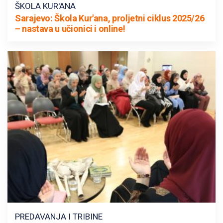
ŠKOLA KUR'ANA
Sarajevo: Škola Kur'ana, proljetni ciklus 2025/26
– nastava u učionici i online!
PREDAVANJA I TRIBINE