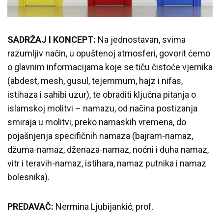
SADRŽAJ I KONCEPT:
Na jednostavan, svima
razumljiv način, u opuštenoj atmosferi, govorit ćemo
o glavnim informacijama koje se tiču čistoće vjernika
(abdest, mesh, gusul, tejemmum, hajz i nifas,
istihaza i sahibi uzur), te obraditi ključna pitanja o
islamskoj molitvi – namazu, od načina postizanja
smiraja u molitvi, preko namaskih vremena, do
pojašnjenja specifičnih namaza (bajram-namaz,
džuma-namaz, dženaza-namaz, noćni i duha namaz,
vitr i teravih-namaz, istihara, namaz putnika i namaz
bolesnika).
PREDAVAČ:
Nermina Ljubijankić, prof.