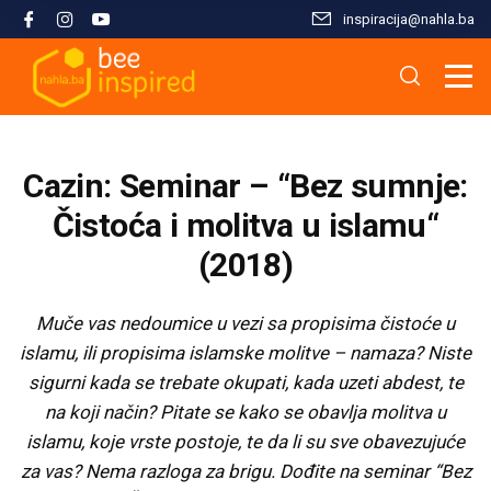
inspiracija@nahla.bа
Misija i filozofija
Škola islama
Osnove islama
Nahla kao inspiracija
Analize i studije
Uređivački tim
Škola Kur'ana
Kur'anska inspiracija
Aktuelnosti i događaji
Publikacije
Cazin: Seminar – “Bez sumnje:
Konsultanti/ice
Hifz Kur'ana
Stopama Poslanika
Sloboda vjere
Radni materijali
Čistoća i molitva u islamu“
(2018)
Kontaktirajte nas
Arapski jezik kroz Kur'an
Žena i islam
Multimedija
Muče vas nedoumice u vezi sa propisima čistoće u
Tematski moduli
Islam i savremeni izazovi
islamu, ili propisima islamske molitve – namaza? Niste
sigurni kada se trebate okupati, kada uzeti abdest, te
Seminari i radionice
Porodični život u islamu
na koji način? Pitate se kako se obavlja molitva u
islamu, koje vrste postoje, te da li su sve obavezujuće
za vas? Nema razloga za brigu. Dođite na seminar “Bez
Kursevi
Islamska kultura i civilizacija