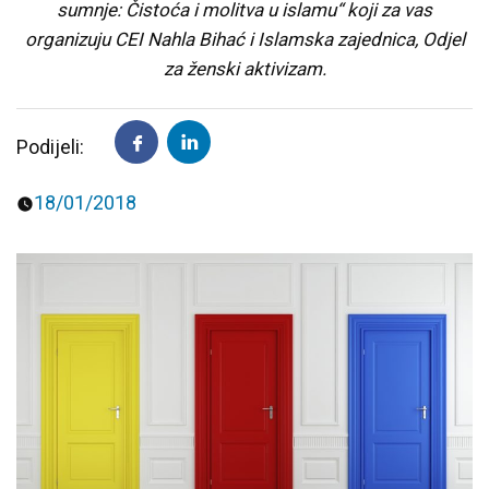
sumnje: Čistoća i molitva u islamu“ koji za vas
organizuju CEI Nahla Bihać i Islamska zajednica, Odjel
Predavanja i tribine
Inspirativne priče i intervjui
za ženski aktivizam.
Podijeli:
18/01/2018