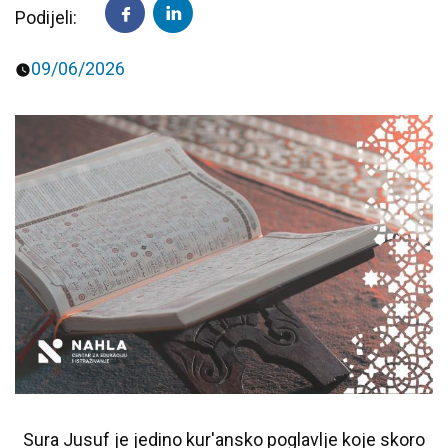
Podijeli:
Predavanja i tribine
Inspirativne priče i intervjui
09/06/2026
Sura Jusuf je jedino kur'ansko poglavlje koje skoro