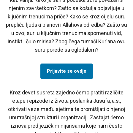
njenim završetkom? Zašto se košulja pojavljuje u
ključnim trenucima priče? Kako se kroz cijelu suru
prepliću ljudski planovi i Allahova odredba? Zašto su
u ovoj suri u ključnim trenucima spomenuti vid,
instikt i čulo mirisa? Zbog čega tumači Kur'ana ovu
suru porede sa ogledalom?
Prijavite se ovdje
Kroz devet susreta zajedno ćemo pratiti različite
etape i epizode iz života poslanika Jusufa, a.s.,
otkrivati veze među ajetima te promišljati o njenoj
unutrašnjoj strukturi i organizaciji. Zastajat ćemo
iznova pred jezičkim nijansama koje nam često