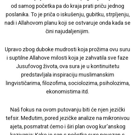
od samog početka pa do kraja prati priču jednog
poslanika. To je priča o iskušenju, gubitku, strpljenju,
nadi i Allahovom planu koji se ostvaruje onda kada se
čini najudaljenijim.
Upravo zbog duboke mudrosti koja prožima ovu suru
i suptilne Allahove milosti koja je zahvatila sve faze
Jusufovog života, ova sura je u kontinuitetu
predstavljala inspiraciju muslimanskim
lingvističarima, filozofima, sociolozima, psiholozima,
ekonomistima itd.
Naš fokus na ovom putovanju biti će njen jezički
tefsir. Međutim, pored jezičke analize na mikronivou
ajeta, posmatrat ćemo i širi plan ovog kur'anskog
kazivanja: Kako je san s početka sure povezan s