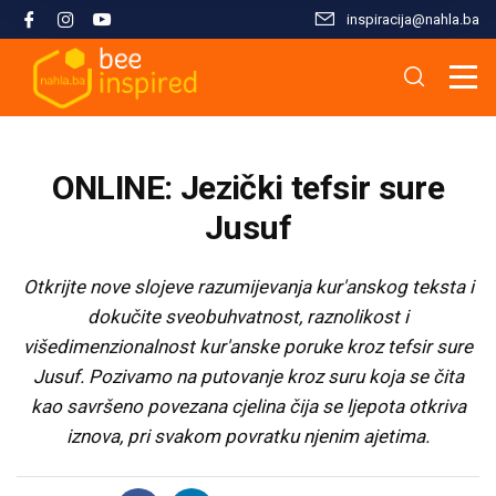
inspiracija@nahla.bа
Misija i filozofija
Škola islama
Osnove islama
Nahla kao inspiracija
Analize i studije
Uređivački tim
Škola Kur'ana
Kur'anska inspiracija
Aktuelnosti i događaji
Publikacije
ONLINE: Jezički tefsir sure
Konsultanti/ice
Hifz Kur'ana
Stopama Poslanika
Sloboda vjere
Radni materijali
Jusuf
Kontaktirajte nas
Arapski jezik kroz Kur'an
Žena i islam
Multimedija
Otkrijte nove slojeve razumijevanja kur'anskog teksta i
dokučite sveobuhvatnost, raznolikost i
višedimenzionalnost kur'anske poruke kroz tefsir sure
Tematski moduli
Islam i savremeni izazovi
Jusuf. Pozivamo na putovanje kroz suru koja se čita
kao savršeno povezana cjelina čija se ljepota otkriva
Seminari i radionice
Porodični život u islamu
iznova, pri svakom povratku njenim ajetima.
Kursevi
Islamska kultura i civilizacija