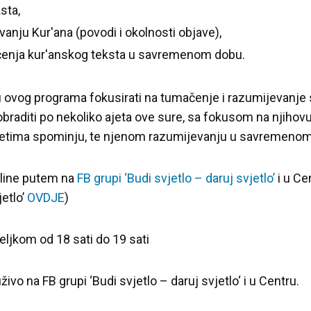
sta,
nju Kur'ana (povodi i okolnosti objave),
čenja kur'anskog teksta u savremenom dobu.
 ovog programa fokusirati na tumačenje i razumijevanje 
aditi po nekoliko ajeta ove sure, sa fokusom na njihovu 
ajetima spominju, te njenom razumijevanju u savremenom
nline putem na
FB grupi ‘Budi svjetlo – daruj svjetlo’
i u Ce
jetlo’
OVDJE
)
ljkom od 18 sati do 19 sati
živo na FB grupi ‘Budi svjetlo – daruj svjetlo‘ i u Centru.