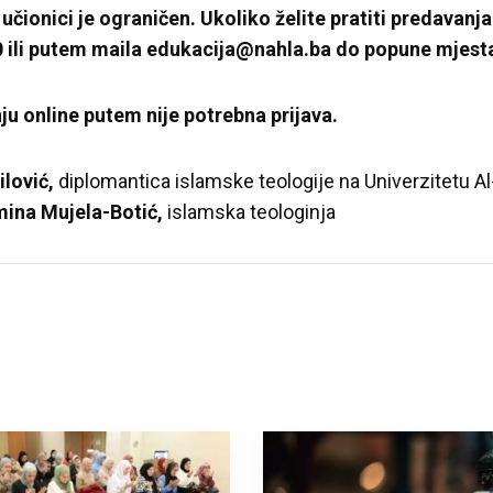
učionici je ograničen. Ukoliko želite pratiti predavanja
 ili putem maila edukacija@nahla.ba do popune mjest
u online putem nije potrebna prijava.
lović,
diplomantica islamske teologije na Univerzitetu Al
ina Mujela-Botić,
islamska teologinja