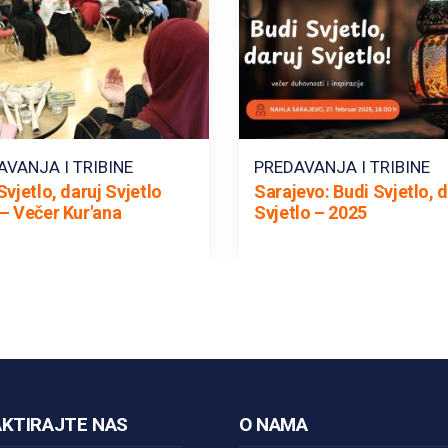
AVANJA I TRIBINE
PREDAVANJA I TRIBINE
Svjetlo, daruj Svjetlo
Sarajevo: Budi Svjetlo, d
– Večer Kur'ana
Svjetlo – 2025
KTIRAJTE NAS
O NAMA