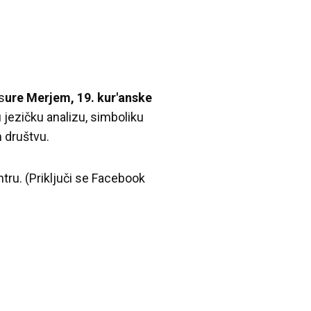
s
ure Merjem, 19. kur'anske
jezičku analizu, simboliku
 društvu.
ntru. (Priključi se Facebook