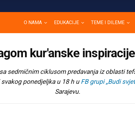
O NAMA
EDUKACIJE
TEME I DILEME
ragom kur'anske inspiracij
a sedmičnim ciklusom predavanja iz oblasti tef
ti svakog ponedjeljka u 18 h u
FB grupi „Budi svjet
Sarajevu.