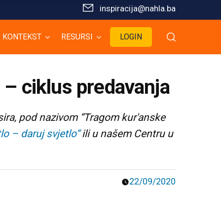
inspiracija@nahla.bа
KONTEKST
RESURSI
LOGIN
e – ciklus predavanja
sira, pod nazivom “Tragom kur'anske
lo – daruj svjetlo“
ili u našem Centru u
22/09/2020