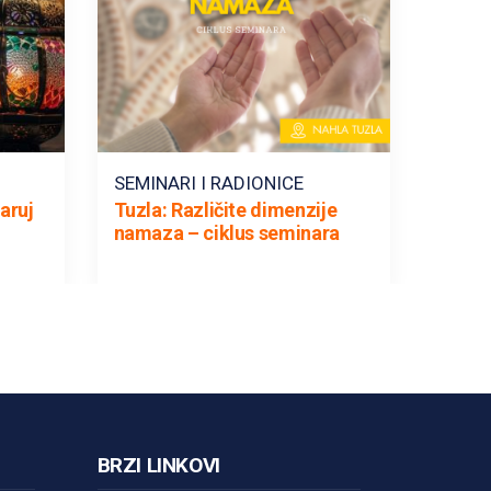
SEMINARI I RADIONICE
aruj
Tuzla: Različite dimenzije
namaza – ciklus seminara
BRZI LINKOVI