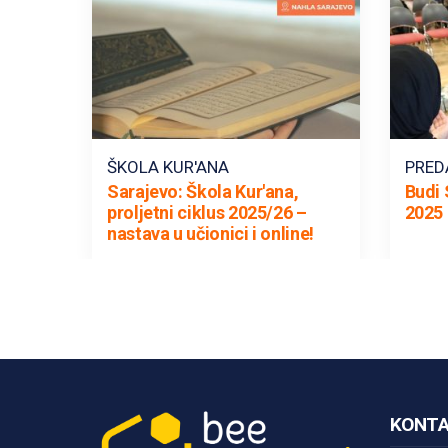
ŠKOLA KUR'ANA
PRED
Sarajevo: Škola Kur'ana,
Budi 
proljetni ciklus 2025/26 –
2025 
nastava u učionici i online!
KONTA