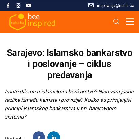
inspiracija@nahla.bа
Misija i filozofija
Škola islama
Osnove islama
Nahla kao inspiracija
Analize i studije
Uređivački tim
Škola Kur'ana
Kur'anska inspiracija
Aktuelnosti i događaji
Publikacije
Sarajevo: Islamsko bankarstvo
Konsultanti/ice
Hifz Kur'ana
Stopama Poslanika
Sloboda vjere
Radni materijali
i poslovanje – ciklus
predavanja
Kontaktirajte nas
Arapski jezik kroz Kur'an
Žena i islam
Multimedija
Imate dileme o islamskom bankarstvu? Nisu vam jasne
Tematski moduli
Islam i savremeni izazovi
razlike između kamate i provizije? Koliko su primjenjivi
principi islamskog bankarstva u bh. bankovnom
Seminari i radionice
Porodični život u islamu
sistemu?
Kursevi
Islamska kultura i civilizacija
Podijeli: