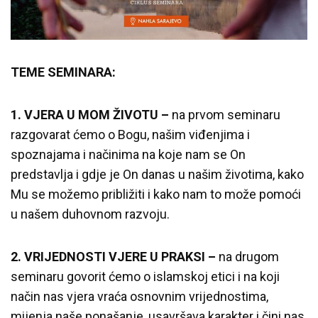
TEME SEMINARA:
1. VJERA U MOM ŽIVOTU –
na prvom seminaru
razgovarat ćemo o Bogu, našim viđenjima i
spoznajama i načinima na koje nam se On
predstavlja i gdje je On danas u našim životima, kako
Mu se možemo približiti i kako nam to može pomoći
u našem duhovnom razvoju.
2. VRIJEDNOSTI VJERE U PRAKSI –
na drugom
seminaru govorit ćemo o islamskoj etici i na koji
način nas vjera vraća osnovnim vrijednostima,
mijenja naše ponašanje, usavršava karakter i čini nas