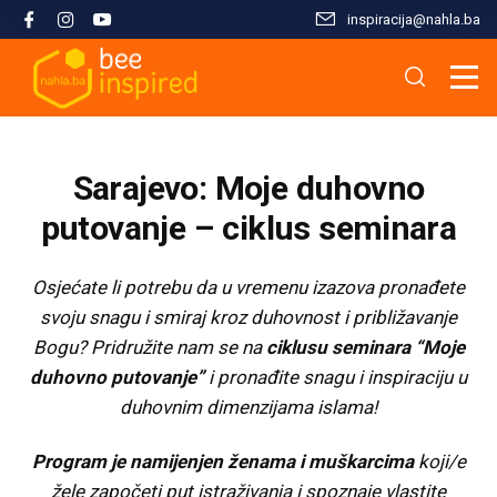
inspiracija@nahla.bа
Misija i filozofija
Škola islama
Osnove islama
Nahla kao inspiracija
Analize i studije
Uređivački tim
Škola Kur'ana
Kur'anska inspiracija
Aktuelnosti i događaji
Publikacije
Sarajevo: Moje duhovno
Konsultanti/ice
Hifz Kur'ana
Stopama Poslanika
Sloboda vjere
Radni materijali
putovanje – ciklus seminara
Kontaktirajte nas
Arapski jezik kroz Kur'an
Žena i islam
Multimedija
Osjećate li potrebu da u vremenu izazova pronađete
svoju snagu i smiraj kroz duhovnost i približavanje
Bogu? Pridružite nam se na
ciklusu seminara “Moje
Tematski moduli
Islam i savremeni izazovi
duhovno putovanje”
i pronađite snagu i inspiraciju u
duhovnim dimenzijama islama!
Seminari i radionice
Porodični život u islamu
Program je namijenjen ženama i muškarcima
koji/e
Kursevi
Islamska kultura i civilizacija
žele započeti put istraživanja i spoznaje vlastite