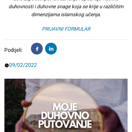
duhovnosti i duhovne snage koja se krije u različitim
Predavanja i tribine
Inspirativne priče i intervjui
dimenzijama islamskog učenja.
PRIJAVNI FORMULAR
Podijeli:
09/02/2022