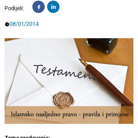
Podijeli:
Predavanja i tribine
Inspirativne priče i intervjui
08/01/2014
Teme predavanja: