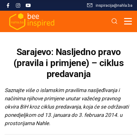
inspiracija@nahla.bа
Misija i filozofija
Škola islama
Osnove islama
Nahla kao inspiracija
Analize i studije
Uređivački tim
Škola Kur'ana
Kur'anska inspiracija
Aktuelnosti i događaji
Publikacije
Sarajevo: Nasljedno pravo
Konsultanti/ice
Hifz Kur'ana
Stopama Poslanika
Sloboda vjere
Radni materijali
(pravila i primjene) – ciklus
predavanja
Kontaktirajte nas
Arapski jezik kroz Kur'an
Žena i islam
Multimedija
Saznajte više o islamskim pravilima nasljeđivanja i
Tematski moduli
Islam i savremeni izazovi
načinima njihove primjene unutar važećeg pravnog
okvira BiH kroz ciklus predavanja, koja će se održavati
Seminari i radionice
Porodični život u islamu
ponedjeljkom od 13. januara do 3. februara 2014. u
prostorijama Nahle.
Kursevi
Islamska kultura i civilizacija