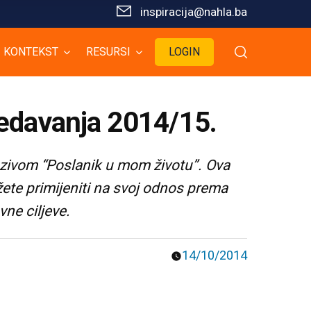
inspiracija@nahla.bа
KONTEKST
RESURSI
LOGIN
redavanja 2014/15.
nazivom “Poslanik u mom životu”. Ova
žete primijeniti na svoj odnos prema
ne ciljeve.
14/10/2014