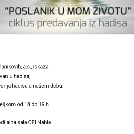
anikovih, a.s., iskaza,
anju hadisa,
čenja hadisa u našem dobu.
eljkom od 18 do 19 h
ijalna sala CEI Nahla