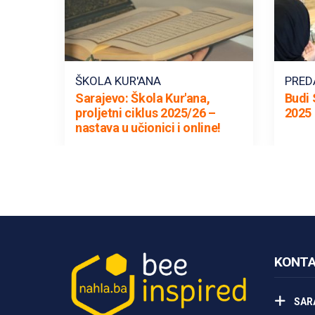
ŠKOLA KUR'ANA
PRED
Sarajevo: Škola Kur'ana,
Budi 
proljetni ciklus 2025/26 –
2025 
nastava u učionici i online!
KONTA
SAR