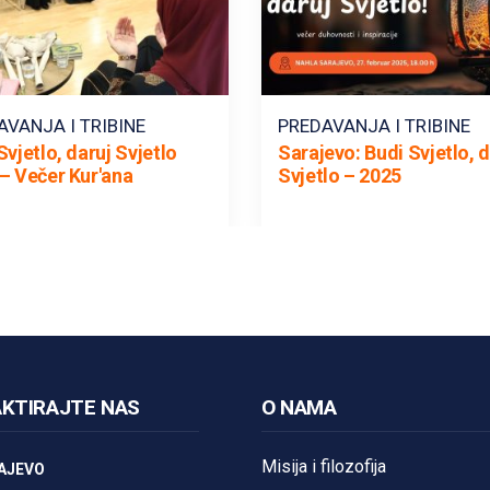
AVANJA I TRIBINE
PREDAVANJA I TRIBINE
Svjetlo, daruj Svjetlo
Sarajevo: Budi Svjetlo, d
– Večer Kur'ana
Svjetlo – 2025
KTIRAJTE NAS
O NAMA
Misija i filozofija
AJEVO