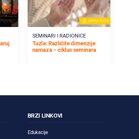
SEMINARI I RADIONICE
aruj
Tuzla: Različite dimenzije
namaza – ciklus seminara
BRZI LINKOVI
Edukacije