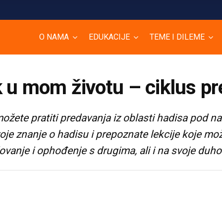
O NAMA
EDUKACIJE
TEME I DILEME
k u mom životu – ciklus p
ožete pratiti predavanja iz oblasti hadisa pod 
svoje znanje o hadisu i prepoznate lekcije koje mo
ovanje i ophođenje s drugima, ali i na svoje duhov