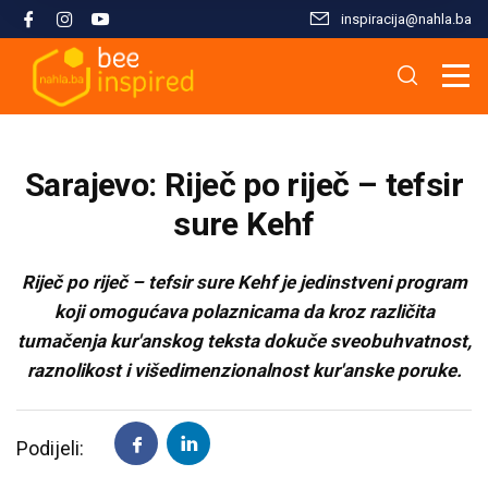
inspiracija@nahla.bа
Misija i filozofija
Škola islama
Osnove islama
Nahla kao inspiracija
Analize i studije
Uređivački tim
Škola Kur'ana
Kur'anska inspiracija
Aktuelnosti i događaji
Publikacije
Sarajevo: Riječ po riječ – tefsir
Konsultanti/ice
Hifz Kur'ana
Stopama Poslanika
Sloboda vjere
Radni materijali
sure Kehf
Kontaktirajte nas
Arapski jezik kroz Kur'an
Žena i islam
Multimedija
Riječ po riječ – tefsir sure Kehf je jedinstveni program
koji omogućava polaznicama da kroz različita
tumačenja kur'anskog teksta dokuče sveobuhvatnost,
Tematski moduli
Islam i savremeni izazovi
raznolikost i višedimenzionalnost kur'anske poruke.
Seminari i radionice
Porodični život u islamu
Podijeli:
Kursevi
Islamska kultura i civilizacija