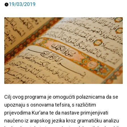
19/03/2019
Predavanja i tribine
Inspirativne priče i intervjui
Cilj ovog programa je omogućiti polaznicama da se
upoznaju s osnovama tefsira, s različitim
prijevodima Kur’ana te da nastave primjenjivati
naučeno iz arapskog jezika kroz gramatičku analizu