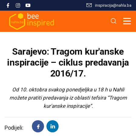
inspiracija@nahla.bа
Misija i filozofija
Škola islama
Osnove islama
Nahla kao inspiracija
Analize i studije
Uređivački tim
Škola Kur'ana
Kur'anska inspiracija
Aktuelnosti i događaji
Publikacije
Sarajevo: Tragom kur'anske
Konsultanti/ice
Hifz Kur'ana
Stopama Poslanika
Sloboda vjere
Radni materijali
inspiracije – ciklus predavanja
2016/17.
Kontaktirajte nas
Arapski jezik kroz Kur'an
Žena i islam
Multimedija
Od 10. oktobra svakog ponedjeljka u 18 h u Nahli
Tematski moduli
Islam i savremeni izazovi
možete pratiti predavanja iz oblasti tefsira “Tragom
kur'anske inspiracije”.
Seminari i radionice
Porodični život u islamu
Podijeli:
Kursevi
Islamska kultura i civilizacija