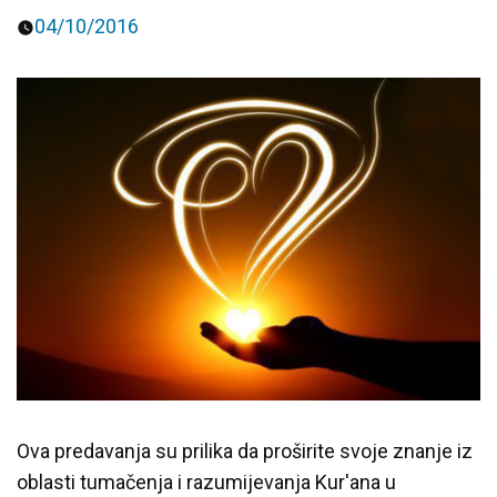
04/10/2016
Predavanja i tribine
Inspirativne priče i intervjui
Ova predavanja su prilika da proširite svoje znanje iz
oblasti tumačenja i razumijevanja Kur'ana u