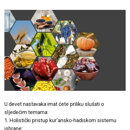
Predavanja i tribine
Inspirativne priče i intervjui
U devet nastavaka imat ćete priliku slušati o
sljedećim temama:
1. Holistički pristup kur'ansko-hadiskom sistemu
ishrane;