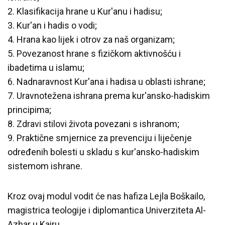
2. Klasifikacija hrane u Kur'anu i hadisu;
3. Kur'an i hadis o vodi;
4. Hrana kao lijek i otrov za naš organizam;
5. Povezanost hrane s fizičkom aktivnošću i
ibadetima u islamu;
6. Nadnaravnost Kur'ana i hadisa u oblasti ishrane;
7. Uravnotežena ishrana prema kur'ansko-hadiskim
principima;
8. Zdravi stilovi života povezani s ishranom;
9. Praktične smjernice za prevenciju i liječenje
određenih bolesti u skladu s kur'ansko-hadiskim
sistemom ishrane.
Kroz ovaj modul vodit će nas hafiza Lejla Boškailo,
magistrica teologije i diplomantica Univerziteta Al-
Azhar u Kairu.