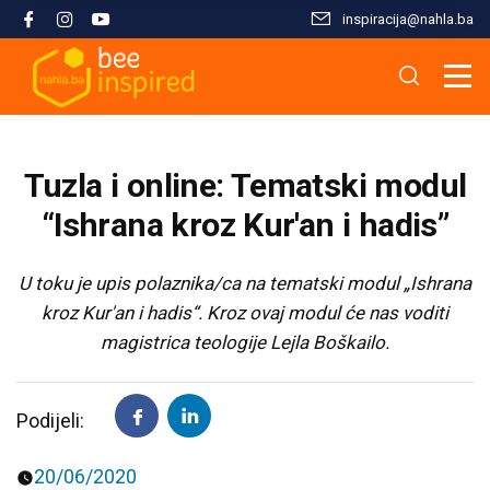
inspiracija@nahla.bа
Misija i filozofija
Škola islama
Osnove islama
Nahla kao inspiracija
Analize i studije
Uređivački tim
Škola Kur'ana
Kur'anska inspiracija
Aktuelnosti i događaji
Publikacije
Tuzla i online: Tematski modul
Konsultanti/ice
Hifz Kur'ana
Stopama Poslanika
Sloboda vjere
Radni materijali
“Ishrana kroz Kur'an i hadis”
Kontaktirajte nas
Arapski jezik kroz Kur'an
Žena i islam
Multimedija
U toku je upis polaznika/ca na tematski modul „Ishrana
kroz Kur'an i hadis“. Kroz ovaj modul će nas voditi
magistrica teologije Lejla Boškailo.
Tematski moduli
Islam i savremeni izazovi
Seminari i radionice
Porodični život u islamu
Podijeli:
Kursevi
Islamska kultura i civilizacija
20/06/2020