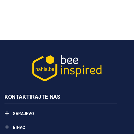
Predavanja i tribine
Inspirativne priče i intervjui
KONTAKTIRAJTE NAS
SARAJEVO
BIHAĆ