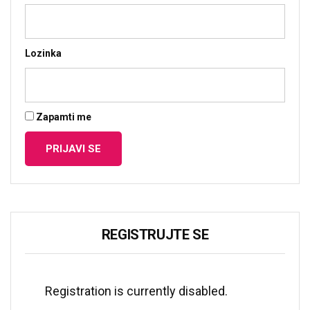
Predavanja i tribine
Inspirativne priče i intervjui
Lozinka
Zapamti me
REGISTRUJTE SE
Registration is currently disabled.