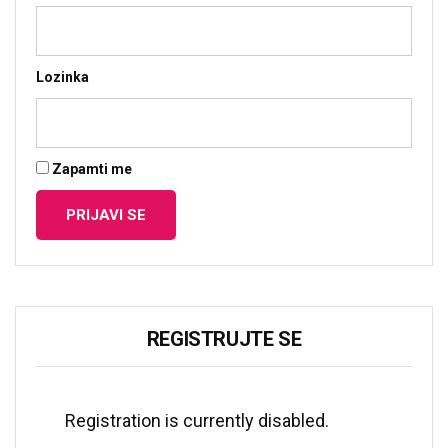
Predavanja i tribine
Inspirativne priče i intervjui
Lozinka
Zapamti me
REGISTRUJTE SE
Registration is currently disabled.