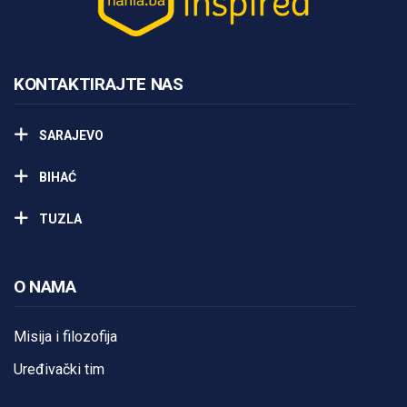
Predavanja i tribine
Inspirativne priče i intervjui
KONTAKTIRAJTE NAS
SARAJEVO
BIHAĆ
TUZLA
O NAMA
Misija i filozofija
Uređivački tim