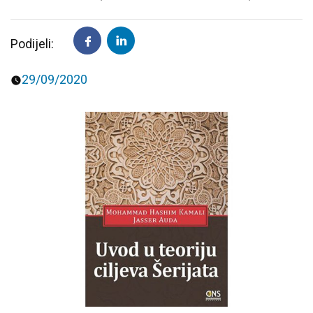
Predavanja i tribine
Inspirativne priče i intervjui
Podijeli:
29/09/2020