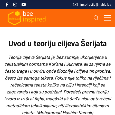
inspiracija@nahla.bа
Misija i filozofija
Škola islama
Osnove islama
Nahla kao inspiracija
Analize i studije
Uređivački tim
Škola Kur'ana
Kur'anska inspiracija
Aktuelnosti i događaji
Publikacije
Uvod u teoriju ciljeva Šerijata
Konsultanti/ice
Hifz Kur'ana
Stopama Poslanika
Sloboda vjere
Radni materijali
Teorija ciljeva Šerijata je, bez sumnje, ukorijenjena u
tekstualnim normama Kurʼana i Sunneta, ali za njima se
Kontaktirajte nas
Arapski jezik kroz Kur'an
Žena i islam
Multimedija
često traga i u okviru opće filozofije i ciljeva tih propisa,
često iza samoga teksta. Fokus nije toliko na riječima i
Tematski moduli
Islam i savremeni izazovi
rečenicama teksta koliko na cilju i intenciji koji se
zagovaraju i koji su podržani. Poredeći pravnu teoriju
Seminari i radionice
Porodični život u islamu
izvora iz uṣūl al-fiqha, maqāṣid aš-šarīʻa nisu opterećeni
metodičkim tehnikalijama, niti literalističkim čitanjem
Kursevi
Islamska kultura i civilizacija
teksta. (Mohammad Hashim Kamali)