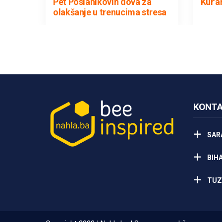
Pet Poslanikovih dova za
Kur'a
olakšanje u trenucima stresa
KONTA
SAR
BIH
TUZ