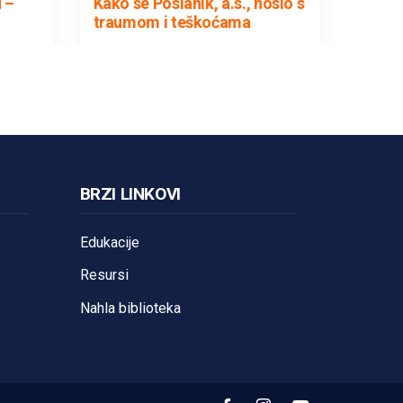
 –
Kako se Poslanik, a.s., nosio s
traumom i teškoćama
BRZI LINKOVI
Edukacije
Resursi
Nahla biblioteka