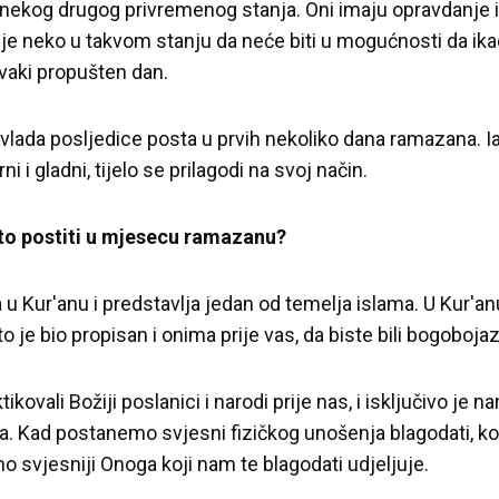
ili nekog drugog privremenog stanja. Oni imaju opravdanje i 
e neko u takvom stanju da neće biti u mogućnosti da ikad
vaki propušten dan.
evlada posljedice posta u prvih nekoliko dana ramazana.
ni i gladni, tijelo se prilagodi na svoj način.
to postiti u mjesecu ramazanu?
u Kur'anu i predstavlja jedan od temelja islama. U Kur'anu
 je bio propisan i onima prije vas, da biste bili bogobojaz
ikovali Božiji poslanici i narodi prije nas, i isključivo je 
. Kad postanemo svjesni fizičkog unošenja blagodati, ko
svjesniji Onoga koji nam te blagodati udjeljuje.