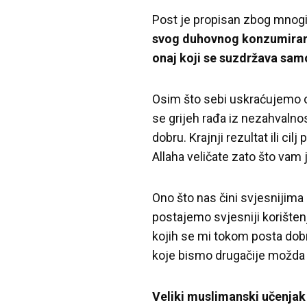
Post je propisan zbog mnogih
svog duhovnog konzumiranja
onaj koji se suzdržava samo
Osim što sebi uskraćujemo o
se grijeh rađa iz nezahvalnos
dobru. Krajnji rezultat ili c
Allaha veličate zato što vam 
Ono što nas čini svjesnijima
postajemo svjesniji korišten
kojih se mi tokom posta dob
koje bismo drugačije možda i
Veliki muslimanski učenjak