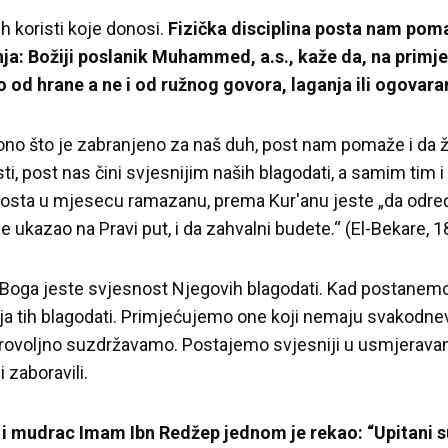
 koristi koje donosi.
Fizička disciplina posta nam poma
: Božiji poslanik Muhammed, a.s., kaže da, na primjer
 od hrane a ne i od ružnog govora, laganja ili ogovara
no što je zabranjeno za naš duh, post nam pomaže i da ž
ti, post nas čini svjesnijim naših blagodati, a samim tim i 
ilj posta u mjesecu ramazanu, prema Kur'anu jeste „da određ
je ukazao na Pravi put, i da zahvalni budete.“ (El-Bekare, 1
 Boga jeste svjesnost Njegovih blagodati. Kad postanemo 
ja tih blagodati. Primjećujemo one koji nemaju svakodne
rovoljno suzdržavamo. Postajemo svjesniji u usmjeravanj
 zaboravili.
 i mudrac Imam Ibn Redžep jednom je rekao: “Upitani s