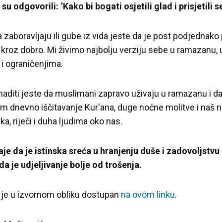
u odgovorili: ‘Kako bi bogati osjetili glad i prisjetili se
aboravljaju ili gube iz vida jeste da je post podjednako
 kroz dobro. Mi živimo najbolju verziju sebe u ramazanu, 
i ograničenjima.
naditi jeste da muslimani zapravo uživaju u ramazanu i d
m dnevno iščitavanje Kur'ana, duge noćne molitve i naš 
a, riječi i duha ljudima oko nas.
e da je istinska sreća u hranjenju duše i zadovoljstvu
da je udjeljivanje bolje od trošenja.
 je u izvornom obliku dostupan
na ovom linku
.