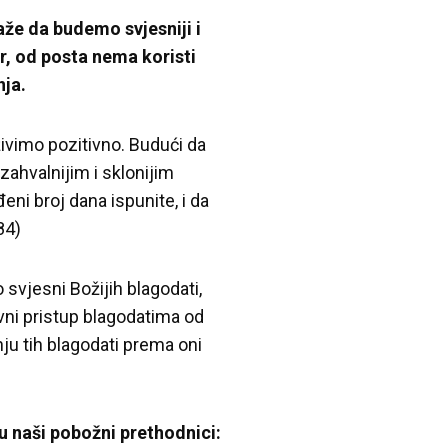
že da budemo svjesniji i
, od posta nema koristi
nja.
ivimo pozitivno. Budući da
zahvalnijim i sklonijim
eni broj dana ispunite, i da
84)
svjesni Božijih blagodati,
vni pristup blagodatima od
u tih blagodati prema oni
u naši pobožni prethodnici: