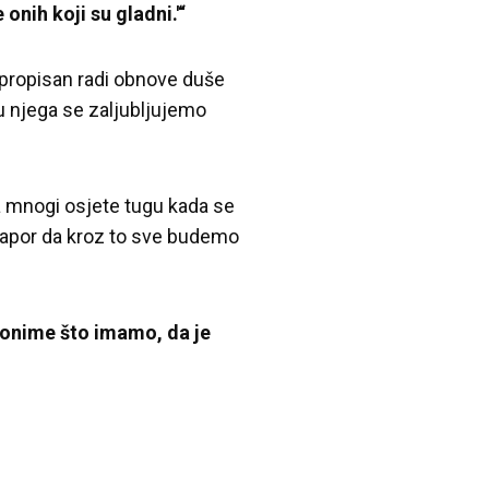
 onih koji su gladni.'“
 propisan radi obnove duše
u njega se zaljubljujemo
a mnogi osjete tugu kada se
napor da kroz to sve budemo
 onime što imamo, da je