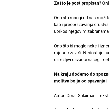
Zašto je post propisan? Oni s
Ono što mnogi od nas možda z
kao i preobražavanja društva
uprkos njegovim zabranama 
Ono što bi moglo neke i izne
mjesec završi. Nedostaje na
darežljivi davaoci našeg imetk
Na kraju dođemo do spoznaj
molitva bolja od spavanja i 
Autor: Omar Sulaiman. Tekst