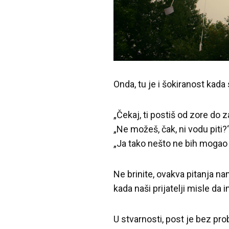
Onda, tu je i šokiranost kada
„Čekaj, ti postiš od zore do 
„Ne možeš, čak, ni vodu piti?
„Ja tako nešto ne bih mogao n
Ne brinite, ovakva pitanja n
kada naši prijatelji misle d
U stvarnosti, post je bez pro