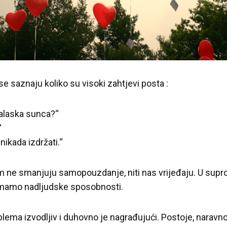
 se saznaju koliko su visoki zahtjevi posta :
zalaska sunca?“
“
ikada izdržati.“
am ne smanjuju samopouzdanje, niti nas vrijeđaju. U supro
a imamo nadljudske sposobnosti.
blema izvodljiv i duhovno je nagrađujući. Postoje, naravno