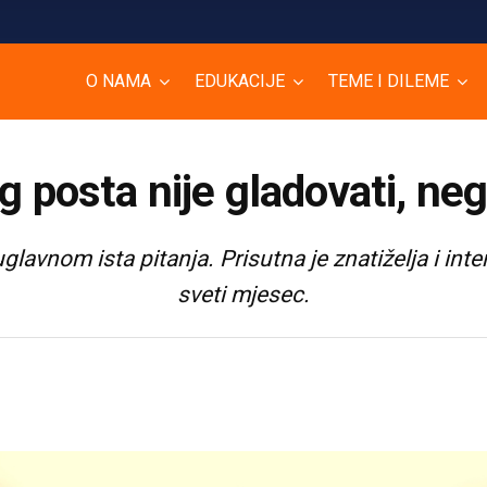
O NAMA
EDUKACIJE
TEME I DILEME
 posta nije gladovati, neg
lavnom ista pitanja. Prisutna je znatiželja i int
sveti mjesec.