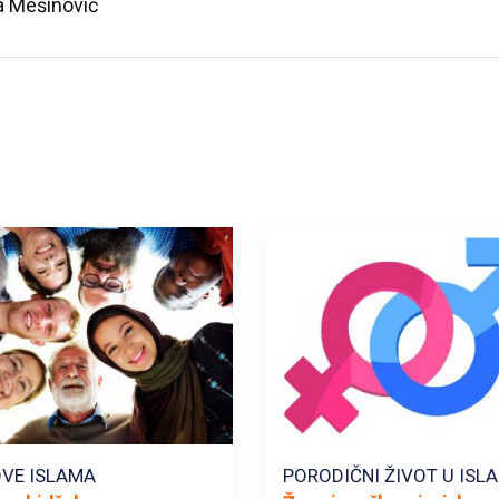
a Mešinović
VE ISLAMA
PORODIČNI ŽIVOT U ISL