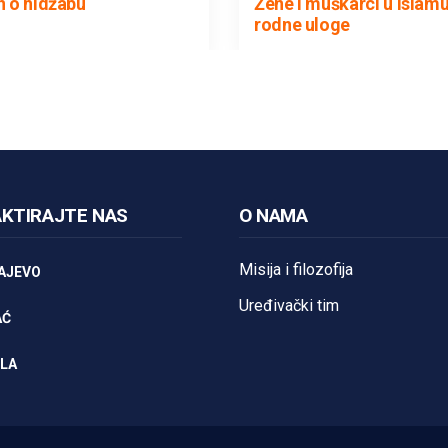
n o hidžabu
Žene i muškarci u islamu
rodne uloge
KTIRAJTE NAS
O NAMA
Misija i filozofija
AJEVO
Uređivački tim
AĆ
LA