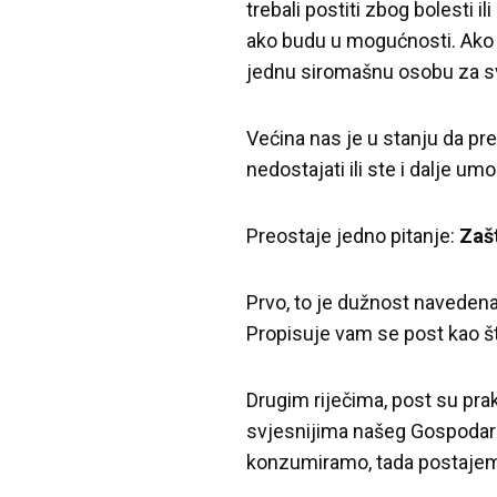
trebali postiti zbog bolesti 
ako budu u mogućnosti. Ako j
jednu siromašnu osobu za s
Većina nas je u stanju da pr
nedostajati ili ste i dalje umor
Preostaje jedno pitanje:
Zaš
Prvo, to je dužnost navedena 
Propisuje vam se post kao što
Drugim riječima, post su prakt
svjesnijima našeg Gospodara
konzumiramo, tada postajemo 