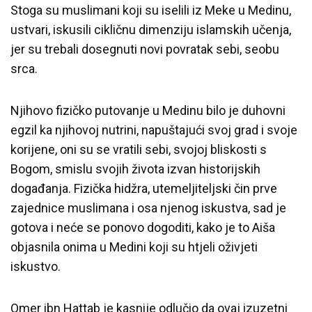
Stoga su muslimani koji su iselili iz Meke u Medinu,
ustvari, iskusili cikličnu dimenziju islamskih učenja,
jer su trebali dosegnuti novi povratak sebi, seobu
srca.
Njihovo fizičko putovanje u Medinu bilo je duhovni
egzil ka njihovoj nutrini, napuštajući svoj grad i svoje
korijene, oni su se vratili sebi, svojoj bliskosti s
Bogom, smislu svojih života izvan historijskih
događanja. Fizička hidžra, utemeljiteljski čin prve
zajednice muslimana i osa njenog iskustva, sad je
gotova i neće se ponovo dogoditi, kako je to Aiša
objasnila onima u Medini koji su htjeli oživjeti
iskustvo.
Omer ibn Hattab je kasnije odlučio da ovaj izuzetni