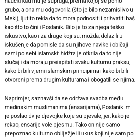
naučiti kad mu je supruga, prema kojoj se ponio
grubo, a ona mu odgovorila (što je bilo nezamislivo u
Meki), ljutito rekla da to mora podnositi i prihvatiti baš
kao što to čini i Poslanik. Bilo je to za njega teško
iskustvo, kao i za druge koji su, možda, dolazili u
iskušenje da pomisle da su njihove navike i običaji
sami po sebi islamski: hidžra je otkrila da to nije
slučaj i da moraju preispitati svaku kulturnu praksu,
kako bi bili vjerni islamskim principima i kako bi bili
otvoreni prema drugim kulturama i obogatili se njima.
Naprimjer, saznavši da se održava svadba među
medinskim muslimanima (ensarijama), Poslanik im
je poslao dvije djevojke koje su pjevale, jer, kako je
rekao, ensarije vole pjesmu. Tako on nije samo
prepoznao kulturno obilježje ili ukus koji nije sam po