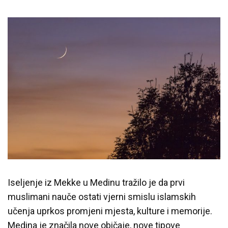
Predavanja i tribine
Inspirativne priče i intervjui
Iseljenje iz Mekke u Medinu tražilo je da prvi
muslimani nauče ostati vjerni smislu islamskih
učenja uprkos promjeni mjesta, kulture i memorije.
Medina je značila nove običaje, nove tipove