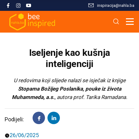
inspiracija@nahla.bа
Misija i filozofija
Škola islama
Osnove islama
Nahla kao inspiracija
Analize i studije
Uređivački tim
Škola Kur'ana
Kur'anska inspiracija
Aktuelnosti i događaji
Publikacije
Iseljenje kao kušnja
Konsultanti/ice
Hifz Kur'ana
Stopama Poslanika
Sloboda vjere
Radni materijali
inteligenciji
Kontaktirajte nas
Arapski jezik kroz Kur'an
Žena i islam
Multimedija
U redovima koji slijede nalazi se isječak iz knjige
Stopama Božijeg Poslanika, pouke iz života
Muhammeda, a.s.
, autora prof. Tarika Ramadana.
Tematski moduli
Islam i savremeni izazovi
Seminari i radionice
Porodični život u islamu
Podijeli:
Kursevi
Islamska kultura i civilizacija
26/06/2025