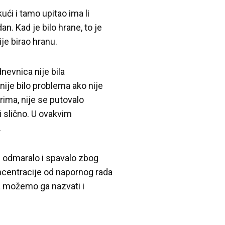
kući i tamo upitao ima li
an. Kad je bilo hrane, to je
ije birao hranu.
dnevnica nije bila
nije bilo problema ako nije
rima, nije se putovalo
 i slično. U ovakvim
.
e odmaralo i spavalo zbog
ncentracije od napornog rada
, a možemo ga nazvati i