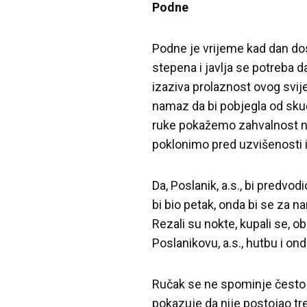
Podne
Podne je vrijeme kad dan do
stepena i javlja se potreba 
izaziva prolaznost ovog svij
namaz da bi pobjegla od sku
ruke pokažemo zahvalnost n
poklonimo pred uzvišenosti i 
Da, Poslanik, a.s., bi predv
bi bio petak, onda bi se za 
Rezali su nokte, kupali se, ob
Poslanikovu, a.s., hutbu i on
Ručak se ne spominje često u
pokazuje da nije postojao tr