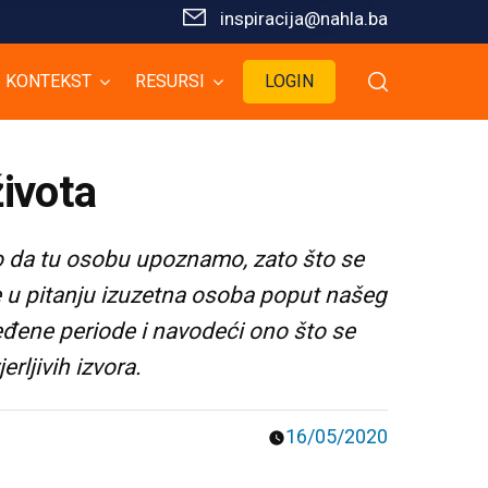
inspiracija@nahla.bа
KONTEKST
RESURSI
LOGIN
života
no da tu osobu upoznamo, zato što se
je u pitanju izuzetna osoba poput našeg
eđene periode i navodeći ono što se
rljivih izvora.
16/05/2020