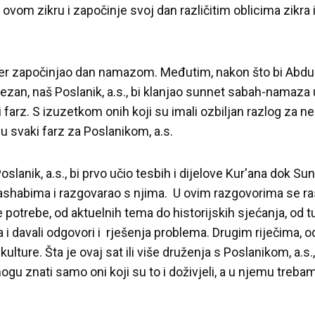
vom zikru i započinje svoj dan različitim oblicima zikra i
đer započinjao dan namazom. Međutim, nakon što bi Abdu
zan, naš Poslanik, a.s., bi klanjao sunnet sabah-namaza u
farz. S izuzetkom onih koji su imali ozbiljan razlog za n
ju svaki farz za Poslanikom, a.s.
oslanik, a.s., bi prvo učio tesbih i dijelove Kur'ana dok 
o ashabima i razgovarao s njima. U ovim razgovorima se r
 potrebe, od aktuelnih tema do historijskih sjećanja, od
nja i davali odgovori i rješenja problema. Drugim riječima
 kulture. Šta je ovaj sat ili više druženja s Poslanikom, a.s
gu znati samo oni koji su to i doživjeli, a u njemu trebam