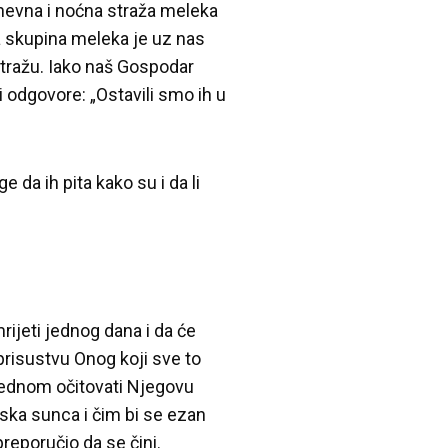
dnevna i noćna straža meleka
na skupina meleka je uz nas
stražu. Iako naš Gospodar
i odgovore: „Ostavili smo ih u
e da ih pita kako su i da li
rijeti jednog dana i da će
 prisustvu Onog koji sve to
š jednom očitovati Njegovu
laska sunca i čim bi se ezan
 preporučio da se čini.