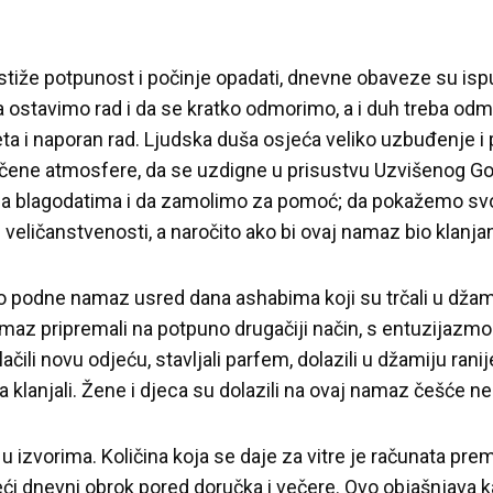
stiže potpunost i počinje opadati, dnevne obaveze su i
da ostavimo rad i da se kratko odmorimo, a i duh treba od
eta i naporan rad. Ljudska duša osjeća veliko uzbuđenje i
čene atmosfere, da se uzdigne u prisustvu Uzvišenog Go
a blagodatima i da zamolimo za pomoć; da pokažemo sv
veličanstvenosti, a naročito ako bi ovaj namaz bio klanja
odio podne namaz usred dana ashabima koji su trčali u dž
namaz pripremali na potpuno drugačiji način, s entuzijaz
lačili novu odjeću, stavljali parfem, dolazili u džamiju rani
da klanjali. Žene i djeca su dolazili na ovaj namaz češće n
 izvorima. Količina koja se daje za vitre je računata pre
eći dnevni obrok pored doručka i večere. Ovo objašnjava k