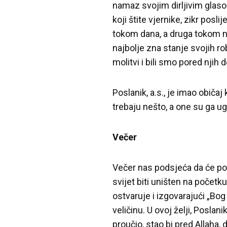
namaz svojim dirljivim glaso
koji štite vjernike, zikr pos
tokom dana, a druga tokom no
najbolje zna stanje svojih ro
molitvi i bili smo pored njih do
Poslanik, a.s., je imao običaj 
trebaju nešto, a one su ga u
Večer
Večer nas podsjeća da će pop
svijet biti uništen na početk
ostvaruje i izgovarajući „Bog
veličinu. U ovoj želji, Poslan
proučio, stao bi pred Allaha, d