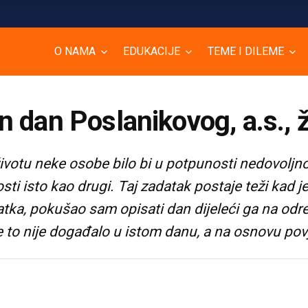
O NAMA
EDUKACIJE
TEME I DILEME
 dan Poslanikovog, a.s., 
 životu neke osobe bilo bi u potpunosti nedovolj
sti isto kao drugi. Taj zadatak postaje teži kad 
atka, pokušao sam opisati dan dijeleći ga na odr
e to nije događalo u istom danu, a na osnovu povje