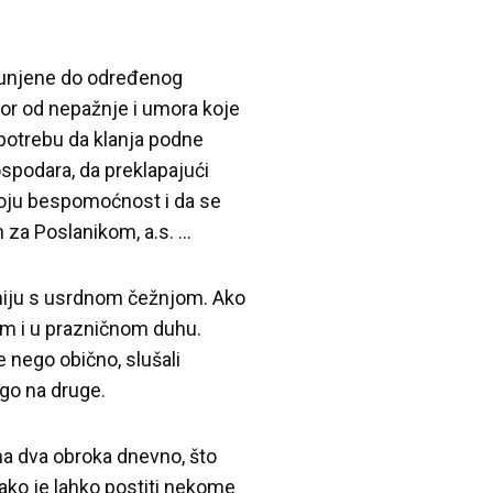
spunjene do određenog
mor od nepažnje i umora koje
 potrebu da klanja podne
spodara, da preklapajući
oju bespomoćnost i da se
n za Poslanikom, a.s. …
amiju s usrdnom čežnjom. Ako
mom i u prazničnom duhu.
je nego obično, slušali
ego na druge.
ma dva obroka dnevno, što
ako je lahko postiti nekome