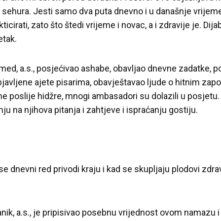
 sehura. Jesti samo dva puta dnevno i u današnje vrijeme
icirati, zato što štedi vrijeme i novac, a i zdravije je. Dijab
etak.
ed, a.s., posjećivao ashabe, obavljao dnevne zadatke, 
objavljene ajete pisarima, obavještavao ljude o hitnim zap
 poslije hidžre, mnogi ambasadori su dolazili u posjetu. 
u na njihova pitanja i zahtjeve i ispraćanju gostiju.
e dnevni red privodi kraju i kad se skupljaju plodovi zdravl
anik, a.s., je pripisivao posebnu vrijednost ovom namazu i