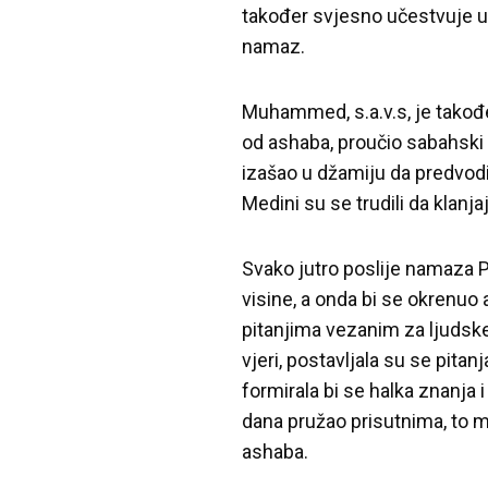
također svjesno učestvuje u o
namaz.
Muhammed, s.a.v.s, je tako
od ashaba, proučio sabahski e
izašao u džamiju da predvodi 
Medini su se trudili da klanja
Svako jutro poslije namaza P
visine, a onda bi se okrenu
pitanjima vezanim za ljudske
vjeri, postavljala su se pita
formirala bi se halka znanja i
dana pružao prisutnima, to mo
ashaba.