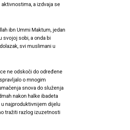
 aktivnostima, a izdvaja se
llah ibn Ummi Maktum, jedan
 svojoj sobi, a onda bi
edolazak, svi muslimani u
Sunce ne odskoči do određene
aspravljalo o mnogim
 tumačenja snova do služenja
, odmah nakon halke ibadeta
., u najproduktivnijem dijelu
o tražiti razlog izuzetnosti