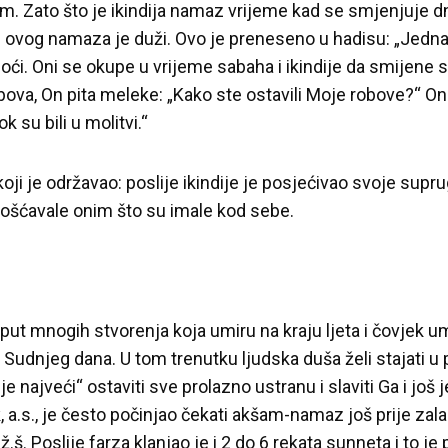
m. Zato što je ikindija namaz vrijeme kad se smjenjuje 
lije ovog namaza je duži. Ovo je preneseno u hadisu: „Jed
ći. Oni se okupe u vrijeme sabaha i ikindije da smijene 
bova, On pita meleke: „Kako ste ostavili Moje robove?“ On
k su bili u molitvi.“
koji je održavao: poslije ikindije je posjećivao svoje suprug
gošćavale onim što su imale kod sebe.
ut mnogih stvorenja koja umiru na kraju ljeta i čovjek um
u Sudnjeg dana. U tom trenutku ljudska duša želi stajati u
 je najveći“ ostaviti sve prolazno ustranu i slaviti Ga i jo
ik, a.s., je često počinjao čekati akšam-namaz još prije za
ž.š. Poslije farza klanjao je i 2 do 6 rekata sunneta i to je