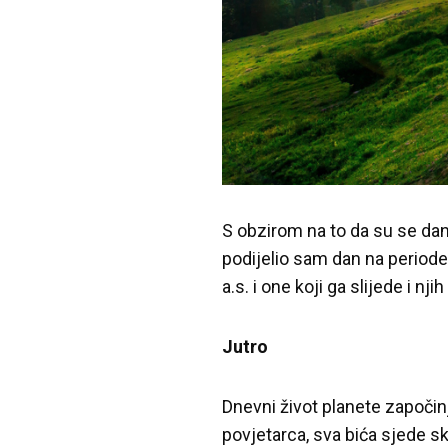
S obzirom na to da su se dani
podijelio sam dan na periode
a.s. i one koji ga slijede i n
Jutro
Dnevni život planete započinj
povjetarca, sva bića sjede sk