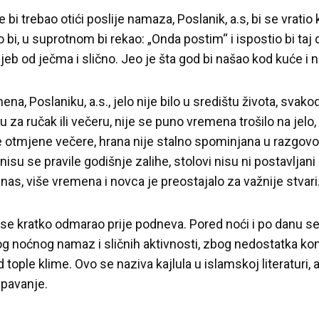
bi trebao otići poslije namaza, Poslanik, a.s, bi se vratio 
 bi, u suprotnom bi rekao: „Onda postim“ i ispostio bi taj d
jeb od ječma i slično. Jeo je šta god bi našao kod kuće i n
a, Poslaniku, a.s., jelo nije bilo u središtu života, svako
 ručak ili večeru, nije se puno vremena trošilo na jelo, 
le otmjene večere, hrana nije stalno spominjana u razgovo
nisu se pravile godišnje zalihe, stolovi nisu ni postavljani
nas, više vremena i novca je preostajalo za važnije stvari
se kratko odmarao prije podneva. Pored noći i po danu s
g noćnog namaz i sličnih aktivnosti, zbog nedostatka ko
d tople klime. Ovo se naziva kajlula u islamskoj literaturi
spavanje.