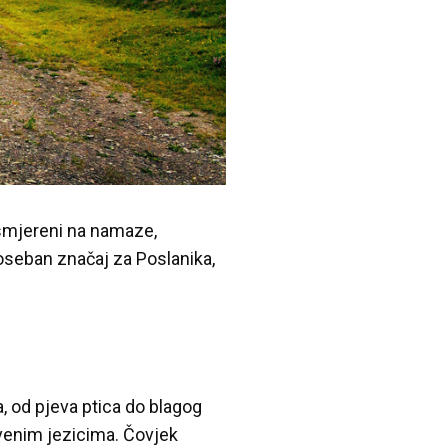
 usmjereni na namaze,
poseban značaj za Poslanika,
a, od pjeva ptica do blagog
tvenim jezicima. Čovjek