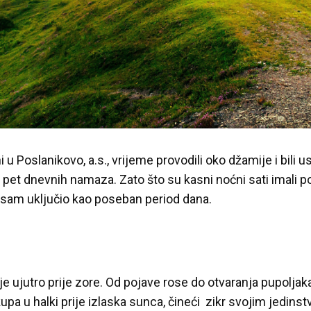
 u Poslanikovo, a.s., vrijeme provodili oko džamije i bili
 pet dnevnih namaza. Zato što su kasni noćni sati imali 
jih sam uključio kao poseban period dana.
e ujutro prije zore. Od pojave rose do otvaranja pupoljak
upa u halki prije izlaska sunca, čineći zikr svojim jedins