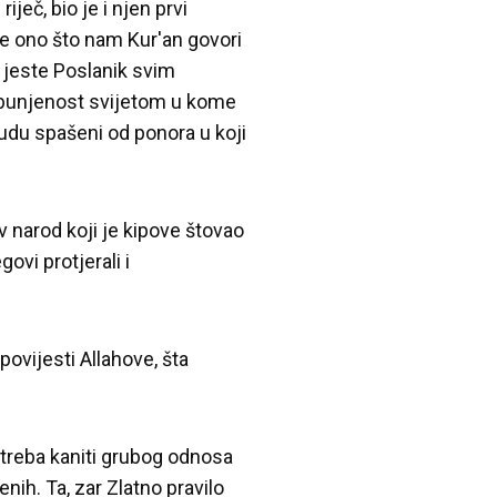
ječ, bio je i njen prvi
ve ono što nam Kur'an govori
i jeste Poslanik svim
 zbunjenost svijetom u kome
 budu spašeni od ponora u koji
ov narod koji je kipove štovao
ovi protjerali i
povijesti Allahove, šta
e treba kaniti grubog odnosa
ih. Ta, zar Zlatno pravilo