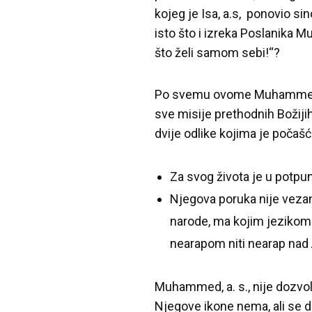
kojeg je Isa, a.s, ponovio si
isto što i izreka Poslanika 
što želi samom sebi!“?
Po svemu ovome Muhammed, a.
sve misije prethodnih Božiji
dvije odlike kojima je počašć
Za svog života je u potpun
Njegova poruka nije vezana
narode, ma kojim jezikom 
nearapom niti nearap nad A
Muhammed, a. s., nije dozvol
Njegove ikone nema, ali se d