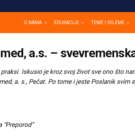
O NAMA
EDUKACIJE
TEME I DILEME
ed, a.s. – svevremenska 
raksi. Iskusio je kroz svoj život sve ono što nam
ed, a. s., Pečat. Po tome i jeste Poslanik svim s
a “Preporod”