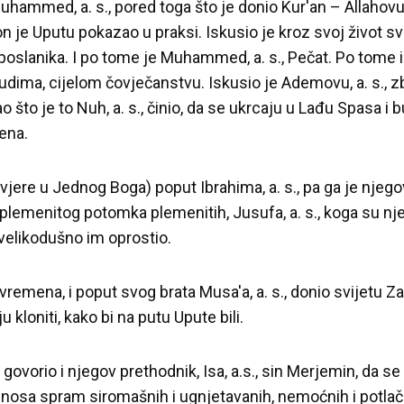
uhammed, a. s., pored toga što je donio Kur'an – Allahovu ri
on je Uputu pokazao u praksi. Iskusio je kroz svoj život s
 poslanika. I po tome je Muhammed, a. s., Pečat. Po tome 
judima, cijelom čovječanstvu. Iskusio je Ademovu, a. s.,
o što je to Nuh, a. s., činio, da se ukrcaju u Lađu Spasa i
ena.
 (vjere u Jednog Boga) poput Ibrahima, a. s., pa ga je njeg
 plemenitog potomka plemenitih, Jusufa, a. s., koga su njeg
velikodušno im oprostio.
vremena, i poput svog brata Musa'a, a. s., donio svijetu Za
ju kloniti, kako bi na putu Upute bili.
e govorio i njegov prethodnik, Isa, a.s., sin Merjemin, da s
osa spram siromašnih i ugnjetavanih, nemoćnih i potlačen