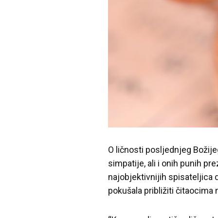
O ličnosti posljednjeg Božije
simpatije, ali i onih punih 
najobjektivnijih spisateljic
pokušala približiti čitaocima