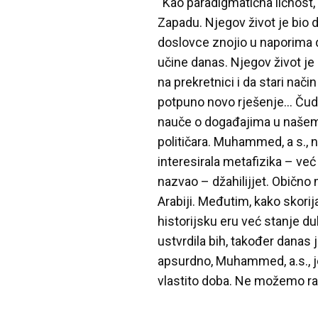
“Kao paradigmatična ličnost
Zapadu. Njegov život je bio d
doslovce znojio u naporima d
učine danas. Njegov život je 
na prekretnici i da stari nači
potpuno novo rješenje… Čudn
nauče o događajima u našem
političara. Muhammed, a s., 
interesirala metafizika – ve
nazvao – džahilijjet. Obično
Arabiji. Međutim, kako skorij
historijsku eru već stanje du
ustvrdila bih, također danas
apsurdno, Muhammed, a.s., j
vlastito doba. Ne možemo ra