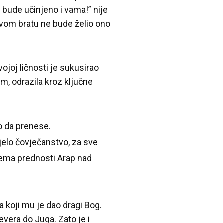
a bude učinjeno i vama!” nije
svom bratu ne bude želio ono
joj ličnosti je sukusirao
m, odrazila kroz ključne
ao da prenese.
ijelo čovječanstvo, za sve
Nema prednosti Arap nad
 koji mu je dao dragi Bog.
vera do Juga. Zato je i