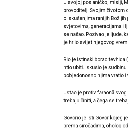
U svojoj poslaničkoj misiji, M
provoditelj. Svojim životom 
o iskušenjima ranijih Božijih
svjetovima, generacijama i l
se našao. Pozivao je ljude, ka
je hrlio svijet njegovog vrem
Bio je istinski borac tevhida
htio ubiti. Iskusio je sudbinu
pobjedonosno njima vratio i 
Ustao je protiv faraonã svog 
trebaju činiti, a čega se treba
Govorio je isti Govor kojeg j
prema siročadima, oholog odn