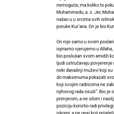
nemoguće, ma koliko to pokuš
Muhammedu, a. s. Jer, Muhamm
našao u u srcima svih istinski
poruke Kur'ana. On je bio Ku
On nije samo u svom poslani
ispravno vjerujemo u Allaha, 
bio poslušan svom amidži koji 
ljudi ustručavaju povjerenje 
neki današnji muževi koji su 
do maksimuma pokazati svoj m
koji svojim radnicima ne zak
njihovog rada osuši“. Bio je
primjerom, a ne silom i nasil
poziciju koristio radi privilegi
iskreni, a ne onaj koji prijate