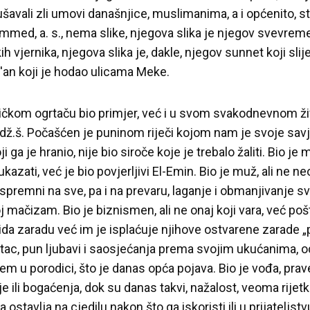
avali zli umovi današnjice, muslimanima, a i općenito, stv
ed, a. s., nema slike, njegova slika je njegov svevremen
h vjernika, njegova slika je, dakle, njegov sunnet koji sli
r'an koji je hodao ulicama Meke.
čkom ogrtaču bio primjer, već i u svom svakodnevnom živ
dž.š. Počašćen je puninom riječi kojom nam je svoje savjet
ga je hranio, nije bio siroče koje je trebalo žaliti. Bio je 
ukazati, već je bio povjerljivi El-Emin. Bio je muž, ali ne 
spremni na sve, pa i na prevaru, laganje i obmanjivanje s
ačizam. Bio je biznismen, ali ne onaj koji vara, već po
ida zaradu već im je isplaćuje njihove ostvarene zarade „
 otac, pun ljubavi i saosjećanja prema svojim ukućanima, 
jem u porodici, što je danas opća pojava. Bio je vođa, prav
je ili bogaćenja, dok su danas takvi, nažalost, veoma rijetki. 
lja ostavlja na cjedilu nakon što ga iskoristi ili u prijateljs