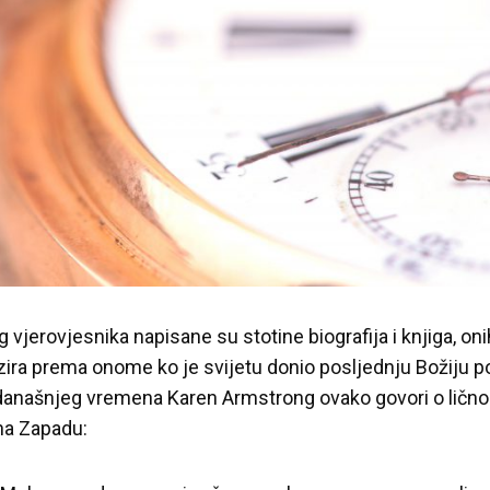
g vjerovjesnika napisane su stotine biografija i knjiga, o
prezira prema onome ko je svijetu donio posljednju Božiju 
a današnjeg vremena Karen Armstrong ovako govori o ličnos
 na Zapadu: