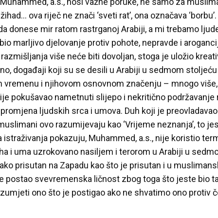
, Muhammed, a.s., nosi važne poruke, ne samo za musliman
žihad… ova riječ ne znači ‘sveti rat’, ona označava ‘borbu
a donese mir ratom rastrganoj Arabiji, a mi trebamo ljud
bio marljivo djelovanje protiv pohote, nepravde i arogancij
n razmišljanja više neće biti dovoljan, stoga je uložio kre
o, događaji koji su se desili u Arabiji u sedmom stolj
 vremenu i njihovom osnovnom značenju – mnogo više, us
nije pokušavao nametnuti slijepo i nekritično podržavanje 
ć promjena ljudskih srca i umova. Duh koji je preovladav
 muslimani ovo razumijevaju kao ‘Vrijeme neznanja’, to jes
a istraživanja pokazuju, Muhammed, a.s., nije koristio term
ha i uma uzrokovano nasiljem i terorom u Arabiji u sedmom 
 jako prisutan na Zapadu kao što je prisutan i u muslima
e postao svevremenska ličnost zbog toga što jeste bio t
zumjeti ono što je postigao ako ne shvatimo ono protiv č