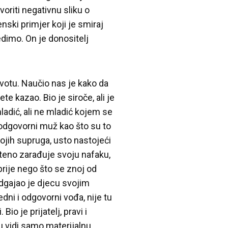
oriti negativnu sliku o
ski primjer koji je smiraj
jedimo. On je donositelj
otu. Naučio nas je kako da
e kazao. Bio je siroče, ali je
mladić, ali ne mladić kojem se
neodgovorni muž kao što su to
vojih supruga, usto nastojeći
šteno zarađuje svoju nafaku,
prije nego što se znoj od
odgajao je djecu svojim
edni i odgovorni vođa, nije tu
Bio je prijatelj, pravi i
tvu vidi samo materijalnu