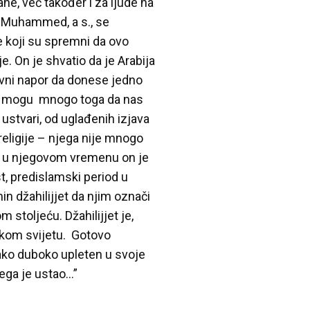
e, već također i za ljude na
’. Muhammed, a s., se
e koji su spremni da ovo
e. On je shvatio da je Arabija
ativni napor da donese jedno
eću mogu mnogo toga da nas
tvari, od uglađenih izjava
religije – njega nije mnogo
ao u njegovom vremenu on je
t, predislamski period u
in džahilijjet da njim označi
stoljeću. Džahilijjet je,
nskom svijetu. Gotovo
ako duboko upleten u svoje
ega je ustao…”