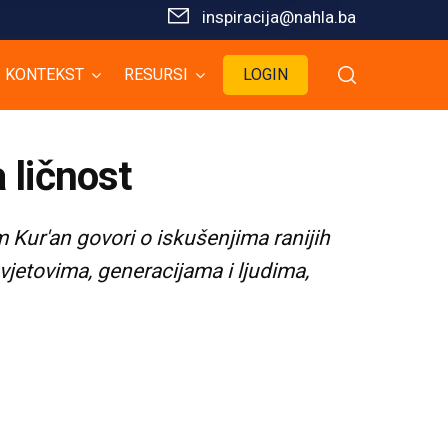
inspiracija@nahla.bа
KONTEKST
RESURSI
LOGIN
ličnost
 Kur'an govori o iskušenjima ranijih
vjetovima, generacijama i ljudima,