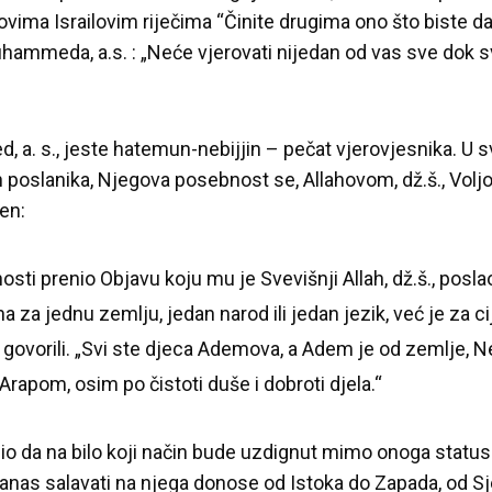
novima Israilovim riječima “Činite drugima ono što biste d
Muhammeda, a.s. : „Neće vjerovati nijedan od vas sve dok 
 s., jeste hatemun-nebijjin – pečat vjerovjesnika. U svo
h poslanika, Njegova posebnost se, Allahovom, dž.š., Voljo
en:
osti prenio Objavu koju mu je Svevišnji Allah, dž.š., posl
 za jednu zemlju, jedan narod ili jedan jezik, već je za c
govorili. „Svi ste djeca Ademova, a Adem je od zemlje, 
rapom, osim po čistoti duše i dobroti djela.“
io da na bilo koji način bude uzdignut mimo onoga statusa
anas salavati na njega donose od Istoka do Zapada, od Sje