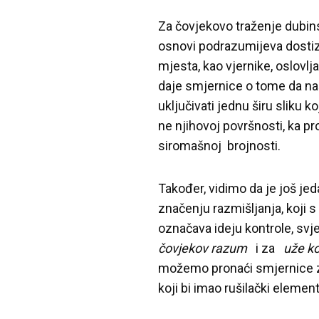
Za čovjekovo traženje dubin
osnovi podrazumijeva dostiza
mjesta, kao vjernike, oslovlj
daje smjernice o tome da n
uključivati jednu širu sliku ko
ne njihovoj površnosti, ka pro
siromašnoj brojnosti.
Također, vidimo da je još je
značenju razmišljanja, koji 
označava ideju kontrole, svje
čovjekov razum
i za
uže ko
možemo pronaći smjernice za
koji bi imao rušilački eleme