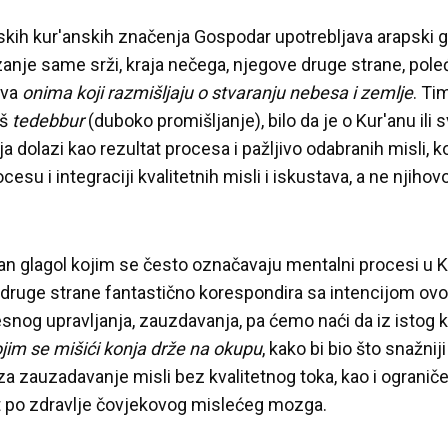
skih kur'anskih značenja Gospodar upotrebljava arapski 
nje same srži, kraja nečega, njegove druge strane, poleđi
ava
onima koji razmišljaju o stvaranju nebesa i zemlje
. Ti
aš
tedebbur
(duboko promišljanje), bilo da je o Kur'anu ili s
ja dolazi kao rezultat procesa i pažljivo odabranih misli, ko
cesu i integraciji kvalitetnih misli i iskustava, a ne njiho
dan glagol kojim se često označavaju mentalni procesi u 
s druge strane fantastično korespondira sa intencijom ovo
snog upravljanja, zauzdavanja, pa ćemo naći da iz istog ko
jim se mišići konja drže na okupu
, kako bi bio što snažniji
 zauzadavanje misli bez kvalitetnog toka, kao i ogranič
nt po zdravlje čovjekovog mislećeg mozga.