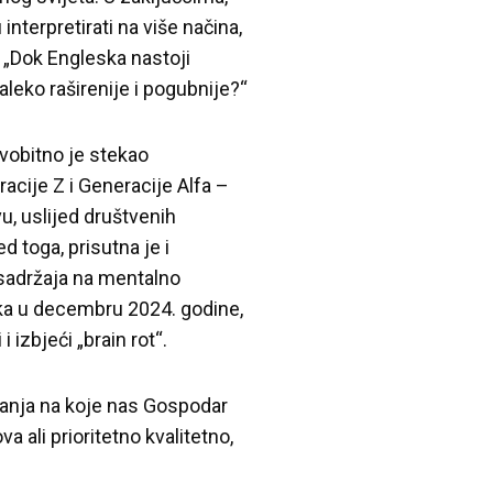
nterpretirati na više načina,
: „Dok Engleska nastoji
 daleko raširenije i pogubnije?“
vobitno je stekao
ije Z i Generacije Alfa –
u, uslijed društvenih
 toga, prisutna je i
 sadržaja na mentalno
anka u decembru 2024. godine,
izbjeći „brain rot“.
anja na koje nas Gospodar
va ali prioritetno kvalitetno,