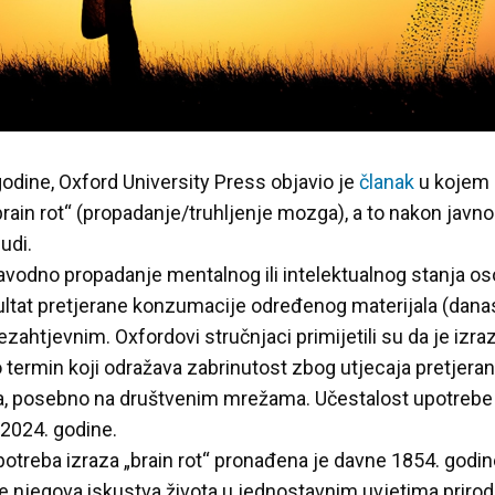
ine, Oxford University Press objavio je
članak
u kojem 
brain rot“ (propadanje/truhljenje mozga), a to nakon javn
udi.
„navodno propadanje mentalnog ili intelektualnog stanja 
ultat pretjerane konzumacije određenog materijala (dana
 nezahtjevnim. Oxfordovi stručnjaci primijetili su da je izra
 termin koji odražava zabrinutost zbog utjecaja pretjer
ja, posebno na društvenim mrežama. Učestalost upotrebe
 2024. godine.
otreba izraza „brain rot“ pronađena je davne 1854. godin
e njegova iskustva života u jednostavnim uvjetima prirod