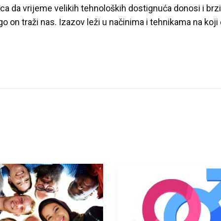
ica da vrijeme velikih tehnoloških dostignuća donosi i br
go on traži nas. Izazov leži u načinima i tehnikama na koji