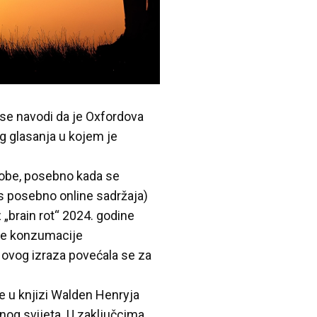
se navodi da je Oxfordova
og glasanja u kojem je
osobe, posebno kada se
s posebno online sadržaja)
z „brain rot“ 2024. godine
ane konzumacije
 ovog izraza povećala se za
e u knjizi Walden Henryja
nog svijeta. U zaključcima,