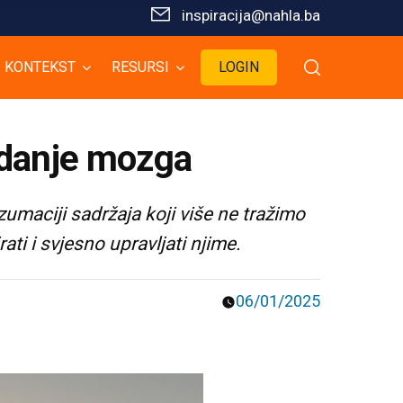
inspiracija@nahla.bа
KONTEKST
RESURSI
LOGIN
adanje mozga
zumaciji sadržaja koji više ne tražimo
ati i svjesno upravljati njime.
06/01/2025