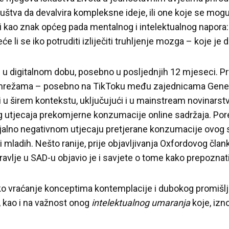
uštva da devalvira kompleksne ideje, ili one koje se mogu i
idi kao znak općeg pada mentalnog i intelektualnog napora
neće li se iko potruditi izliječiti truhljenje mozga – koje je
 u digitalnom dobu, posebno u posljednjih 12 mjeseci. Pr
mrežama – posebno na TikToku među zajednicama Generac
 i u širem kontekstu, uključujući i u mainstream novinarstv
 utjecaja prekomjerne konzumacije online sadržaja. Pored
cijalno negativnom utjecaju pretjerane konzumacije ovog
i mladih. Nešto ranije, prije objavljivanja Oxfordovog čl
vlje u SAD-u objavio je i savjete o tome kako prepoznati i 
o vraćanje konceptima kontemplacije i dubokog promišlj
, kao i na važnost onog
intelektualnog umaranja
koje, izno