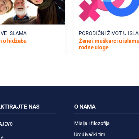
VE ISLAMA
PORODIČNI ŽIVOT U ISL
n o hidžabu
Žene i muškarci u islamu
rodne uloge
KTIRAJTE NAS
O NAMA
Misija i filozofija
AJEVO
Uređivački tim
AĆ