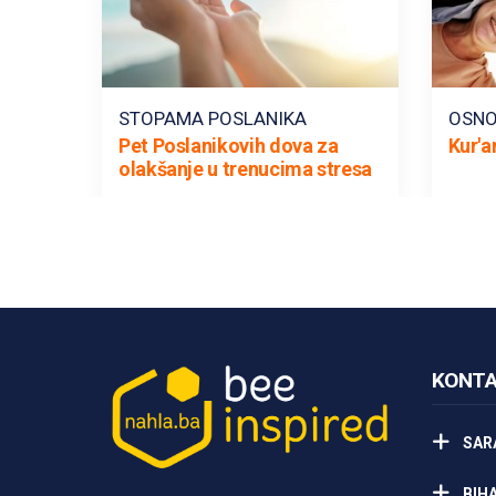
STOPAMA POSLANIKA
OSNO
Pet Poslanikovih dova za
Kur'a
olakšanje u trenucima stresa
KONTA
SAR
BIH