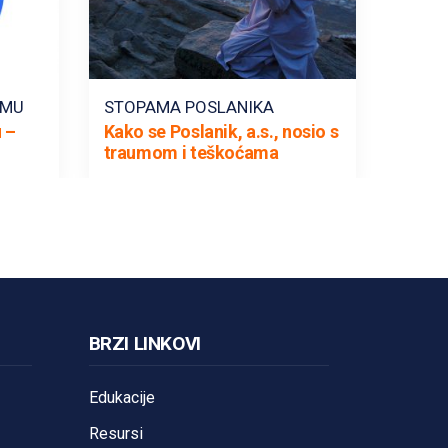
AMU
STOPAMA POSLANIKA
 –
Kako se Poslanik, a.s., nosio s
traumom i teškoćama
BRZI LINKOVI
Edukacije
Resursi