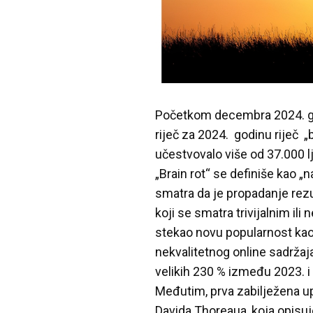
Početkom decembra 2024. god
riječ za 2024. godinu riječ „
učestvovalo više od 37.000 lj
„Brain rot“ se definiše kao 
smatra da je propadanje rez
koji se smatra trivijalnim ili
stekao novu popularnost kao
nekvalitetnog online sadrža
velikih 230 % između 2023. i
Međutim, prva zabilježena up
Davida Thoreaua, koja opisuj