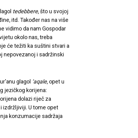
glagol
tedebbere
, što u svojoj
ne, itd. Također nas na više
me vidimo da nam Gospodar
vijetu okolo nas, treba
je će težiti ka suštini stvari a
voj nepovezanoj i sadržinski
Kur'anu glagol
‘aqale
, opet u
g jezičkog korijena:
rijena dolazi riječ za
 i izdržljiviji. U tome opet
enja konzumacije sadržaja