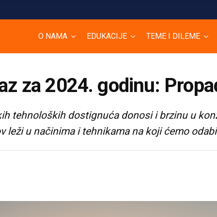
O NAMA
EDUKACIJE
TEME I DILEME
raz za 2024. godinu: Prop
kih tehnoloških dostignuća donosi i brzinu u kon
v leži u načinima i tehnikama na koji ćemo odabir