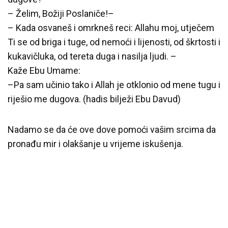
– Želim, Božiji Poslaniče!–
– Kada osvaneš i omrkneš reci: Allahu moj, utječem
Ti se od briga i tuge, od nemoći i lijenosti, od škrtosti i
kukavičluka, od tereta duga i nasilja ljudi. –
Kaže Ebu Umame:
–Pa sam učinio tako i Allah je otklonio od mene tugu i
riješio me dugova. (hadis bilježi Ebu Davud)
Nadamo se da će ove dove pomoći vašim srcima da
pronađu mir i olakšanje u vrijeme iskušenja.