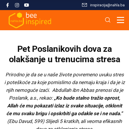
inspiracija@nahla.bа
Misija i filozofija
Škola islama
Osnove islama
Nahla kao inspiracija
Analize i studije
Uređivački tim
Škola Kur'ana
Kur'anska inspiracija
Aktuelnosti i događaji
Publikacije
Pet Poslanikovih dova za
Konsultanti/ice
Hifz Kur'ana
Stopama Poslanika
Sloboda vjere
Radni materijali
olakšanje u trenucima stresa
Kontaktirajte nas
Arapski jezik kroz Kur'an
Žena i islam
Multimedija
Prirodno je da se u naše živote povremeno uvuku stres
i poteškoće za koje pomislimo da nemaju kraja i da je iz
njih nemoguće izaći. Abdullah ibn Abbas prenosi da je
Tematski moduli
Islam i savremeni izazovi
Poslanik, a.s., rekao:
„Ko bude stalno tražio oprost,
Allah će mu pokazati izlaz iz svake situacije, otklonit
Seminari i radionice
Porodični život u islamu
će mu svaku brigu i opskrbiti ga odakle se i ne nada.”
(Ebu Davud, 599) Slijedi 5 kratkih, ali veoma efikasnih
Kursevi
Islamska kultura i civilizacija