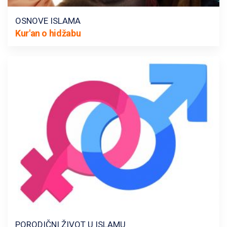
OSNOVE ISLAMA
Kur'an o hidžabu
PORODIČNI ŽIVOT U ISLAMU