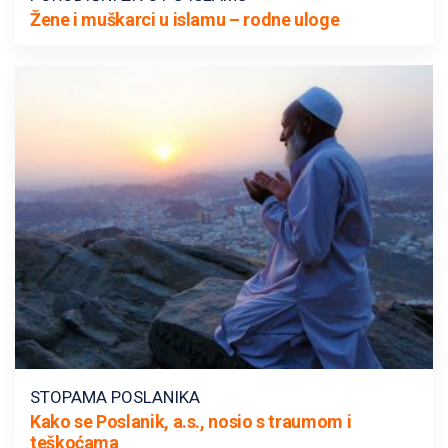
Žene i muškarci u islamu – rodne uloge
STOPAMA POSLANIKA
Kako se Poslanik, a.s., nosio s traumom i
teškoćama