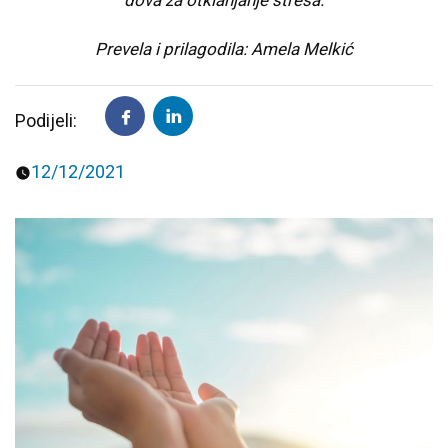
dova za otklanjanje stresa.
Predavanja i tribine
Inspirativne priče i intervjui
Prevela i prilagodila: Amela Melkić
Podijeli:
12/12/2021