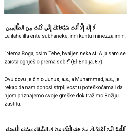
لَا إِلَهَ إِلَّا أَنْتَ سُبْحَانَكَ إِنِّي كُنْتُ مِنَ الظَّالِمِين
La ilahe illa ente subhaneke, inni kuntu minezzalimin.
“Nema Boga, osim Tebe, hvaljen neka si! A ja sam se
zaista ogriješio prema sebi!” (El-Enbija, 87)
Ovu dovu je činio Junus, a.s., a Muhammed, a.s., je
rekao da nam donosi strpljivost u poteškoćama i da
njom priznajemo svoje greške dok tražimo Božiju
zaštitu.
‎
اَللّٰهُمَّ اِنِّىْ اَعُوْذُبِكَ مِنْ جَهْدِالْبَلَاءِ وَدَرْكِ الشَّقَاءِ وَسُوْءِ الْقَضَاءِ