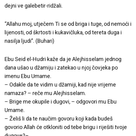
dejni ve galebetir-ridžali.
“Allahu moj, utječem Ti se od briga i tuge, od nemoći i
lijenosti, od škrtosti i kukavičluka, od tereta duga i
nasilja ljudi”. (Buhari)
Ebu Seid el-Hudri kaže da je Alejhisselam jednog
dana ušao u džamiju i zatekao u njoj čovjeka po
imenu Ebu Umame.
– Odakle da te vidim u džamiji, kad nije vrijeme
namaza? – reče mu Alejhisselam.
– Brige me okupile i dugovi, – odgovori mu Ebu
Umame.
– Želiš li da te naučim govoru koji kada budeš
govorio Allah će otkloniti od tebe brigu i riješiti tvoje
dugove?–