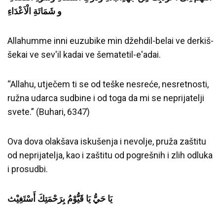
و شَمَاتَةِ الْاَعْدَاءِ
Allahumme inni euzubike min džehdil-belai ve derkiš-
šekai ve sev'il kadai ve šematetil-e'adai.
“Allahu, utječem ti se od teške nesreće, nesretnosti,
ružna udarca sudbine i od toga da mi se neprijatelji
svete.” (Buhari, 6347)
Ova dova olakšava iskušenja i nevolje, pruža zaštitu
od neprijatelja, kao i zaštitu od pogrešnih i zlih odluka
i prosudbi.
يَا حَيُّ يَا قَيُّوْمُ بِرَحْمَتِكَ أَسْتَغِيْث