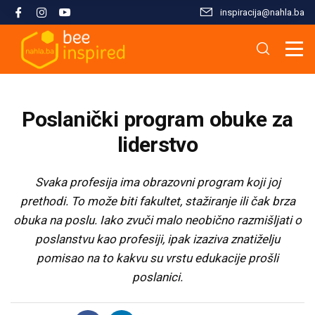
inspiracija@nahla.bа
Misija i filozofija
Škola islama
Osnove islama
Nahla kao inspiracija
Analize i studije
Uređivački tim
Škola Kur'ana
Kur'anska inspiracija
Aktuelnosti i događaji
Publikacije
Poslanički program obuke za
Konsultanti/ice
Hifz Kur'ana
Stopama Poslanika
Sloboda vjere
Radni materijali
liderstvo
Kontaktirajte nas
Arapski jezik kroz Kur'an
Žena i islam
Multimedija
Svaka profesija ima obrazovni program koji joj
prethodi. To može biti fakultet, stažiranje ili čak brza
obuka na poslu. Iako zvuči malo neobično razmišljati o
Tematski moduli
Islam i savremeni izazovi
poslanstvu kao profesiji, ipak izaziva znatiželju
pomisao na to kakvu su vrstu edukacije prošli
Seminari i radionice
Porodični život u islamu
poslanici.
Kursevi
Islamska kultura i civilizacija