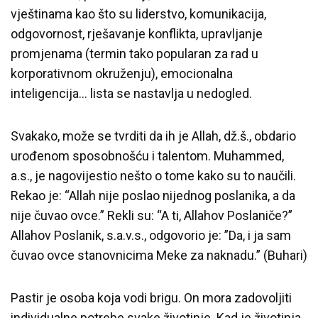
vještinama kao što su liderstvo, komunikacija,
odgovornost, rješavanje konflikta, upravljanje
promjenama (termin tako popularan za rad u
korporativnom okruženju), emocionalna
inteligencija… lista se nastavlja u nedogled.
Svakako, može se tvrditi da ih je Allah, dž.š., obdario
urođenom sposobnošću i talentom. Muhammed,
a.s., je nagovijestio nešto o tome kako su to naučili.
Rekao je: “Allah nije poslao nijednog poslanika, a da
nije čuvao ovce.” Rekli su: “A ti, Allahov Poslaniče?”
Allahov Poslanik, s.a.v.s., odgovorio je: ”Da, i ja sam
čuvao ovce stanovnicima Meke za naknadu.” (Buhari)
Pastir je osoba koja vodi brigu. On mora zadovoljiti
individualne potrebe svake životinje. Kad je životinja