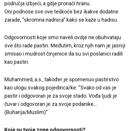
područja izbjeći, a gdje pronaći hranu.
Oni podnose sve ove teškoće bez ikakve dodatne
zarade, “skromna nadnica” kako se kaže u hadisu.
Odgovornosti koje smo naveli ovdje ne obuhvataju
sve što rade pastiri. Međutim, kroz njih nam je jasniji
smisao i mudrost činjenice da su svi poslanici radili
kao pastiri.
Muhammed, a.s., također je spomenuo pastirstvo
kao ulogu svakog pojedinca/ke: “Svako od vas je
pastir i odgovoran je za svoje stado. Vođa ljudi je
čuvar i odgovoran je za svoje podanike…
(Buharija/Muslim)”
Koje su tvoje zone odgovornosti?