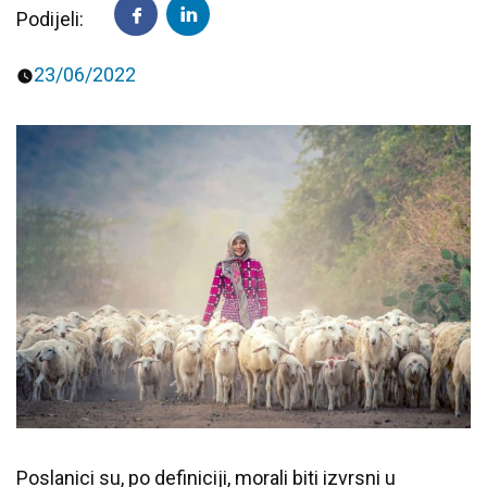
Podijeli:
Predavanja i tribine
Inspirativne priče i intervjui
23/06/2022
Poslanici su, po definiciji, morali biti izvrsni u