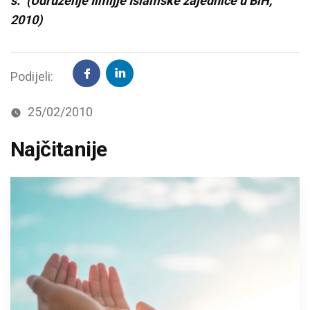
s.“ (Udruženje Ilmijje Islamske zajednice u BiH,
2010)
Podijeli:
25/02/2010
Najčitanije