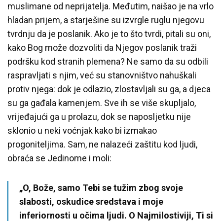
muslimane od neprijatelja. Međutim, naišao je na vrlo
hladan prijem, a starješine su izvrgle ruglu njegovu
tvrdnju da je poslanik. Ako je to što tvrdi, pitali su oni,
kako Bog može dozvoliti da Njegov poslanik traži
podršku kod stranih plemena? Ne samo da su odbili
raspravljati s njim, već su stanovništvo nahuškali
protiv njega: dok je odlazio, zlostavljali su ga, a djeca
su ga gađala kamenjem. Sve ih se više skupljalo,
vrijeđajući ga u prolazu, dok se naposljetku nije
sklonio u neki voćnjak kako bi izmakao
progoniteljima. Sam, ne nalazeći zaštitu kod ljudi,
obraća se Jedinome i moli:
„O, Bože, samo Tebi se tužim zbog svoje
slabosti, oskudice sredstava i moje
inferiornosti u očima ljudi. O Najmilostiviji, Ti si