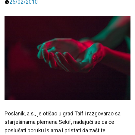
25/02/2010
Predavanja i tribine
Inspirativne priče i intervjui
Poslanik, a.s., je otišao u grad Taif i razgovarao sa
starješinama plemena Sekif, nadajući se da će
poslušati poruku islama i pristati da zaštite