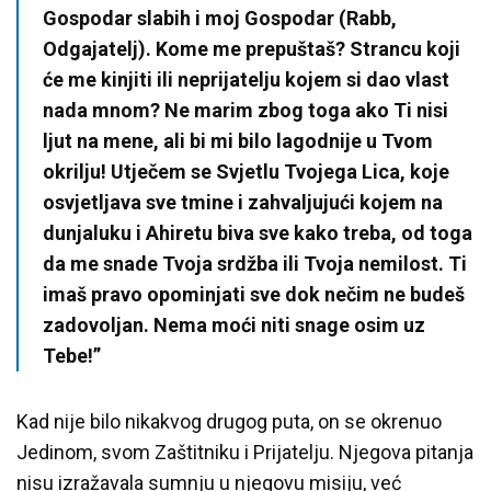
Gospodar slabih i moj Gospodar (Rabb,
Odgajatelj). Kome me prepuštaš? Strancu koji
će me kinjiti ili neprijatelju kojem si dao vlast
nada mnom? Ne marim zbog toga ako Ti nisi
ljut na mene, ali bi mi bilo lagodnije u Tvom
okrilju! Utječem se Svjetlu Tvojega Lica, koje
osvjetljava sve tmine i zahvaljujući kojem na
dunjaluku i Ahiretu biva sve kako treba, od toga
da me snade Tvoja srdžba ili Tvoja nemilost. Ti
imaš pravo opominjati sve dok nečim ne budeš
zadovoljan. Nema moći niti snage osim uz
Tebe!”
Kad nije bilo nikakvog drugog puta, on se okrenuo
Jedinom, svom Zaštitniku i Prijatelju. Njegova pitanja
nisu izražavala sumnju u njegovu misiju, već