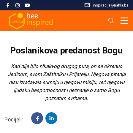
inspiracija@nahla.bа
Misija i filozofija
Škola islama
Osnove islama
Nahla kao inspiracija
Analize i studije
Uređivački tim
Škola Kur'ana
Kur'anska inspiracija
Aktuelnosti i događaji
Publikacije
Poslanikova predanost Bogu
Konsultanti/ice
Hifz Kur'ana
Stopama Poslanika
Sloboda vjere
Radni materijali
Kad nije bilo nikakvog drugog puta, on se okrenuo
Jedinom, svom Zaštitniku i Prijatelju. Njegova pitanja
Kontaktirajte nas
Arapski jezik kroz Kur'an
Žena i islam
Multimedija
nisu izražavala sumnju u njegovu misiju, već njegovu
ljudsku bespomoćnost i neznanje o samo Bogu
Tematski moduli
Islam i savremeni izazovi
poznatim svrhama.
Seminari i radionice
Porodični život u islamu
Podijeli:
Kursevi
Islamska kultura i civilizacija