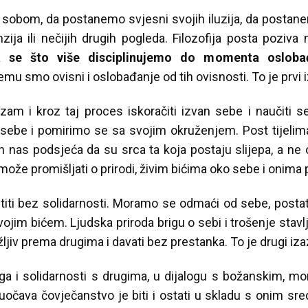
 sobom, da postanemo svjesni svojih iluzija, da postanemo
nzija ili nečijih drugih pogleda. Filozofija posta poziva
se što više disciplinujemo do momenta osloba
u smo ovisni i oslobađanje od tih ovisnosti. To je prvi 
am i kroz taj proces iskoračiti izvan sebe i naučiti s
 sebe i pomirimo se sa svojim okruženjem. Post tijel
n nas podsjeća da su srca ta koja postaju slijepa, a ne oč
 može promišljati o prirodi, živim bićima oko sebe i onima
iti bez solidarnosti. Moramo se odmaći od sebe, postati 
svojim bićem. Ljudska priroda brigu o sebi i trošenje stav
ljiv prema drugima i davati bez prestanka. To je drugi iza
a i solidarnosti s drugima, u dijalogu s božanskim, m
uočava čovječanstvo je biti i ostati u skladu s onim s