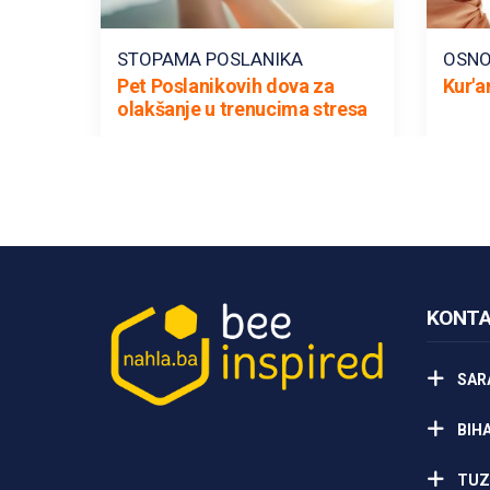
STOPAMA POSLANIKA
OSNO
Pet Poslanikovih dova za
Kur'a
olakšanje u trenucima stresa
KONTA
SAR
BIH
TUZ