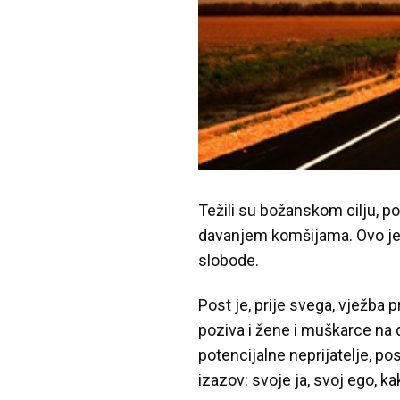
Težili su božanskom cilju, p
davanjem komšijama. Ovo je 
slobode.
Post je, prije svega, vježba 
poziva i žene i muškarce na
potencijalne neprijatelje, p
izazov: svoje ja, svoj ego, k