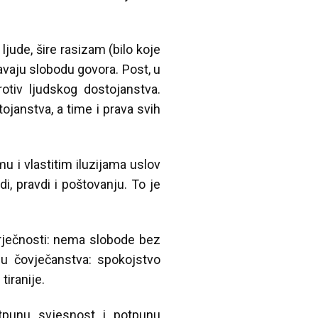
ljude, šire rasizam (bilo koje
čavaju slobodu govora. Post, u
rotiv ljudskog dostojanstva.
ojanstva, a time i prava svih
u i vlastitim iluzijama uslov
, pravdi i poštovanju. To je
urječnosti: nema slobode bez
nu čovječanstva: spokojstvo
tiranije.
tpunu svjesnost i potpunu