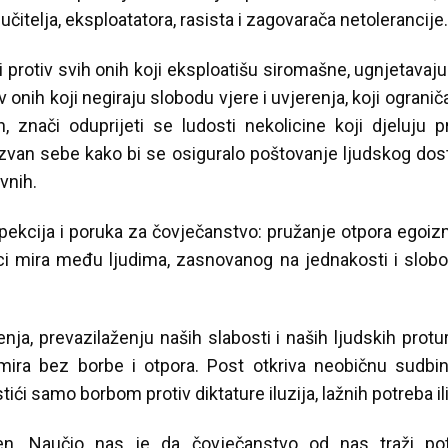
čitelja, eksploatatora, rasista i zagovarača netolerancije.
i protiv svih onih koji eksploatišu siromašne, ugnjetavaju 
iv onih koji negiraju slobodu vjere i uvjerenja, koji ograni
, znači oduprijeti se ludosti nekolicine koji djeluju p
zvan sebe kako bi se osiguralo poštovanje ljudskog dost
ivnih.
pekcija i poruka za čovječanstvo: pružanje otpora egoizm
 mira među ljudima, zasnovanog na jednakosti i slobodi
nja, prevazilaženju naših slabosti i naših ljudskih prot
 mira bez borbe i otpora. Post otkriva neobičnu sudbi
 samo borbom protiv diktature iluzija, lažnih potreba ili 
n. Naučio nas je da čovječanstvo od nas traži po