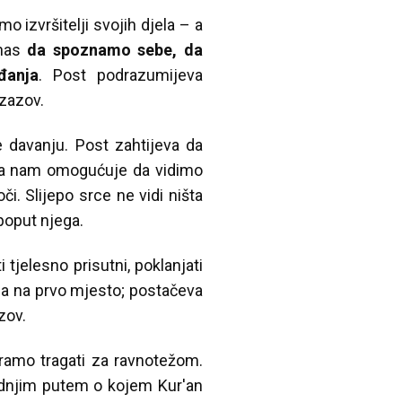
 izvršitelji svojih djela – a
 nas
da spoznamo sebe, da
đanja
. Post podrazumijeva
izazov.
e davanju. Post zahtijeva da
ima nam omogućuje da vidimo
i. Slijepo srce ne vidi ništa
 poput njega.
tjelesno prisutni, poklanjati
lja na prvo mjesto; postačeva
zov.
oramo tragati za ravnotežom.
rednjim putem o kojem Kur'an