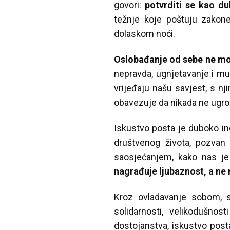
govori:
potvrditi se kao d
težnje koje poštuju zakon
dolaskom noći.
Oslobađanje od sebe ne mož
nepravda, ugnjetavanje i muč
vrijeđaju našu savjest, s n
obavezuje da nikada ne ugrož
Iskustvo posta je duboko ind
društvenog života, pozvan
saosjećanjem, kako nas je 
nagrađuje ljubaznost, a ne 
Kroz ovladavanje sobom, s
solidarnosti, velikodušno
dostojanstva, iskustvo post