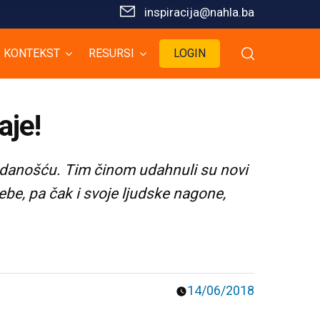
inspiracija@nahla.bа
KONTEKST
RESURSI
LOGIN
aje!
predanošću. Tim činom udahnuli su novi
trebe, pa čak i svoje ljudske nagone,
14/06/2018