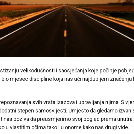
ostizanju velikodušnosti i saosjećanja koje počinje pobje
bio mjesec discipline koja nas uči najdubljem značenju 
prepoznavanja svih vrsta izazova i upravljanja njima. S vjer
 dodatni stepen samosvijesti. Umjesto da gledamo izvan
ost nas poziva da preusmjerimo svoj pogled prema unutra 
ako u vlastitim očima tako i u onome kako nas drugi vide.