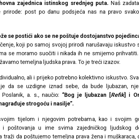
uhovna zajednica istinskog srednjeg puta.
Naš zadata
e prirode: post po danu podsjeća nas na pravo svak
e se postići ako se ne poštuje dostojanstvo pojedinc
enje, koji po samoj svojoj prirodi narušavaju iskustvo 
jima se moramo suočiti i nikada ih ne smijemo prihvatit
avamo temeljna ljudska prava. To je treći izazov.
ividualno, ali i prijeko potrebno kolektivno iskustvo. Sv
 je da se uzdigne iznad sebe, da bude ljubazan, njež
Poslanik, a. s., naučio:
“Bog je ljubazan [
Refik
] i O
nagrađuje strogoću i nasilje”.
vojim tijelom i njegovim potrebama, kao i svojim g
sti i poštovanja u ime svima zajedničkog ljudskog 
a traži da poštujemo temeljna prava žena i muškaraca, 