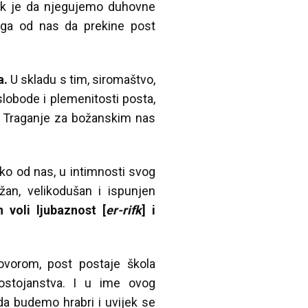
k je da njegujemo duhovne
oga od nas da prekine post
a.
U skladu s tim, siromaštvo,
slobode i plemenitosti posta,
i. Traganje za božanskim nas
ako od nas, u intimnosti svog
an, velikodušan i ispunjen
n voli ljubaznost [
er-rifk
] i
ovorom, post postaje škola
dostojanstva. I u ime ovog
da budemo hrabri i uvijek se