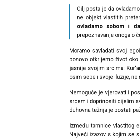
Cilj posta je da ovladamo
ne objekt vlastitih prete
ovladamo sobom i da 
prepoznavanje onoga o čem
Moramo savladati svoj egoiz
ponovo otkrijemo život oko
jasnije svojim srcima: Kur'a
osim sebe i svoje iluzije, ne
Nemoguće je vjerovati i post
srcem i doprinositi cijelim 
duhovna težnja je postati paž
Između tamnice vlastitog eg
Najveći izazov s kojim se s