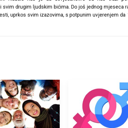
vim drugim ljudskim bićima. Do još jednog mjeseca ram
vjesti, uprkos svim izazovima, s potpunim uvjerenjem da