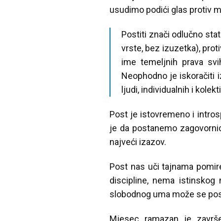
usudimo podići glas protiv mu
Postiti znači odlučno stat
vrste, bez izuzetka), prot
ime temeljnih prava svih
Neophodno je iskoračiti i
ljudi, individualnih i kolekt
Post je istovremeno i intros
je da postanemo zagovornici
najveći izazov.
Post nas uči tajnama pomire
discipline, nema istinskog
slobodnog uma može se postići
Mjesec ramazan je završe