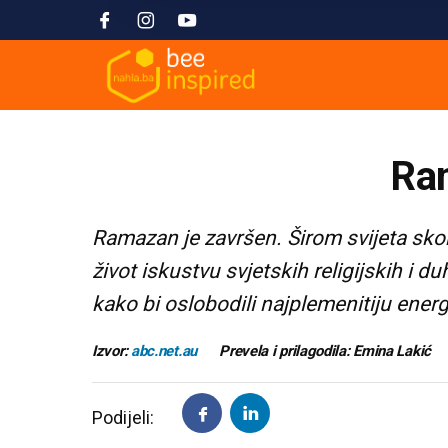
Ram
Ramazan je završen. Širom svijeta skor
život iskustvu svjetskih religijskih i d
kako bi oslobodili najplemenitiju energ
Izvor:
abc.net.au
Prevela i prilagodila: Emina Lakić
Podijeli: