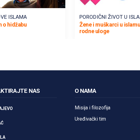
VE ISLAMA
PORODIČNI ŽIVOT U ISL
n o hidžabu
Žene i muškarci u islamu
rodne uloge
KTIRAJTE NAS
O NAMA
Misija i filozofija
AJEVO
Uređivački tim
AĆ
LA