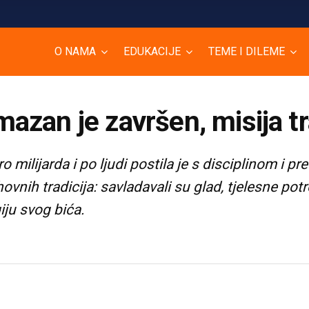
O NAMA
EDUKACIJE
TEME I DILEME
azan je završen, misija tr
o milijarda i po ljudi postila je s disciplinom i 
uhovnih tradicija: savladavali su glad, tjelesne po
iju svog bića.