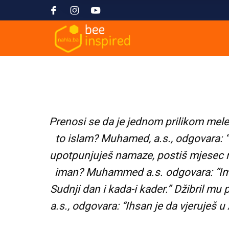
Prenosi se da je jednom prilikom mel
to islam? Muhamed, a.s., odgovara: “I
upotpunjuješ namaze, postiš mjesec rama
iman? Muhammed a.s. odgovara: “Iman
Sudnji dan i kada-i kader.” Džibril mu
a.s., odgovara: “Ihsan je da vjeruješ u