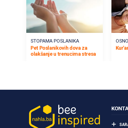
STOPAMA POSLANIKA
OSNO
Pet Poslanikovih dova za
Kur'a
olakšanje u trenucima stresa
KONTA
SAR