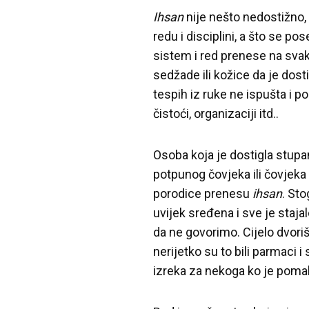
Ihsan
nije nešto nedostižno,
redu i disciplini, a što se po
sistem i red prenese na svako
sedžade ili kožice da je dost
tespih iz ruke ne ispušta i p
čistoći, organizaciji itd..
Osoba koja je dostigla stupa
potpunog čovjeka ili čovjeka 
porodice prenesu
ihsan
. Sto
uvijek sređena i sve je staja
da ne govorimo. Cijelo dvori
nerijetko su to bili parmaci i
izreka za nekoga ko je pomahn