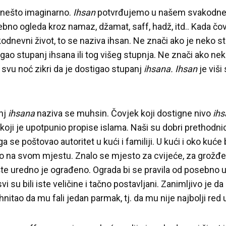
 nešto imaginarno.
Ihsan
potvrđujemo u našem svakodnev
sebno ogleda kroz namaz, džamat, saff, hadž, itd.. Kada čovj
dnevni život, to se naziva ihsan. Ne znači ako je neko sta
igao stupanj ihsana ili tog višeg stupnja. Ne znači ako neko
o svu noć zikri da je dostigao stupanj
ihsana. Ihsan
je viši
nj
ihsana
naziva se muhsin. Čovjek koji dostigne nivo
ih
koji je upotpunio propise islama. Naši su dobri prethodnici
ga se poštovao autoritet u kući i familiji. U kući i oko kuće 
lo na svom mjestu. Znalo se mjesto za cvijeće, za grožđe, 
šte uredno je ograđeno. Ograda bi se pravila od posebno u
 svi su bili iste veličine i tačno postavljani. Zanimljivo je
itao da mu fali jedan parmak, tj. da mu nije najbolji red u