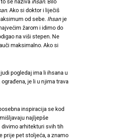
 to se naziva
ihsan
. Bilo
san
. Ako si doktor i liječiš
 maksimum od sebe.
Ihsan
je
a najvećim žarom i idimo do
odigao na viši stepen. Ne
nauči maksimalno. Ako si
udi pogledaj ima li ihsana u
ograđena, je li u njima trava
osebna inspiracija se kod
mišljavaju najljepše
divimo arhitekturi svih tih
 prije pet stoljeća, a znamo