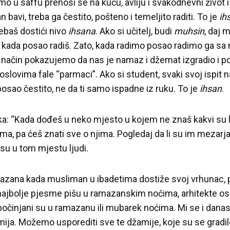
o u saffu prenosi se na kuću, avliju i svakodnevni život i
avi, treba ga čestito, pošteno i temeljito raditi. To je
ih
trebaš dostići nivo
ihsana
. Ako si učitelj, budi
muhsin
, daj
i i kada posao radiš. Zato, kada radimo posao radimo ga s
j način pokazujemo da nas je namaz i džemat izgradio i p
lovima fale “parmaci”. Ako si student, svaki svoj ispit 
osao čestito, ne da ti samo ispadne iz ruku. To je
ihsan
.
a: “Kada dođeš u neko mjesto u kojem ne znaš kakvi su lj
, pa ćeš znati sve o njima. Pogledaj da li su im mezarja 
 su u tom mjestu ljudi.
zana kada musliman u ibadetima dostiže svoj vrhunac, p
i najbolje pjesme pišu u ramazanskim noćima, arhitekte os
počinjani su u ramazanu ili mubarek noćima. Mi se i danas 
mija. Možemo usporediti sve te džamije, koje su se gradile