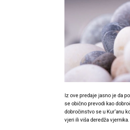
Iz ove predaje jasno je da pos
se obično prevodi kao dobroč
dobročinstvo se u Kur'anu kor
vjeri ili viša deredža vjernika.