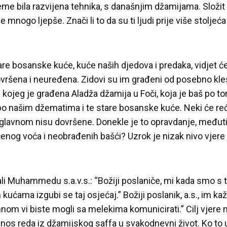
jeme bila razvijena tehnika, s današnjim džamijama. Složit
le mnogo ljepše. Znači li to da su ti ljudi prije više stolje
re bosanske kuće, kuće naših djedova i predaka, vidjet ć
ovršena i neuređena. Zidovi su im građeni od posebno kl
kojeg je građena Aladža džamija u Foči, koja je baš po t
 našim džematima i te stare bosanske kuće. Neki će re
uglavnom nisu dovršene. Donekle je to opravdanje, međutim
čenog voća i neobrađenih bašći? Uzrok je nizak nivo vjere 
ali Muhammedu s.a.v.s.: “Božiji poslaniče, mi kada smo 
ućama izgubi se taj osjećaj.” Božiji poslanik, a.s., im ka
mnom vi biste mogli sa melekima komunicirati.” Cilj vjere 
ijenos reda iz džamijskog saffa u svakodnevni život. Ko to 