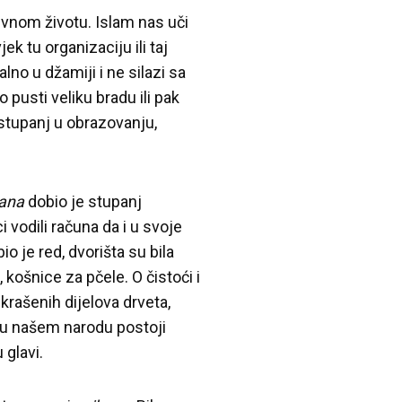
nom životu. Islam nas uči
ek tu organizaciju ili taj
lno u džamiji i ne silazi sa
 pusti veliku bradu ili pak
 stupanj u obrazovanju,
sana
dobio je stupanj
 vodili računa da i u svoje
bio je red, dvorišta su bila
košnice za pčele. O čistoći i
krašenih dijelova drveta,
 da u našem narodu postoji
 glavi.