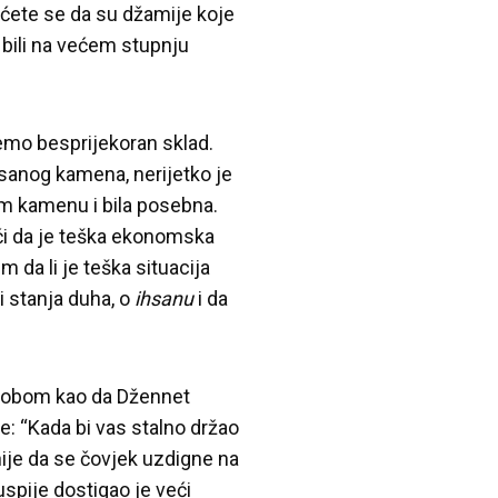
 ćete se da su džamije koje
ća bili na većem stupnju
emo besprijekoran sklad.
esanog kamena, nerijetko je
om kamenu i bila posebna.
ći da je teška ekonomska
 da li je teška situacija
i stanja duha, o
ihsanu
i da
s tobom kao da Džennet
že: “Kada bi vas stalno držao
nije da se čovjek uzdigne na
uspije dostigao je veći