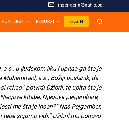
inspiracija@nahla.bа
KONTEKST
RESURSI
LOGIN
., u ljudskom liku i upitao ga šta je
 a Muhammed, a.s., Božiji poslanik, da
rekao,” potvrdi Džibril, te upita šta je
 Njegove kitabe, Njegove pejgambere,
ijesti me šta je ihsan?” Naš Pejgamber,
On tebe sigurno vidi.” Džibril mu ponovo