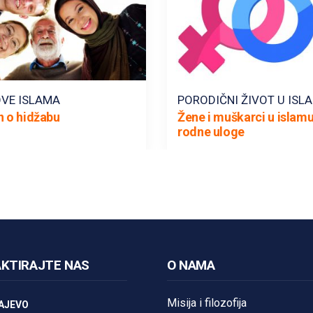
VE ISLAMA
PORODIČNI ŽIVOT U ISL
n o hidžabu
Žene i muškarci u islamu
rodne uloge
KTIRAJTE NAS
O NAMA
Misija i filozofija
AJEVO