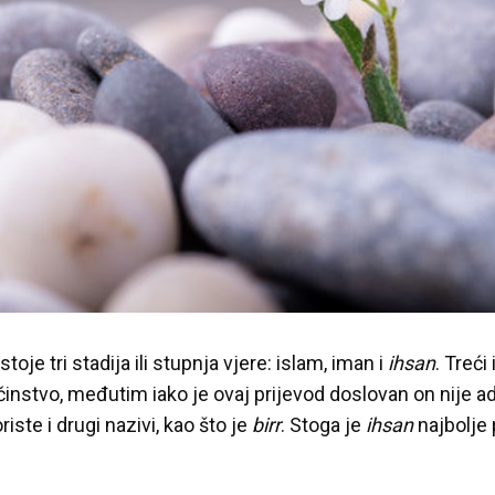
toje tri stadija ili stupnja vjere: islam, iman i
ihsan
. Treći 
instvo, međutim iako je ovaj prijevod doslovan on nije ad
iste i drugi nazivi, kao što je
birr
. Stoga je
ihsan
najbolje 