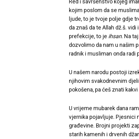
Red i savršenstvo kojeg imam
kojim poslom da se musliman b
ljude, to je tvoje polje gdje 
da znaš da te Allah dž.š. vid
prefekcije, to je
ihsan
. Na ta
dozvolimo da nam u našim pos
radnik i musliman onda radi p
U našem narodu postoji izrek
njihovim svakodnevnim djelima
pokošena, pa ćeš znati kakvi
U vrijeme mubarek dana rama
vjernika pojavljuje. Pjesnic
građevine. Brojni projekti za
starih kamenih i drvenih dža