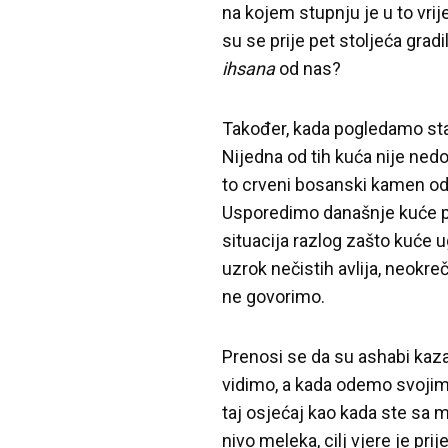
na kojem stupnju je u to vri
su se prije pet stoljeća gradi
ihsana
od nas?
Također, kada pogledamo sta
Nijedna od tih kuća nije ned
to crveni bosanski kamen od 
Usporedimo današnje kuće po
situacija razlog zašto kuće 
uzrok nečistih avlija, neokre
ne govorimo.
Prenosi se da su ashabi kaz
vidimo, a kada odemo svojim k
taj osjećaj kao kada ste sa 
nivo meleka, cilj vjere je pr