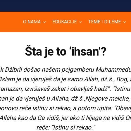
O NAMA
EDUKACIJE
TEME I DILEME
Šta je to ‘ihsan’?
ek Džibril došao našem pejgamberu Muhammedu, a.s
slam je da vjeruješ da je samo Allah, dž.š., Bog,
zan, izvršavaš zekat i obavljaš hadž”. “Istinu si 
 je da vjeruješ u Allaha, dž.š.,Njegove meleke,
 ponovo reče istinu si rekao, a potom upita: “Obav
 Allaha kao da Ga vidiš, jer ako ti Njega ne vidiš 
reče: “Istinu si rekao.”