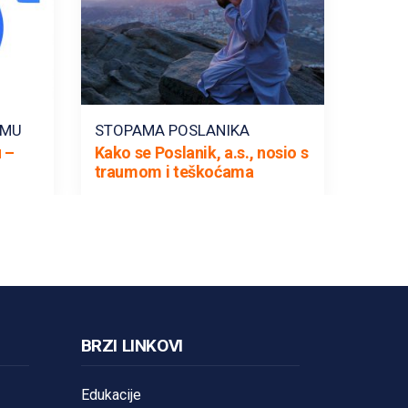
AMU
STOPAMA POSLANIKA
 –
Kako se Poslanik, a.s., nosio s
traumom i teškoćama
BRZI LINKOVI
Edukacije