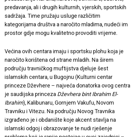
predavanja, ali i drugih kulturnih, vjerskih, sportskih
sadržaja. Time pružaju usluge različitim
kategorijama društva a naročito mladima, nudeći im
prostor gdje mogu kvalitetno provoditi vrijeme.
Većina ovih centara imaju i sportsku plohu koja je
naročito korištena od strane mladih. Na širem
području travničkog muftijstva djeluje šest
islamskih centara, u Bugojnu (Kulturni centar
princeze Dževhere – najveća donatorka ovog centra
je saudijska princeza
Dževhera bint Ibrahim El-
Ibrahim
), Kalibunaru, Gornjem Vakufu, Novom
Travniku i Vitezu. Na području Novog Travnika
izgrađeno je i obdanište koje akcent stavlja na
islamski odgoj i obrazovanje te nudi rješenje
problema koji je ranije postojao u ovoj zajednici –