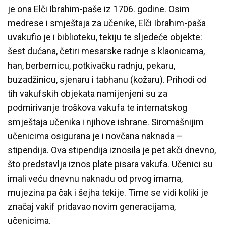
je ona Elči Ibrahim-paše iz 1706. godine. Osim
medrese i smještaja za učenike, Elči Ibrahim-paša
uvakufio je i biblioteku, tekiju te sljedeće objekte:
šest dućana, četiri mesarske radnje s klaonicama,
han, berbernicu, potkivačku radnju, pekaru,
buzadžinicu, sjenaru i tabhanu (kožaru). Prihodi od
tih vakufskih objekata namijenjeni su za
podmirivanje troškova vakufa te internatskog
smještaja učenika i njihove ishrane. Siromašnijim
učenicima osigurana je i novčana naknada –
stipendija. Ova stipendija iznosila je pet akči dnevno,
što predstavlja iznos plate pisara vakufa. Učenici su
imali veću dnevnu naknadu od prvog imama,
mujezina pa čak i šejha tekije. Time se vidi koliki je
značaj vakif pridavao novim generacijama,
učenicima.