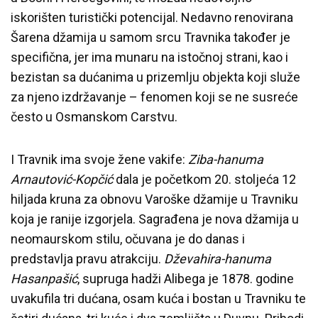
iskorišten turistički potencijal. Nedavno renovirana
Šarena džamija u samom srcu Travnika također je
specifična, jer ima munaru na istočnoj strani, kao i
bezistan sa dućanima u prizemlju objekta koji služe
za njeno izdržavanje – fenomen koji se ne susreće
često u Osmanskom Carstvu.
I Travnik ima svoje žene vakife:
Ziba-hanuma
Arnautović-Kopčić
dala je početkom 20. stoljeća 12
hiljada kruna za obnovu Varoške džamije u Travniku
koja je ranije izgorjela. Sagrađena je nova džamija u
neomaurskom stilu, očuvana je do danas i
predstavlja pravu atrakciju.
Dževahira-hanuma
Hasanpašić
, supruga hadži Alibega je 1878. godine
uvakufila tri dućana, osam kuća i bostan u Travniku te