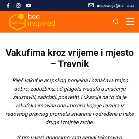
inspiracija@nahla.bа
Misija i filozofija
Škola islama
Osnove islama
Nahla kao inspiracija
Analize i studije
Uređivački tim
Škola Kur'ana
Kur'anska inspiracija
Aktuelnosti i događaji
Publikacije
Vakufima kroz vrijeme i mjesto
Konsultanti/ice
Hifz Kur'ana
Stopama Poslanika
Sloboda vjere
Radni materijali
– Travnik
Kontaktirajte nas
Arapski jezik kroz Kur'an
Žena i islam
Multimedija
Riječ vakuf je arapskog porijekla i označava trajno
dobro, zadužbinu, od glagola waqafa u značenju
zaustaviti, zadržati, posvetiti, i ukazuje na to da je
Tematski moduli
Islam i savremeni izazovi
vakufska imovina ona imovina koja je izuzeta iz
redovnog pravnog prometa stvarima i određena u neke
Seminari i radionice
Porodični život u islamu
druge i trajnije svrhe.
Kursevi
Islamska kultura i civilizacija
S tim u vezi, donosimo vam serijal tekstova o