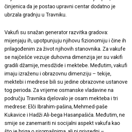
činjenica da je postao upravni centar dodatno je
ubrzala gradnju u Travniku.
Vakufi su snažan generator razvitka gradova:
mijenjaju ih, upotpunjuju njihovu fizionomiju i čine ih
prilagođenim za život njihovih stanovnika. Za vakufe
se najčešće vezuje duhovna dimenzija jer su vakifi
gradili džamije, mesdžide i mektebe. Međutim, vakufi
imaju izraženu i obrazovnu dimenziju – tekije,
mektebi i medrese bili su jedine obrazovne ustanove
tog perioda. Za vrijeme osmanske vladavine na
području Travnika djelovalo je osam mekteba i tri
medrese: Elči Ibrahim-pašina, Mehmed-paše
Kukavice i Hadži Ali-bega Hasanpašića. Međutim, ne
smije se zanemariti ni socijalni aspekt vakufa kao
što je briga o siromašnima, ali ni privredni –