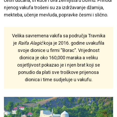
četiri dućana, tri kuće i dva zemljišta u Duvnu. Prihodi
njenog vakufa trošeni su za izdržavanje džamija,
mekteba, učenje mevluda, popravke česmi i slično.
Velika savremena vakifa sa područja Travnika
je
Raifa Alagić
koja je 2016. godine uvakufila
svoje dionice u firmi “Borac”. Vrijednost
dionica je oko 160,000 maraka a veliku
osjetljivost pokazao je i njen brat koji se
ponudio da plati sve troškove prijenosa
dionica i time sudjeluje u vakufu.