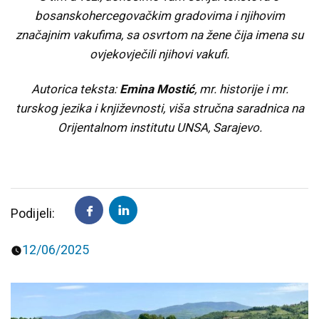
bosanskohercegovačkim gradovima i njihovim
Predavanja i tribine
Inspirativne priče i intervjui
značajnim vakufima, sa osvrtom na žene čija imena su
ovjekovječili njihovi vakufi.
Autorica teksta:
Emina Mostić
, mr. historije i mr.
turskog jezika i književnosti, viša stručna saradnica na
Orijentalnom institutu UNSA, Sarajevo.
Podijeli:
12/06/2025