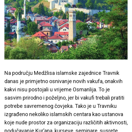
Na području Medžlisa islamske zajednice Travnik
danas je primjetno osnivanje novih vakufa, onakvih
kakvi nisu postojali u vrijeme Osmanlija. To je
sasvim prirodno i poželjno, jer bi vakufi trebali pratiti
potrebe savremenog čovjeka. Tako je u Travniku
izgrađeno nekoliko islamskih centara kao ustanova
koje nude prostor za organizaciju različitih aktivnosti,
podučavanje Kur’ana, kurseve, seminare, susrete,