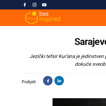
Sarajev
Jezički tefsir Kur’ana je jedinstv
dokuče sveobu
Podijeli: