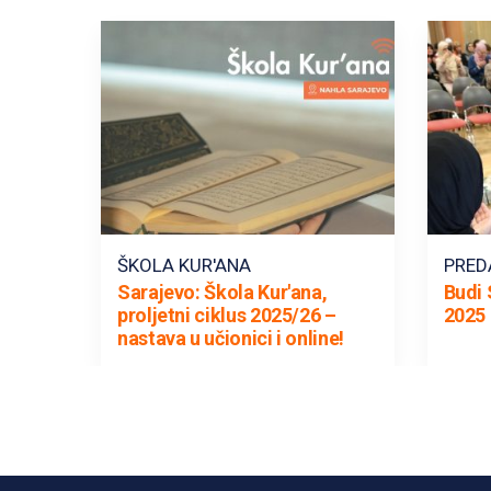
ŠKOLA KUR'ANA
PRED
Sarajevo: Škola Kur'ana,
Budi 
proljetni ciklus 2025/26 –
2025 
nastava u učionici i online!