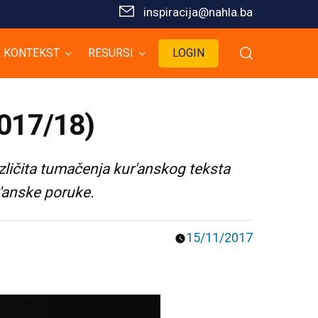
inspiracija@nahla.bа
KONTEKST
RESURSI
LOGIN
2017/18)
zličita tumačenja kur'anskog teksta
'anske poruke.
15/11/2017