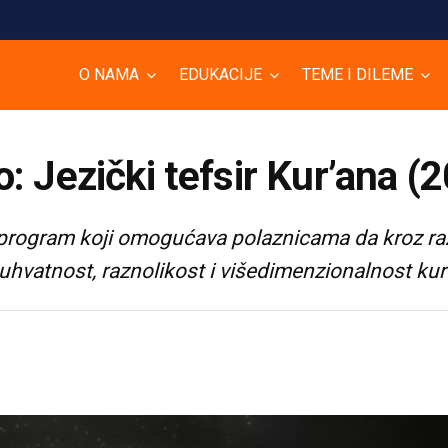
O NAMA
EDUKACIJE
TEME I DILEME
o: Jezički tefsir Kur’ana (
en program koji omogućava polaznicama da kroz ra
hvatnost, raznolikost i višedimenzionalnost kur