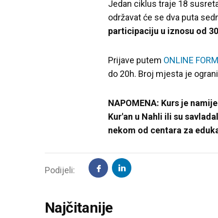
Jedan ciklus traje 18 susreta
održavat će se dva puta sed
participaciju u iznosu od 3
Prijave putem
ONLINE FOR
do 20h. Broj mjesta je ogran
NAPOMENA: Kurs je namijen
Kur'an u Nahli ili su savlad
nekom od centara za eduka
Podijeli:
Najčitanije