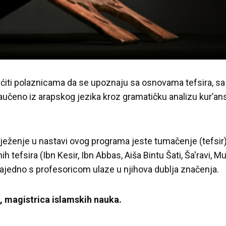
ćiti polaznicama da se upoznaju sa osnovama tefsira, sa 
naučeno iz arapskog jezika kroz gramatičku analizu kur’an
eženje u nastavi ovog programa jeste tumačenje (tefsir
nih tefsira (Ibn Kesir, Ibn Abbas, Aiša Bintu Šati, Ša'r
ajedno s profesoricom ulaze u njihova dublja značenja.
, magistrica islamskih nauka.