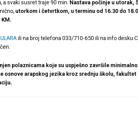
, a svaki susret traje 90 min.
Nastava počinje u utorak,
mično,
utorkom i četvrtkom, u terminu od 16.30 do 18.
0 KM.
MULARA
ili na broj telefona 033/710-650 ili na info desk
ičen.
jen polaznicama koje su uspješno završile minimalno
ale osnove arapskog jezika kroz srednju školu, fakultet 
ciju.