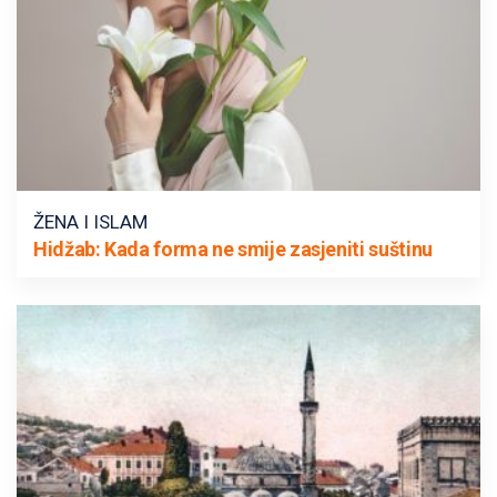
Predavanja i tribine
Inspirativne priče i intervjui
ŽENA I ISLAM
Hidžab: Kada forma ne smije zasjeniti suštinu