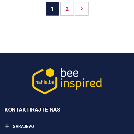
Posts
1
2
pagination
KONTAKTIRAJTE NAS
SARAJEVO