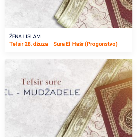
ŽENA I ISLAM
Tefsir 28. džuza – Sura El-Hašr (Progonstvo)