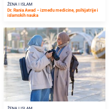
ŽENA I ISLAM
Dr. Rania Awad – između medicine, psihijatrije i
islamskih nauka
ŽENA I ISLAM