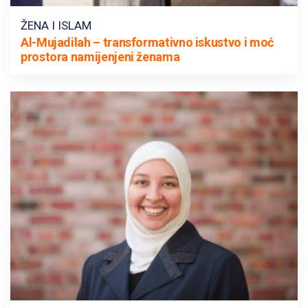
ŽENA I ISLAM
Al-Mujadilah – transformativno iskustvo i moć
prostora namijenjeni ženama