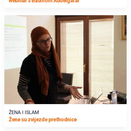
webinar s Basmom Abdelgafar
ŽENA I ISLAM
Žene su zvijezde prethodnice