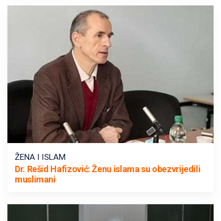
ŽENA I ISLAM
Dr. Rešid Hafizović: Ženu islama su obezvrijedili
muslimani