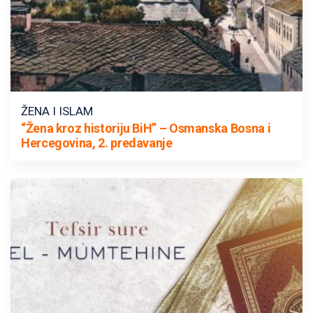
ŽENA I ISLAM
“Žena kroz historiju BiH” – Osmanska Bosna i
Hercegovina, 2. predavanje