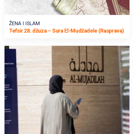
ŽENA I ISLAM
Tefsir 28. džuza – Sura El-Mudžadele (Rasprava)