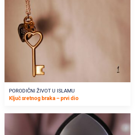
PORODIČNI ŽIVOT U ISLAMU
Ključ sretnog braka – prvi dio