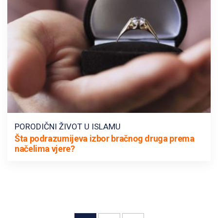
PORODIČNI ŽIVOT U ISLAMU
Šta podrazumijeva izbor bračnog druga prema
načelima vjere?