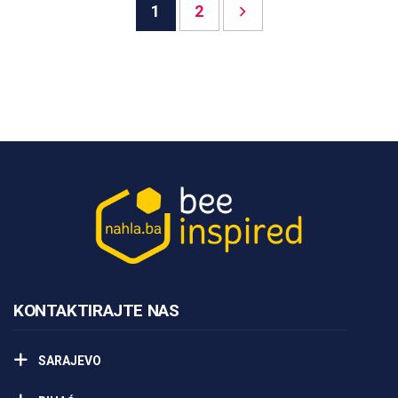
Posts
1
2
pagination
KONTAKTIRAJTE NAS
SARAJEVO