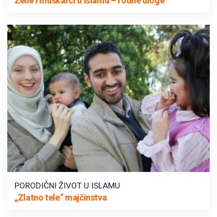
Žene i muškarci u islamu – rodne uloge
PORODIČNI ŽIVOT U ISLAMU
„Zlatno tele“ majčinstva