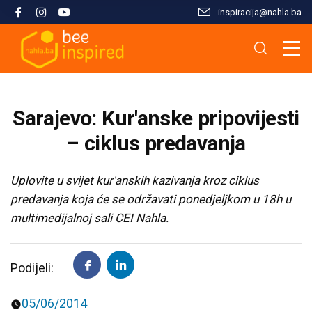
inspiracija@nahla.bа
Misija i filozofija
Škola islama
Osnove islama
Nahla kao inspiracija
Analize i studije
Uređivački tim
Škola Kur'ana
Kur'anska inspiracija
Aktuelnosti i događaji
Publikacije
Sarajevo: Kur'anske pripovijesti
Konsultanti/ice
Hifz Kur'ana
Stopama Poslanika
Sloboda vjere
Radni materijali
– ciklus predavanja
Kontaktirajte nas
Arapski jezik kroz Kur'an
Žena i islam
Multimedija
Uplovite u svijet kur'anskih kazivanja kroz ciklus
predavanja koja će se održavati ponedjeljkom u 18h u
multimedijalnoj sali CEI Nahla.
Tematski moduli
Islam i savremeni izazovi
Seminari i radionice
Porodični život u islamu
Podijeli:
Kursevi
Islamska kultura i civilizacija
05/06/2014