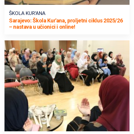
ŠKOLA KUR'ANA
Sarajevo: Škola Kur'ana, proljetni ciklus 2025/26
– nastava u učionici i online!