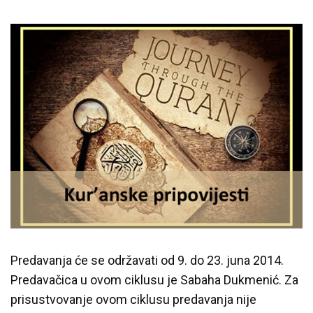
Predavanja i tribine
Inspirativne priče i intervjui
Predavanja će se održavati od 9. do 23. juna 2014.
Predavačica u ovom ciklusu je Sabaha Dukmenić. Za
prisustvovanje ovom ciklusu predavanja nije