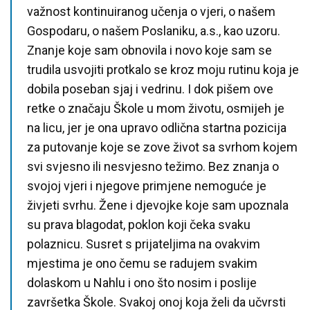
važnost kontinuiranog učenja o vjeri, o našem
Gospodaru, o našem Poslaniku, a.s., kao uzoru.
Znanje koje sam obnovila i novo koje sam se
trudila usvojiti protkalo se kroz moju rutinu koja je
dobila poseban sjaj i vedrinu. I dok pišem ove
retke o značaju Škole u mom životu, osmijeh je
na licu, jer je ona upravo odlična startna pozicija
za putovanje koje se zove život sa svrhom kojem
svi svjesno ili nesvjesno težimo. Bez znanja o
svojoj vjeri i njegove primjene nemoguće je
živjeti svrhu. Žene i djevojke koje sam upoznala
su prava blagodat, poklon koji čeka svaku
polaznicu. Susret s prijateljima na ovakvim
mjestima je ono čemu se radujem svakim
dolaskom u Nahlu i ono što nosim i poslije
završetka Škole. Svakoj onoj koja želi da učvrsti