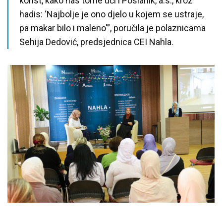
korist, kako nas tome uči i Poslanik, a.s., kroz
hadis: ‘Najbolje je ono djelo u kojem se ustraje,
pa makar bilo i maleno'”, poručila je polaznicama
Sehija Dedović, predsjednica CEI Nahla.