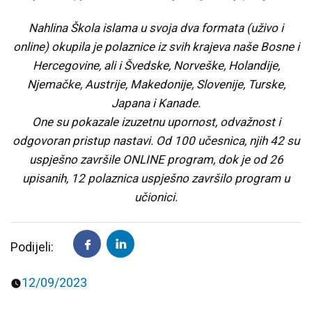
Nahlina Škola islama u svoja dva formata (uživo i
Predavanja i tribine
Inspirativne priče i intervjui
online) okupila je polaznice iz svih krajeva naše Bosne i
Hercegovine, ali i Švedske, Norveške, Holandije,
Njemačke, Austrije, Makedonije, Slovenije, Turske,
Japana i Kanade.
One su pokazale izuzetnu upornost, odvažnost i
odgovoran pristup nastavi. Od 100 učesnica, njih 42 su
uspješno završile ONLINE program, dok je od 26
upisanih, 12 polaznica uspješno završilo program u
učionici.
Podijeli:
12/09/2023