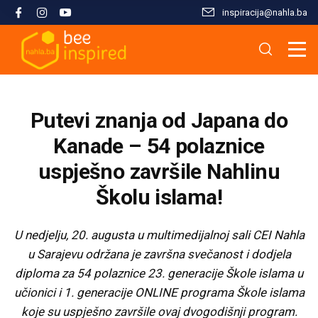
inspiracija@nahla.bа
Misija i filozofija
Škola islama
Osnove islama
Nahla kao inspiracija
Analize i studije
Uređivački tim
Škola Kur'ana
Kur'anska inspiracija
Aktuelnosti i događaji
Publikacije
Putevi znanja od Japana do
Konsultanti/ice
Hifz Kur'ana
Stopama Poslanika
Sloboda vjere
Radni materijali
Kanade – 54 polaznice
uspješno završile Nahlinu
Kontaktirajte nas
Arapski jezik kroz Kur'an
Žena i islam
Multimedija
Školu islama!
Tematski moduli
Islam i savremeni izazovi
U nedjelju, 20. augusta u multimedijalnoj sali CEI Nahla
u Sarajevu održana je završna svečanost i dodjela
Seminari i radionice
Porodični život u islamu
diploma za 54 polaznice 23. generacije Škole islama u
učionici i 1. generacije ONLINE programa Škole islama
Kursevi
Islamska kultura i civilizacija
koje su uspješno završile ovaj dvogodišnji program.