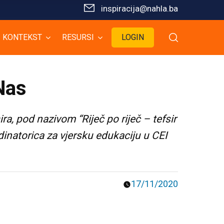
inspiracija@nahla.bа
KONTEKST
RESURSI
LOGIN
 Nas
ra, pod nazivom “Riječ po riječ – tefsir
rdinatorica za vjersku edukaciju u CEI
17/11/2020