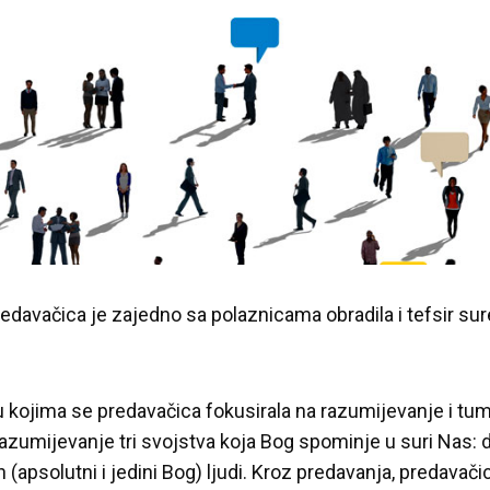
edavačica je zajedno sa polaznicama obradila i tefsir su
u kojima se predavačica fokusirala na razumijevanje i tu
azumijevanje tri svojstva koja Bog spominje u suri Nas: 
ah (apsolutni i jedini Bog) ljudi. Kroz predavanja, predavači