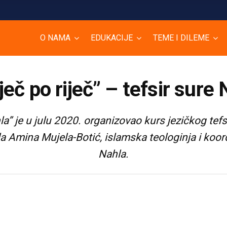
O NAMA
EDUKACIJE
TEME I DILEME
ječ po riječ” – tefsir sure
la” je u julu 2020. organizovao kurs jezičkog tefsi
ila Amina Mujela-Botić, islamska teologinja i koo
Nahla.