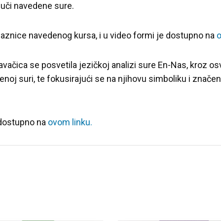
k uči navedene sure.
laznice navedenog kursa, i u video formi je dostupno na
o
ačica se posvetila jezičkoj analizi sure En-Nas, kroz os
denoj suri, te fokusirajući se na njihovu simboliku i znače
 dostupno na
ovom linku.