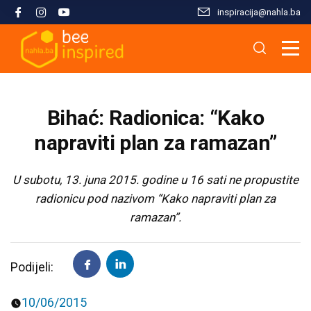
inspiracija@nahla.bа
Misija i filozofija
Škola islama
Osnove islama
Nahla kao inspiracija
Analize i studije
Uređivački tim
Škola Kur'ana
Kur'anska inspiracija
Aktuelnosti i događaji
Publikacije
Bihać: Radionica: “Kako
Konsultanti/ice
Hifz Kur'ana
Stopama Poslanika
Sloboda vjere
Radni materijali
napraviti plan za ramazan”
Kontaktirajte nas
Arapski jezik kroz Kur'an
Žena i islam
Multimedija
U subotu, 13. juna 2015. godine u 16 sati ne propustite
radionicu pod nazivom “Kako napraviti plan za
ramazan”.
Tematski moduli
Islam i savremeni izazovi
Seminari i radionice
Porodični život u islamu
Podijeli:
Kursevi
Islamska kultura i civilizacija
10/06/2015