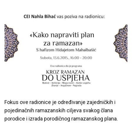
Predavanja i tribine
Inspirativne priče i intervjui
Fokus ove radionice je određivanje zajedničkih i
pojedinačnih ramazanskih ciljeva svakog člana
porodice i izrada porodičnog ramazanskog plana.