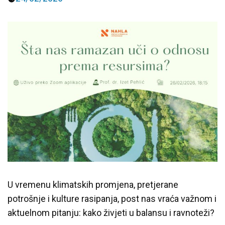
Predavanja i tribine
Inspirativne priče i intervjui
U vremenu klimatskih promjena, pretjerane
potrošnje i kulture rasipanja, post nas vraća važnom i
aktuelnom pitanju: kako živjeti u balansu i ravnoteži?