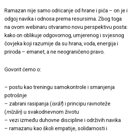
Ramazan nije samo odricanje od hrane i pića – on je i
odgoj navika i odnosa prema resursima. Zbog toga
na ovom webinaru otvaramo novu perspektivu posta:
kako on oblikuje odgovornog, umjerenog i svjesnog
čovjeka koji razumije da su hrana, voda, energija i
priroda – emanet, a ne neograničeno pravo.
Govorit ćemo o:
– postu kao treningu samokontrole i smanjenja
potrošnje
– zabrani rasipanja (
isrāf
) i principu ravnoteže
(
mīzān
) u svakodnevnom životu
– vezi između duhovne discipline i održivih navika
– ramazanu kao školi empatije, solidarnosti i