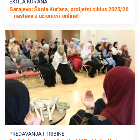
ŠKOLA KUR'ANA
Sarajevo: Škola Kur'ana, proljetni ciklus 2025/26
– nastava u učionici i online!
PREDAVANJA I TRIBINE