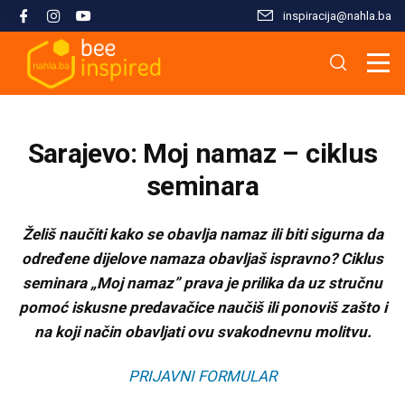
inspiracija@nahla.bа
Misija i filozofija
Škola islama
Osnove islama
Nahla kao inspiracija
Analize i studije
Uređivački tim
Škola Kur'ana
Kur'anska inspiracija
Aktuelnosti i događaji
Publikacije
Sarajevo: Moj namaz – ciklus
Konsultanti/ice
Hifz Kur'ana
Stopama Poslanika
Sloboda vjere
Radni materijali
seminara
Kontaktirajte nas
Arapski jezik kroz Kur'an
Žena i islam
Multimedija
Želiš naučiti kako se obavlja namaz ili biti sigurna da
određene dijelove namaza obavljaš ispravno? Ciklus
seminara „Moj namaz” prava je prilika da uz stručnu
Tematski moduli
Islam i savremeni izazovi
pomoć iskusne predavačice naučiš ili ponoviš zašto i
na koji način obavljati ovu svakodnevnu molitvu.
Seminari i radionice
Porodični život u islamu
PRIJAVNI FORMULAR
Kursevi
Islamska kultura i civilizacija