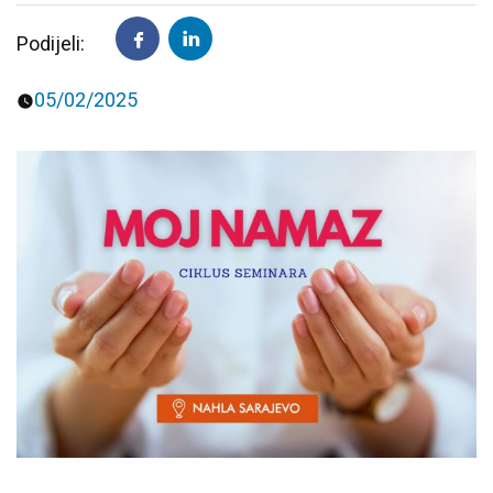
Podijeli:
Predavanja i tribine
Inspirativne priče i intervjui
05/02/2025