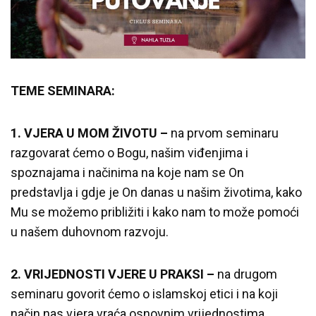
TEME SEMINARA:
1. VJERA U MOM ŽIVOTU –
na prvom seminaru
razgovarat ćemo o Bogu, našim viđenjima i
spoznajama i načinima na koje nam se On
predstavlja i gdje je On danas u našim životima, kako
Mu se možemo približiti i kako nam to može pomoći
u našem duhovnom razvoju.
2. VRIJEDNOSTI VJERE U PRAKSI –
na drugom
seminaru govorit ćemo o islamskoj etici i na koji
način nas vjera vraća osnovnim vrijednostima,