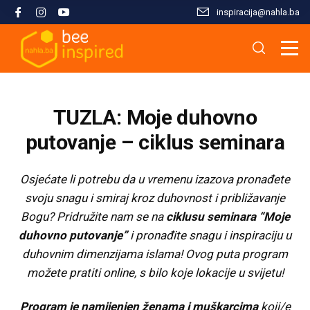
inspiracija@nahla.bа
Misija i filozofija
Škola islama
Osnove islama
Nahla kao inspiracija
Analize i studije
Uređivački tim
Škola Kur'ana
Kur'anska inspiracija
Aktuelnosti i događaji
Publikacije
TUZLA: Moje duhovno
Konsultanti/ice
Hifz Kur'ana
Stopama Poslanika
Sloboda vjere
Radni materijali
putovanje – ciklus seminara
Kontaktirajte nas
Arapski jezik kroz Kur'an
Žena i islam
Multimedija
Osjećate li potrebu da u vremenu izazova pronađete
svoju snagu i smiraj kroz duhovnost i približavanje
Bogu? Pridružite nam se na
ciklusu seminara “Moje
Tematski moduli
Islam i savremeni izazovi
duhovno putovanje”
i pronađite snagu i inspiraciju u
duhovnim dimenzijama islama! Ovog puta program
Seminari i radionice
Porodični život u islamu
možete pratiti online, s bilo koje lokacije u svijetu!
Kursevi
Islamska kultura i civilizacija
Program je namijenjen ženama i muškarcima
koji/e