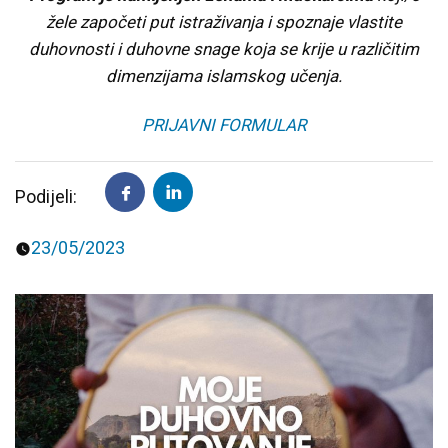
žele započeti put istraživanja i spoznaje vlastite
Predavanja i tribine
Inspirativne priče i intervjui
duhovnosti i duhovne snage koja se krije u različitim
dimenzijama islamskog učenja.
PRIJAVNI FORMULAR
Podijeli:
23/05/2023