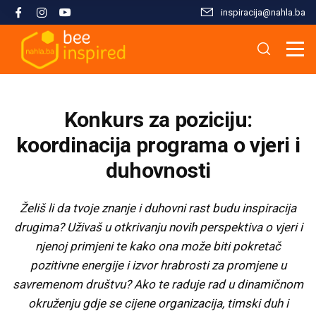
inspiracija@nahla.bа
Misija i filozofija
Škola islama
Osnove islama
Nahla kao inspiracija
Analize i studije
Uređivački tim
Škola Kur'ana
Kur'anska inspiracija
Aktuelnosti i događaji
Publikacije
Konkurs za poziciju:
Konsultanti/ice
Hifz Kur'ana
Stopama Poslanika
Sloboda vjere
Radni materijali
koordinacija programa o vjeri i
duhovnosti
Kontaktirajte nas
Arapski jezik kroz Kur'an
Žena i islam
Multimedija
Želiš li da tvoje znanje i duhovni rast budu inspiracija
Tematski moduli
Islam i savremeni izazovi
drugima? Uživaš u otkrivanju novih perspektiva o vjeri i
njenoj primjeni te kako ona može biti pokretač
Seminari i radionice
Porodični život u islamu
pozitivne energije i izvor hrabrosti za promjene u
savremenom društvu? Ako te raduje rad u dinamičnom
okruženju gdje se cijene organizacija, timski duh i
Kursevi
Islamska kultura i civilizacija