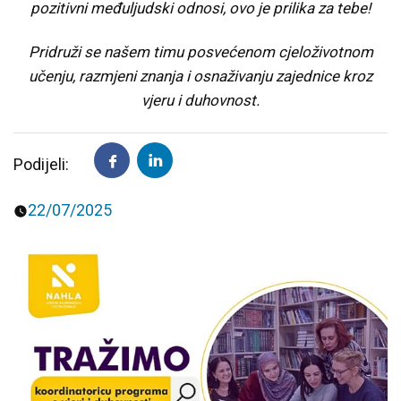
pozitivni međuljudski odnosi, ovo je prilika za tebe!
Predavanja i tribine
Inspirativne priče i intervjui
Pridruži se našem timu posvećenom cjeloživotnom
učenju, razmjeni znanja i osnaživanju zajednice kroz
vjeru i duhovnost.
Podijeli:
22/07/2025