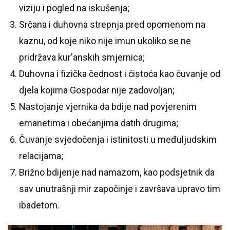
viziju i pogled na iskušenja;
Srčana i duhovna strepnja pred opomenom na
kaznu, od koje niko nije imun ukoliko se ne
pridržava kur'anskih smjernica;
Duhovna i fizička čednost i čistoća kao čuvanje od
djela kojima Gospodar nije zadovoljan;
Nastojanje vjernika da bdije nad povjerenim
emanetima i obećanjima datih drugima;
Čuvanje svjedočenja i istinitosti u međuljudskim
relacijama;
Brižno bdijenje nad namazom, kao podsjetnik da
sav unutrašnji mir započinje i završava upravo tim
ibadetom.