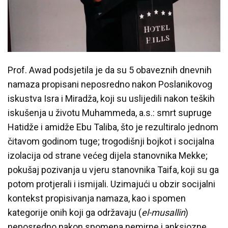
Prof. Awad podsjetila je da su 5 obaveznih dnevnih
namaza propisani neposredno nakon Poslanikovog
iskustva Isra i Miradža, koji su uslijedili nakon teških
iskušenja u životu Muhammeda, a.s.: smrt supruge
Hatidže i amidže Ebu Taliba, što je rezultiralo jednom
čitavom godinom tuge; trogodišnji bojkot i socijalna
izolacija od strane većeg dijela stanovnika Mekke;
pokušaj pozivanja u vjeru stanovnika Taifa, koji su ga
potom protjerali i ismijali. Uzimajući u obzir socijalni
kontekst propisivanja namaza, kao i spomen
kategorije onih koji ga održavaju (
el-musallin
)
neposredno nakon spomena nemirne i anksiozne