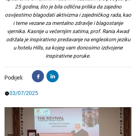
25 godina, što je bila odlična prilika da zajedno
Predavanja i tribine
Inspirativne priče i intervjui
osvijestimo blagodati aktivizma i zajedničkog rada, kao
i teme vezane za mentalno zdravlje i blagostanje
vjernika. Kasnije u večernjim satima, prof. Rania Awad
održala je inspirativno predavanje na engleskom jeziku
u hotelu Hills, sa kojeg vam donosimo izdvojene
inspirativne poruke.
Podijeli:
03/07/2025