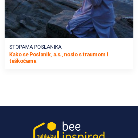
STOPAMA POSLANIKA
Kako se Poslanik, a.s., nosio s traumom i
teškoćama