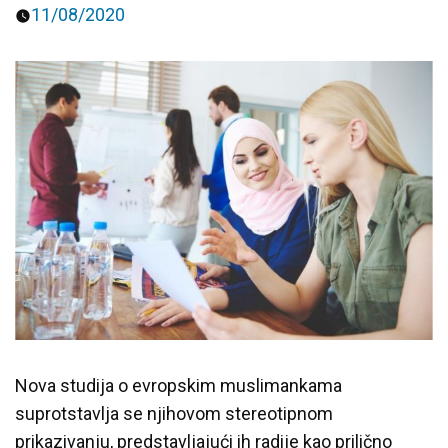
11/08/2020
Predavanja i tribine
Inspirativne priče i intervjui
Nova studija o evropskim muslimankama
suprotstavlja se njihovom stereotipnom
prikazivanju, predstavljajući ih radije kao prilično