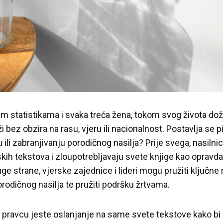
im statistikama i svaka treća žena, tokom svog života doži
 bez obzira na rasu, vjeru ili nacionalnost. Postavlja se p
i zabranjivanju porodičnog nasilja? Prije svega, nasilnic
skih tekstova i zloupotrebljavaju svete knjige kao opravda
ge strane, vjerske zajednice i lideri mogu pružiti ključne
orodičnog nasilja te pružiti podršku žrtvama.
om pravcu jeste oslanjanje na same svete tekstove kako bi