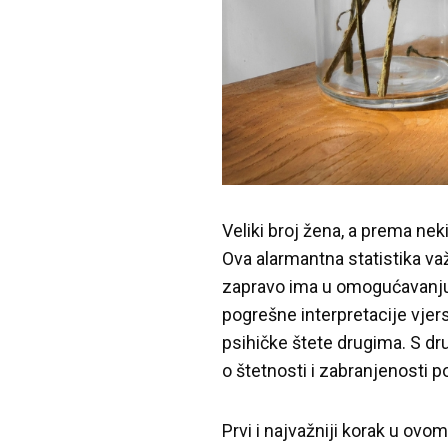
Veliki broj žena, a prema nek
Ova alarmantna statistika važi
zapravo ima u omogućavanju il
pogrešne interpretacije vjer
psihičke štete drugima. S dru
o štetnosti i zabranjenosti p
Prvi i najvažniji korak u ov