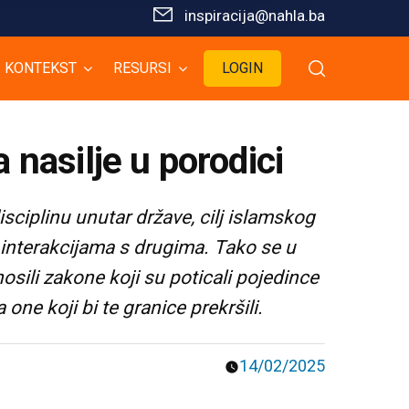
inspiracija@nahla.bа
KONTEKST
RESURSI
LOGIN
 nasilje u porodici
isciplinu unutar države, cilj islamskog
 interakcijama s drugima. Tako se u
sili zakone koji su poticali pojedince
one koji bi te granice prekršili.
14/02/2025