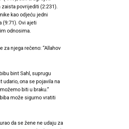
aista povrijediti (2:231).
nike kao odjeću jedni
(9:71). Ovi ajeti
čnim odnosima.
 je za njega rečeno: “Allahov
bibu bint Sahl, suprugu
t udario, ona se pojavila na
e možemo biti u braku.”
biba može sigurno vratiti
urao da se žene ne udaju za