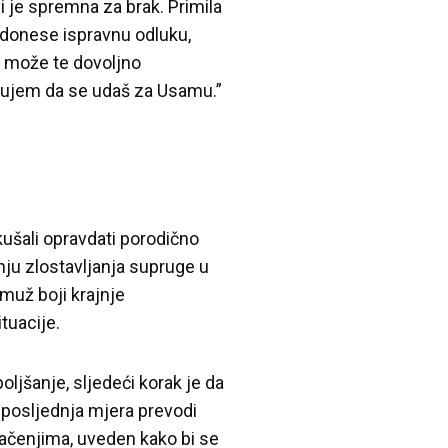
i je spremna za brak. Primila
 donese ispravnu odluku,
e može te dovoljno
jetujem da se udaš za Usamu.”
ušali opravdati porodično
nju zlostavljanja supruge u
muž boji krajnje
tuacije.
oljšanje, sljedeći korak je da
e posljednja mjera prevodi
mačenjima, uveden kako bi se