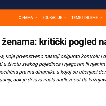
O NAMA
EDUKACIJE
TEME I DILEME
d ženama: kritički pogled na
, koje prvenstveno nastoji osigurati kontrolu i d
i u životu svakog pojedinca i njegovim ili njenim
ifična pravna dinamika u kojoj su učenjaci dono
uaciji, dok je država imala nadležnost da kažnjava 