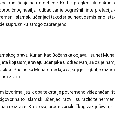
vog ponašanja neutemeljene. Kratak pregled islamskog pr
porodičnog nasilja i odbacivanje pogrešnih interpretacija 
remeni islamski učenjaci također su nedvosmisleno istakl
rede supružniku strogo zabranjeno.
lamskog prava: Kur’an, kao Božanska objava, i sunet Muha
h ajeta koji usmjeravaju učenjake u određivanju Božije nam
raksu Poslanika Muhammeda, a.s., koji je najbolje razumio
nom životu.
 izvorima, jezik oba teksta je povremeno višeznačan, št
 odgovor na to, islamski učenjaci razvili su različite herm
načne izraze. Kroz ovaj proces analitičkog zaključivanja,