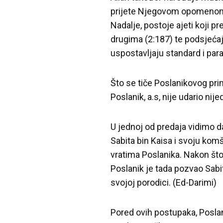
prijete Njegovom opomenom on
Nadalje, postoje ajeti koji 
drugima (2:187) te podsjećaju
uspostavljaju standard i pa
Što se tiče Poslanikovog primj
Poslanik, a.s, nije udario ni
U jednoj od predaja vidimo d
Sabita bin Kaisa i svoju komš
vratima Poslanika. Nakon što m
Poslanik je tada pozvao Sabit
svojoj porodici. (Ed-Darimi)
Pored ovih postupaka, Posla