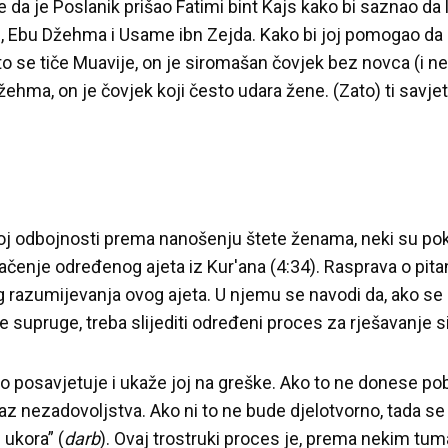
da je Poslanik prišao Fatimi bint Kajs kako bi saznao da l
, Ebu Džehma i Usame ibn Zejda. Kako bi joj pomogao da
Što se tiče Muavije, on je siromašan čovjek bez novca (i n
Džehma, on je čovjek koji često udara žene. (Zato) ti sav
j odbojnosti prema nanošenju štete ženama, neki su pok
mačenje određenog ajeta iz Kur'ana (4:34). Rasprava o pita
g razumijevanja ovog ajeta. U njemu se navodi da, ako se 
e supruge, treba slijediti određeni proces za rješavanje si
no posavjetuje i ukaže joj na greške. Ako to ne donese pob
zraz nezadovoljstva. Ako ni to ne bude djelotvorno, tada s
 ukora” (
darb
). Ovaj trostruki proces je, prema nekim tu