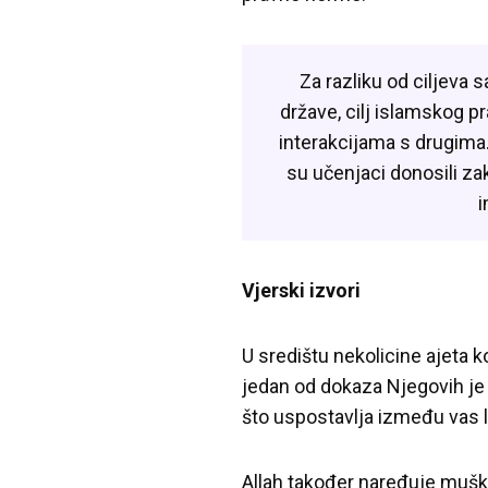
Za razliku od ciljeva 
države, cilj islamskog p
interakcijama s drugima
su učenjaci donosili zak
i
Vjerski izvori
U središtu nekolicine ajeta k
jedan od dokaza Njegovih je 
što uspostavlja između vas lju
Allah također naređuje muška