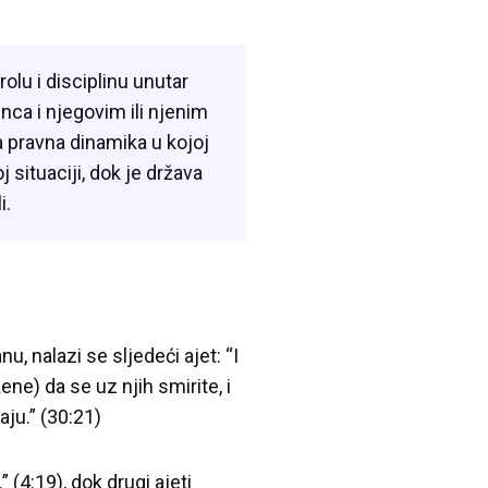
olu i disciplinu unutar
nca i njegovim ili njenim
 pravna dinamika u kojoj
 situaciji, dok je država
i.
, nalazi se sljedeći ajet: “I
ne) da se uz njih smirite, i
aju.” (30:21)
(4:19), dok drugi ajeti