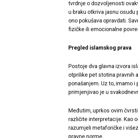
tvrdnje o dozvoljenosti ovak
u braku otkriva jasnu osudu 
ono pokušava opravdati. Sav
fizičke ili emocionalne pov
Pregled islamskog prava
Postoje dva glavna izvora is
otprilike pet stotina pravni
ponašanjem. Uz to, imamo i p
primjenjivao je u svakodnev
Međutim, uprkos ovim čvrstim
različite interpretacije. Kao
razumjeli metaforičke i višez
pravne norme.