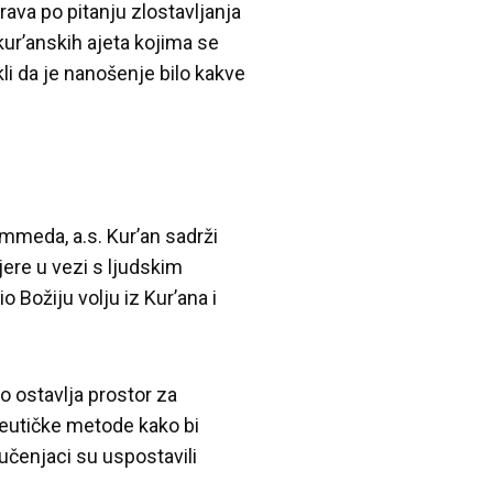
ava po pitanju zlostavljanja
kur’anskih ajeta kojima se
i da je nanošenje bilo kakve
mmeda, a.s. Kur’an sadrži
jere u vezi s ljudskim
 Božiju volju iz Kur’ana i
o ostavlja prostor za
eneutičke metode kako bi
 učenjaci su uspostavili