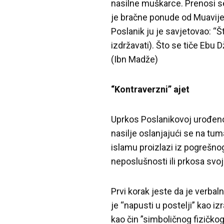
nasilne muškarce. Prenosi se 
je bračne ponude od Muavije
Poslanik ju je savjetovao: “
izdržavati). Što se tiče Ebu 
(Ibn Madže)
“Kontraverzni” ajet
Uprkos Poslanikovoj urođeno
nasilje oslanjajući se na tu
islamu proizlazi iz pogrešno
neposlušnosti ili prkosa svoj
Prvi korak jeste da je verbal
je “napusti u postelji” kao i
kao čin ”simboličnog fizičkog