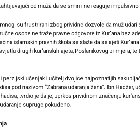
 zahtijevajući od muža da se smiri i ne reaguje impulsivn
, mnogi su frustrirani zbog prividne dozvole da muž udari
tručne osobe ne traže pravne odgovore iz Kur'ana bez ad
 većina islamskih pravnih škola se slaže da se ajeti Kur'a
jetlu drugih kur'anskih ajeta, Poslanikovog primjera, te 
i perzijski učenjak i učitelj dvojice najpoznatijih sakuplja
hadisa pod nazivom “Zabrana udaranja žena”. Ibn Hadžer, 
 hadisa, tvrdio je da je, uprkos prividnom značenju kur'an
e udaranje supruge pokuđeno.
nja