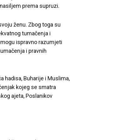
o nasiljem prema supruzi.
 svoju ženu. Zbog toga su
ekvatnog tumačenja i
na mogu ispravno razumjeti
tumačenja i pravnih
ča hadisa, Buharije i Muslima,
učenjak kojeg se smatra
skog ajeta, Poslanikov