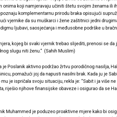
ima koji namjeravaju učiniti štetu svojim ženama ili ih z
prepoznaju komplementarnu prirodu braka opisujući supruž
ći vjernike da su muškarci i žene zaštitnici jedni drugima 
radigmu ljubavi, saosjećanja i međusobne podrške u bra
era, kojeg bi svaki vjernik trebao slijediti, prenosi se da
jednog slugu niti ženu.” (Sahih Muslim)
a je Poslanik aktivno podržao žrtvu porodičnog nasilja, Ha
inicu, pomažući joj da napusti nasilni brak. Kada ju je Sabi
u je ispričala svoju situaciju, rekla je: “Sabit i ja više n
a, riješio njihove finansijske obaveze i osigurao da se Ha
nik Muhammed je poduzeo proaktivne mjere kako bi osig