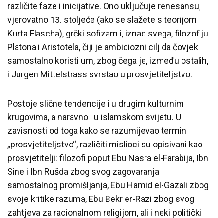
različite faze i inicijative. Ono uključuje renesansu,
vjerovatno 13. stoljeće (ako se slažete s teorijom
Kurta Flascha), grčki sofizam i, iznad svega, filozofiju
Platona i Aristotela, čiji je ambiciozni cilj da čovjek
samostalno koristi um, zbog čega je, između ostalih,
i Jurgen Mittelstrass svrstao u prosvjetiteljstvo.
Postoje slične tendencije i u drugim kulturnim
krugovima, a naravno i u islamskom svijetu. U
zavisnosti od toga kako se razumijevao termin
„prosvjetiteljstvo“, različiti mislioci su opisivani kao
prosvjetitelji: filozofi poput Ebu Nasra el-Farabija, Ibn
Sine i Ibn Rušda zbog svog zagovaranja
samostalnog promišljanja, Ebu Hamid el-Gazali zbog
svoje kritike razuma, Ebu Bekr er-Razi zbog svog
zahtjeva za racionalnom religijom, ali i neki politički