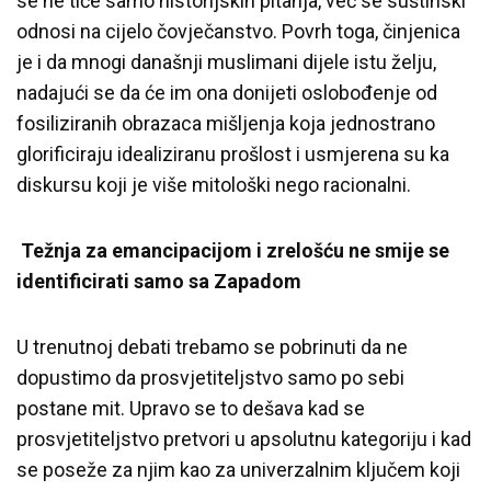
se ne tiče samo historijskih pitanja, već se suštinski
odnosi na cijelo čovječanstvo. Povrh toga, činjenica
je i da mnogi današnji muslimani dijele istu želju,
nadajući se da će im ona donijeti oslobođenje od
fosiliziranih obrazaca mišljenja koja jednostrano
glorificiraju idealiziranu prošlost i usmjerena su ka
diskursu koji je više mitološki nego racionalni.
Težnja za emancipacijom i zrelošću ne smije se
identificirati samo sa Zapadom
U trenutnoj debati trebamo se pobrinuti da ne
dopustimo da prosvjetiteljstvo samo po sebi
postane mit. Upravo se to dešava kad se
prosvjetiteljstvo pretvori u apsolutnu kategoriju i kad
se poseže za njim kao za univerzalnim ključem koji