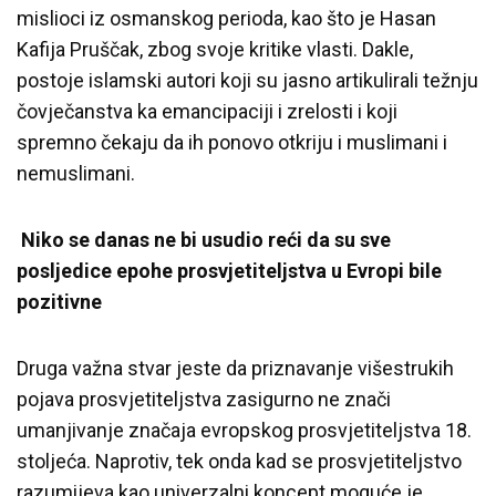
mislioci iz osmanskog perioda, kao što je Hasan
Kafija Pruščak, zbog svoje kritike vlasti. Dakle,
postoje islamski autori koji su jasno artikulirali težnju
čovječanstva ka emancipaciji i zrelosti i koji
spremno čekaju da ih ponovo otkriju i muslimani i
nemuslimani.
Niko se danas ne bi usudio reći da su sve
posljedice epohe prosvjetiteljstva u Evropi bile
pozitivne
Druga važna stvar jeste da priznavanje višestrukih
pojava prosvjetiteljstva zasigurno ne znači
umanjivanje značaja evropskog prosvjetiteljstva 18.
stoljeća. Naprotiv, tek onda kad se prosvjetiteljstvo
razumijeva kao univerzalni koncept moguće je