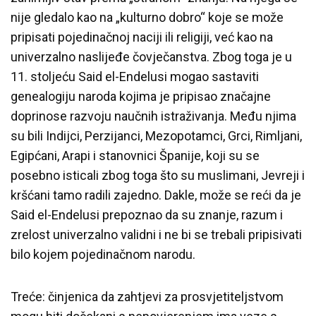
nije gledalo kao na „kulturno dobro“ koje se može
pripisati pojedinačnoj naciji ili religiji, već kao na
univerzalno naslijeđe čovječanstva. Zbog toga je u
11. stoljeću Said el-Endelusi mogao sastaviti
genealogiju naroda kojima je pripisao značajne
doprinose razvoju naučnih istraživanja. Među njima
su bili Indijci, Perzijanci, Mezopotamci, Grci, Rimljani,
Egipćani, Arapi i stanovnici Španije, koji su se
posebno isticali zbog toga što su muslimani, Jevreji i
kršćani tamo radili zajedno. Dakle, može se reći da je
Said el-Endelusi prepoznao da su znanje, razum i
zrelost univerzalno validni i ne bi se trebali pripisivati
bilo kojem pojedinačnom narodu.
Treće: činjenica da zahtjevi za prosvjetiteljstvom