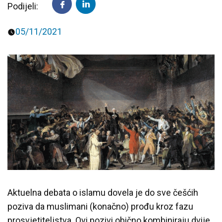
Podijeli:
Predavanja i tribine
Inspirativne priče i intervjui
05/11/2021
Aktuelna debata o islamu dovela je do sve češćih
poziva da muslimani (konačno) prođu kroz fazu
prosvjetiteljstva. Ovi pozivi obično kombiniraju dvije