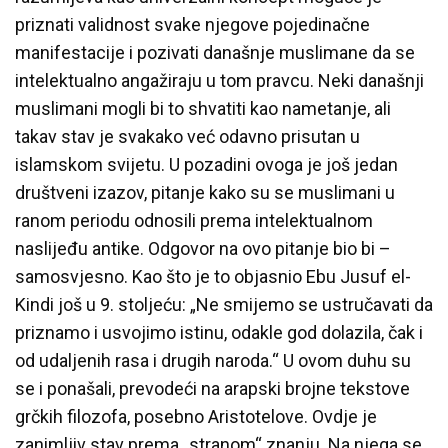
priznati validnost svake njegove pojedinačne
manifestacije i pozivati današnje muslimane da se
intelektualno angažiraju u tom pravcu. Neki današnji
muslimani mogli bi to shvatiti kao nametanje, ali
takav stav je svakako već odavno prisutan u
islamskom svijetu. U pozadini ovoga je još jedan
društveni izazov, pitanje kako su se muslimani u
ranom periodu odnosili prema intelektualnom
naslijeđu antike. Odgovor na ovo pitanje bio bi –
samosvjesno. Kao što je to objasnio Ebu Jusuf el-
Kindi još u 9. stoljeću: „Ne smijemo se ustručavati da
priznamo i usvojimo istinu, odakle god dolazila, čak i
od udaljenih rasa i drugih naroda.“ U ovom duhu su
se i ponašali, prevodeći na arapski brojne tekstove
grčkih filozofa, posebno Aristotelove. Ovdje je
zanimljiv stav prema „stranom“ znanju. Na njega se