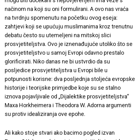
mogu biti dočekani s nepovjerenjem ima veze s
načinom na koji su oni formulirani. A ovo nas vraća
na tvrdnju spomenutu na početku ovog eseja:
zahtjevi koji se upućuju muslimanima kroz trenutnu
debatu često su utemeljeni na mitskoj slici
prosvjetiteljstva. Ovo je iznenađujuće utoliko što se
prosvjetiteljstvo u samoj Evropi odavno prestalo
glorificirati. Niko danas ne bi ustvrdio da su
posljedice prosvjetiteljstva u Evropi bile u
potpunosti korisne: dva posljednja stoljeća evropske
historije i teorijske primjedbe koje su se stalno
iznova pojavljivale od „Dijalektike prosvjetiteljstva“
Maxa Horkheimera i Theodora W. Adorna argumenti
su protiv idealiziranja ove epohe.
Ali kako stoje stvari ako bacimo pogled izvan