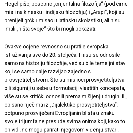
Hegel piše, posebno „orijentalna filozofija“ (pod čime
misli na kinesku i indijsku filozofiju) i „Arapi“, koji su
prenijeli grčku misao u latinsku skolastiku, ali nisu
imali „ništa svoje“ što bi mogli pokazati.
Ovakve ocjene revnosno su pratile evropska
istraživanja sve do 20. stoljeća. I nisu se odnosile
samo na historiju filozofije, već su bile temeljni stav
koji se samo dalje razvijao zajedno s
prosvjetiteljstvom. Što su mislioci prosvjetiteljstva
bili sigurniji u sebe u formulaciji vlastitih koncepata,
više su se kritički odnosili prema mišljenju drugih. Ili,
opisano riječima iz „Dijalektike prosvjetiteljstva“:
potpuno prosvijećeni Evropljanin blista u znaku
svoje trijumfalne presude svima onima koji, kako to
on vidi, ne mogu parirati njegovom viđenju stvari.