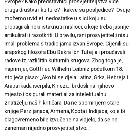
Evrope? Kako predstavnici prosvjetiteljstva vide
druga društva i kulture? I kakve su posljedice? Ovdje
možemo uvidjeti nedostatke u slici koju su
propagirali neki istaknuti mislioci, a koje treba jasnije
artikulirati i razotkriti. U pravilu, rani prosvjetitelji nisu
imali problema s tradicijama izvan Evrope. Cijenili su
arapskog filozofa Ebu Bekra Ibn Tufejla i proučavali
radove iz različitih kulturnih krugova. Zbog toga je,
naprimjer, Gottfried Wilhelm Leibniz početkom 18.
stoljeća pisao: „Ako bi se djela Latina, Grka, Hebreja i
Arapa ikada iscrpila, Kinezi… bi došli na njihovo
mjesto i osigurali materijal za intelektualnu
znatiželju naših kritičara. Da ne spominjem stare
knjige Perzijanaca, Armena, Kopta i Indijaca, koje bi
blagovremeno bile izvučene na vidjelo, da se ne
zanemari nijedno prosvjetiteljstvo…“