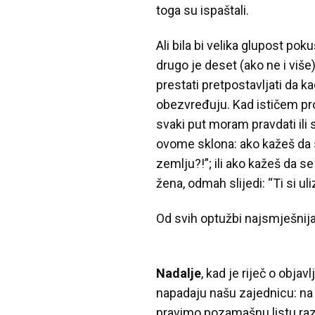
toga su ispaštali.
Ali bila bi velika glupost pok
drugo je deset (ako ne i više
prestati pretpostavljati da k
obezvređuju. Kad ističem pro
svaki put moram pravdati il
ovome sklona: ako kažeš da 
zemlju?!”; ili ako kažeš da se
žena, odmah slijedi: “Ti si u
Od svih optužbi najsmješnija 
Nadalje
, kad je riječ o obja
napadaju našu zajednicu: na t
pravimo pozamašnu listu raz