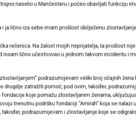
trajno naselio u Mančesteru i počeo obavljati funkciju i
 i ja lično iza sebe imam prošlost obilježenu zlostavljanj
tička rečenica. Na žalost mojih neprijatelja, ta prošlost ni
kad nisam lično učestvovao u jednom takvom incidentu i moli
lostavljanjem” podrazumijevam veliki broj očajnih žena ko
ale drugdje zatražiti pomoć; pod ovim, također, podrazu
e fondacije koje pomažu zlostavljanim ženama, uključujuć
voju trenutnu podršku fondaciji “Amirah” koja se nalazi
, također, podrazumijevam i zlostavljanje koje se odigralo