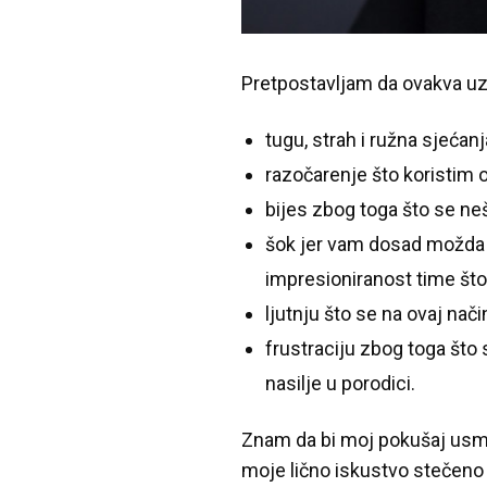
Pretpostavljam da ovakva uzn
tugu, strah i ružna sjećanj
razočarenje što koristim o
bijes zbog toga što se n
šok jer vam dosad možda 
impresioniranost time što
ljutnju što se na ovaj na
frustraciju zbog toga što
nasilje u porodici.
Znam da bi moj pokušaj usmje
moje lično iskustvo stečeno 