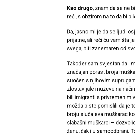
Kao drugo
, znam da se ne b
reći, s obzirom na to da bi 
Da, jasno mi je da se ljudi 
prijatne, ali reći ću vam šta 
svega, biti zanemaren od svoj
Također sam svjestan da i mu
značajan porast broja muškara
suočen s njihovim suprugama 
zlostavljale muževe na načine
bili imigranti s privremenim 
možda biste pomislili da je t
broju slučajeva muškarac koji 
slabašni muškarci – dozvolio 
ženu, čak i u samoodbrani. To 