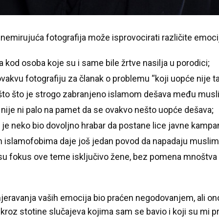
emirujuća fotografija može isprovocirati različite emocij
a kod osoba koje su i same bile žrtve nasilja u porodici;
vakvu fotografiju za članak o problemu “koji uopće nije t
ešto što je strogo zabranjeno islamom dešava među mus
nije ni palo na pamet da se ovakvo nešto uopće dešava;
 je neko bio dovoljno hrabar da postane lice javne kampan
čin islamofobima daje još jedan povod da napadaju musli
 su fokus ove teme isključivo žene, bez pomena mnoštva 
ravanja vaših emocija bio praćen negodovanjem, ali ono š
kroz stotine slučajeva kojima sam se bavio i koji su mi p