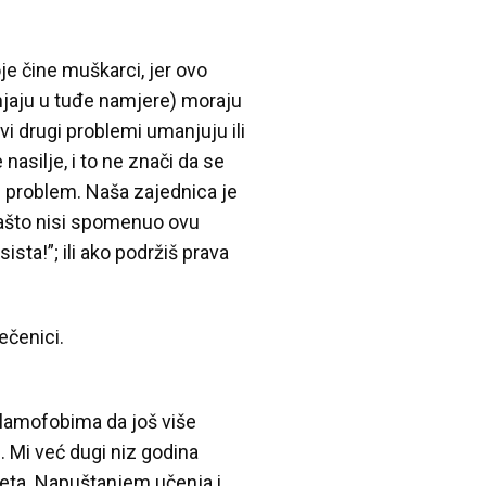
oje čine muškarci, jer ovo
mnjaju u tuđe namjere) moraju
vi drugi problemi umanjuju ili
asilje, i to ne znači da se
 problem. Naša zajednica je
zašto nisi spomenuo ovu
ista!”; ili ako podržiš prava
ečenici.
islamofobima da još više
. Mi već dugi niz godina
eta. Napuštanjem učenja i