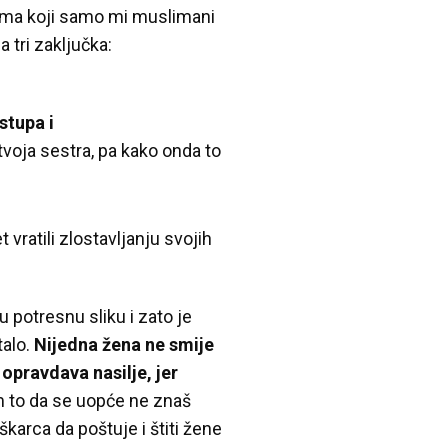
nima koji samo mi muslimani
 tri zaključka:
stupa i
 tvoja sestra, pa kako onda to
 vratili zlostavljanju svojih
 potresnu sliku i zato je
talo.
Nijedna žena ne smije
 opravdava nasilje, jer
m to da se uopće ne znaš
karca da poštuje i štiti žene