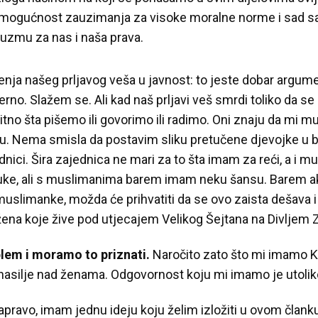
o mogućnost zauzimanja za visoke moralne norme i sad sa
uzmu za nas i naša prava.
enja našeg prljavog veša u javnost: to jeste dobar argum
terno. Slažem se. Ali kad naš prljavi veš smrdi toliko da s
bitno šta pišemo ili govorimo ili radimo. Oni znaju da mi 
aju. Nema smisla da postavim sliku pretučene djevojke u b
dnici. Šira zajednica ne mari za to šta imam za reći, a i
ke, ali s muslimanima barem imam neku šansu. Barem ako
limanke, možda će prihvatiti da se ovo zaista dešava i 
na koje žive pod utjecajem Velikog Šejtana na Divljem 
blem i moramo to priznati.
Naročito zato što mi imamo Kn
 nasilje nad ženama. Odgovornost koju mi imamo je utolik
avo, imam jednu ideju koju želim izložiti u ovom članku, 