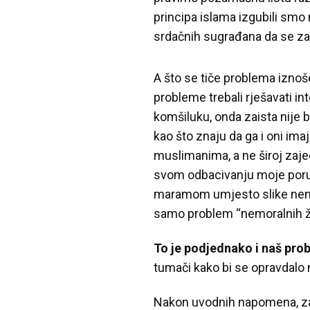
principa islama izgubili sm
srdačnih sugrađana da se za
A što se tiče problema iznoš
probleme trebali rješavati in
komšiluku, onda zaista nije 
kao što znaju da ga i oni im
muslimanima, a ne široj zaje
svom odbacivanju moje poru
maramom umjesto slike nemus
samo problem “nemoralnih že
To je podjednako i naš pro
tumači kako bi se opravdalo
Nakon uvodnih napomena, zapr