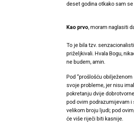
deset godina otkako sam se 
Kao prvo
, moram naglasiti da
To je bila tzv. senzacionalis
priželjkivali. Hvala Bogu, ni
ne budem, amin.
Pod “prošlošću obilježenom z
svoje probleme, jer nisu im
pokretanju dvije dobrotvorn
pod ovim podrazumijevam i s
velikom broju ljudi; pod ovim
će više riječi biti kasnije.