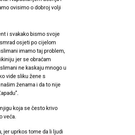
mo ovisimo o dobroj volji
ent i svakako bismo svoje
e smrad osjeti po cijelom
muslimani imamo taj problem,
ikiniju jer se obraćam
 muslimani ne kaskaju mnogo u
 vide sliku žene s
našim ženama i da to nije
Zapadu”.
jigu koja se često krivo
o veća.
jer uprkos tome da li ljudi