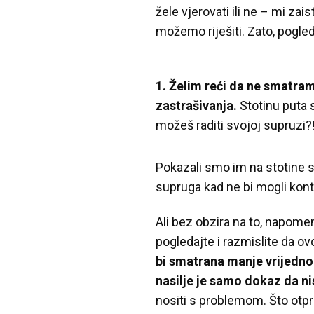
žele vjerovati ili ne – mi 
možemo riješiti. Zato, pogle
1. Želim reći da ne smatram
zastrašivanja.
Stotinu puta s
možeš raditi svojoj supruzi?
Pokazali smo im na stotine sni
supruga kad ne bi mogli kontro
Ali bez obzira na to, napome
pogledajte i razmislite da ovo
bi smatrana manje vrijedno
nasilje je samo dokaz da nis
nositi s problemom. Što otpri