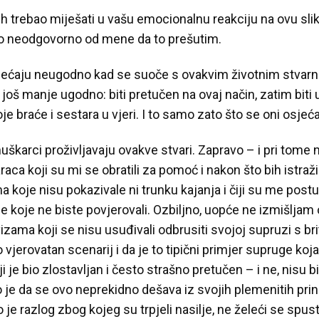
ih trebao miješati u vašu emocionalnu reakciju na ovu slik
bilo neodgovorno od mene da to prešutim.
osjećaju neugodno kad se suoče s ovakvim životnim stvar
je još manje ugodno: biti pretučen na ovaj način, zatim biti
e braće i sestara u vjeri. I to samo zato što se oni osje
škarci proživljavaju ovakve stvari. Zapravo – i pri tome
ca koji su mi se obratili za pomoć i nakon što bih istražio
koje nisu pokazivale ni trunku kajanja i čiji su me postup
 koje ne biste povjerovali. Ozbiljno, uopće ne izmišljam ov
vizama koji se nisu usuđivali odbrusiti svojoj supruzi s b
o vjerovatan scenarij i da je to tipični primjer supruge ko
je bio zlostavljan i često strašno pretučen – i ne, nisu bil
je da se ovo neprekidno dešava iz svojih plemenitih princ
je razlog zbog kojeg su trpjeli nasilje, ne želeći se spustit