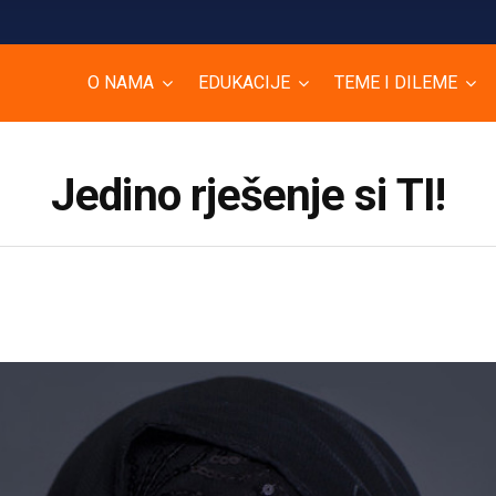
O NAMA
EDUKACIJE
TEME I DILEME
Jedino rješenje si TI!