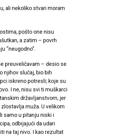
u, ali nekoliko stvari moram
nostima, pošto one nisu
 ušutkan, a zatim – povrh
ćaju “neugodno”.
 ne preuveličavam – desio se
 njihov slučaj, bio bih
ci iskreno potresli; koje su
o. I ne, nisu svi ti muškarci
ritanskim državljanstvom, jer
ja zlostavlja muža. U velikom
i samo u pitanju niski i
ipa, odbijajući da udari
i na taj nivo. I kao rezultat