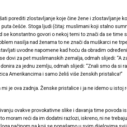
ušati porediti zlostavljanje koje čine žene i zlostavljanje k
) puta češće. Stoga ljudi (čitaj: muslimani koji stalno su
ad se konstantno govori o nekoj temi to znači da se time s
blem nasilja nad ženama to ne znači da muškarci ne trpe n
i stavljati uvodne napomene kad hoću da obradim određeni
se dovi za pet muslimanskih zemalja, odmah slijedi: “A 
 donira za jednu zemlju, odmah slijedi: “Znali smo da si ras
lizica Amerikancima i samo želiš više ženskih pristalica!”
mi je ova zadnja. Ženske pristalice i ja ne idemo u istoj r
vljivanju ovakve provokativne slike i davanja time povoda 
o moram reći da im dodatni razlozi, iskreno, ni ne trebaju
loga načinom na koji se ponašamo u svim dijelovima svij