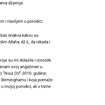
mama džamije.
em i nasiljem u porodici.
je baš onakva kakvu su
m Allaha, dž.š., da nikada i
je su mi dolazile i iznosile
mijevam svoj angažman u
i “Nour DV” 2010. godine;
 u Birminghamu i koja pomaže
 u mojoj porodici, ali o tome