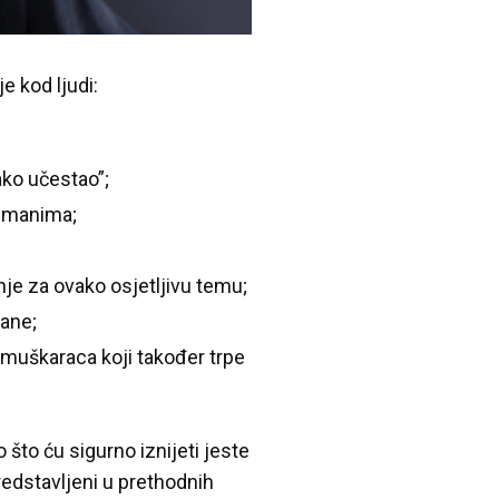
e kod ljudi:
ako učestao”;
limanima;
je za ovako osjetljivu temu;
mane;
muškaraca koji također trpe
to ću sigurno iznijeti jeste
redstavljeni u prethodnih