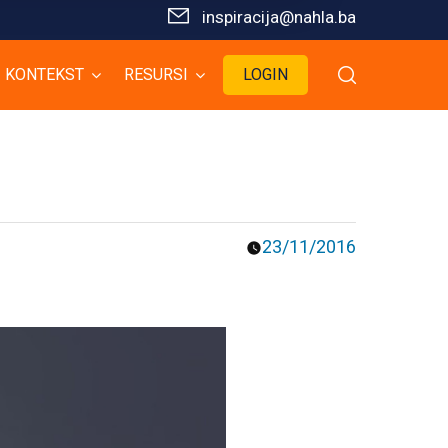
inspiracija@nahla.bа
KONTEKST
RESURSI
LOGIN
23/11/2016