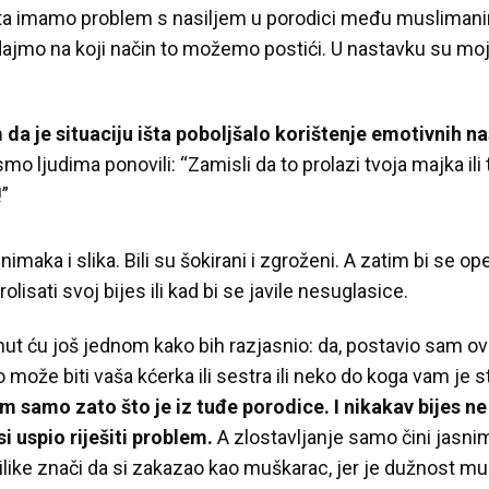
zaista imamo problem s nasiljem u porodici među muslima
dajmo na koji način to možemo postići. U nastavku su moja
 da je situaciju išta poboljšalo korištenje emotivnih na
mo ljudima ponovili: “Zamisli da to prolazi tvoja majka ili
!”
maka i slika. Bili su šokirani i zgroženi. A zatim bi se opet
lisati svoj bijes ili kad bi se javile nesuglasice.
nut ću još jednom kako bih razjasnio: da, postavio sam ovu
 može biti vaša kćerka ili sestra ili neko do koga vam je s
m samo zato što je iz tuđe porodice.
I nikakav bijes ne
i uspio riješiti problem.
A zlostavljanje samo čini jasni
like znači da si zakazao kao muškarac, jer je dužnost muš