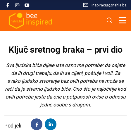
inspiracija@nahla.bа
Misija i filozofija
Škola islama
Osnove islama
Nahla kao inspiracija
Analize i studije
Uređivački tim
Škola Kur'ana
Kur'anska inspiracija
Aktuelnosti i događaji
Publikacije
Ključ sretnog braka – prvi dio
Konsultanti/ice
Hifz Kur'ana
Stopama Poslanika
Sloboda vjere
Radni materijali
Sva ljudska bića dijele iste osnovne potrebe: da osjete
da ih drugi trebaju, da ih se cijeni, poštuje i voli. Za
Kontaktirajte nas
Arapski jezik kroz Kur'an
Žena i islam
Multimedija
svako ljudsko stvorenje bez ovih potreba ne može se
reći da je stvarno ljudsko biće. Ono što je najočitije kod
Tematski moduli
Islam i savremeni izazovi
ovih potreba jeste da one u potpunosti ovise o odnosu
jedne osobe s drugom.
Seminari i radionice
Porodični život u islamu
Podijeli:
Kursevi
Islamska kultura i civilizacija