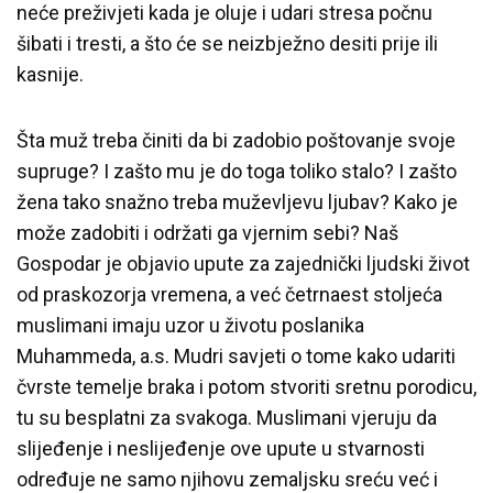
neće preživjeti kada je oluje i udari stresa počnu
šibati i tresti, a što će se neizbježno desiti prije ili
kasnije.
Šta muž treba činiti da bi zadobio poštovanje svoje
supruge? I zašto mu je do toga toliko stalo? I zašto
žena tako snažno treba muževljevu ljubav? Kako je
može zadobiti i održati ga vjernim sebi? Naš
Gospodar je objavio upute za zajednički ljudski život
od praskozorja vremena, a već četrnaest stoljeća
muslimani imaju uzor u životu poslanika
Muhammeda, a.s. Mudri savjeti o tome kako udariti
čvrste temelje braka i potom stvoriti sretnu porodicu,
tu su besplatni za svakoga. Muslimani vjeruju da
slijeđenje i neslijeđenje ove upute u stvarnosti
određuje ne samo njihovu zemaljsku sreću već i