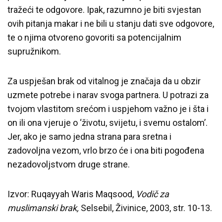
tražeći te odgovore. Ipak, razumno je biti svjestan
ovih pitanja makar i ne bili u stanju dati sve odgovore,
te o njima otvoreno govoriti sa potencijalnim
supružnikom.
Za uspješan brak od vitalnog je značaja da u obzir
uzmete potrebe i narav svoga partnera. U potrazi za
tvojom vlastitom srećom i uspjehom važno je i šta i
on ili ona vjeruje o ‘životu, svijetu, i svemu ostalom’.
Jer, ako je samo jedna strana para sretna i
zadovoljna vezom, vrlo brzo će i ona biti pogođena
nezadovoljstvom druge strane.
Izvor: Ruqayyah Waris Maqsood,
Vodič za
muslimanski brak,
Selsebil, Živinice, 2003, str. 10-13.