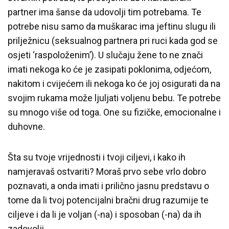
partner ima šanse da udovolji tim potrebama. Te
potrebe nisu samo da muškarac ima jeftinu slugu ili
prilježnicu (seksualnog partnera pri ruci kada god se
osjeti ‘raspoloženim’). U slučaju žene to ne znači
imati nekoga ko će je zasipati poklonima, odjećom,
nakitom i cvijećem ili nekoga ko će joj osigurati da na
svojim rukama može ljuljati voljenu bebu. Te potrebe
su mnogo više od toga. One su fizičke, emocionalne i
duhovne.
Šta su tvoje vrijednosti i tvoji ciljevi, i kako ih
namjeravaš ostvariti? Moraš prvo sebe vrlo dobro
poznavati, a onda imati i prilično jasnu predstavu o
tome da li tvoj potencijalni bračni drug razumije te
ciljeve i da li je voljan (-na) i sposoban (-na) da ih
zadovolji.