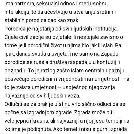
ima partnera, seksualni odnos i međusobnu
interakciju, te da učestvuje u stvaranju sretnih i
stabilnih porodica dao kao znak.
Porodica je najstarija od svih ljudskih institucija.
Cijele civilizacije su cvjetale ili nestajale zavisno o
tome je li porodični život u njima bio jak ili slab. Pa
ipak, danas svuda u svijetu, i ne samo na Zapadu,
porodice se ruše a društva raspadaju u konfuziji i
beznađu. To je razlog zašto islam centralnu pažnju
posvećuje porodičnim vrijednostima i umjetnosti – a
to je zaista umjetnost – uspješnog njegovanja
najvažnije od svih ljudskih veza.
Odlučiti se za brak je uistinu vrlo slično odluci da se
počne sa izgradnjom zgrade. Zgrada može biti
veleljepna i krasna, ali najvažniji u njoj jesu temelji na
kojima je podignuta. Ako temelji nisu sigurni, zgrada