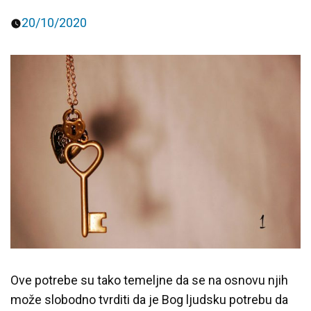
20/10/2020
Predavanja i tribine
Inspirativne priče i intervjui
Ove potrebe su tako temeljne da se na osnovu njih
može slobodno tvrditi da je Bog ljudsku potrebu da