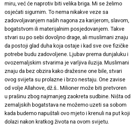
miru, već će naprotiv biti velika briga. Mi se želimo
osjećati sigurnim. To nema nikakve veze sa
zadovoljavanjem naših nagona za karijerom, slavom,
bogatstvom ili materijalnim posjedovanjem. Takve
stvari su po sebi dovoljno drage, ali muslimani znaju
da postoji glad duha koja ostaje i kad sve ove fizičke
potrebe budu zadovoljene. Ljubav prema dunjaluku i
ovozemaljskim stvarima je varljiva iluzija. Muslimani
znaju da bez obzira kako dražesne one bile, stvari
ovog svijeta su prolazne i brzo nestaju. One zavise
od volje Allahove, dž.š.. Milioner može biti pretvoren
u prašinu zbog najmanjeg zaokreta sudbine. Ništa od
zemaljskih bogatstava ne možemo uzeti sa sobom
kada budemo napuštali ovo mjeto i krenuli na put koji
dolazi nakon kratkog života na ovom svijetu.