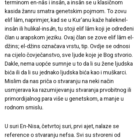
terminom en-nâs i insân, a insân se u klasičnom
kasida žanru smatra genetskim pojmom. To zovu
elif lâm, naprimjer, kad se u Kur'anu kaže haleknel-
insân ili hulikal-ins
â
n, tu stoji elif lâm koji je određeni
član u arapskom jeziku. Ovaj član se zove elif lâm el-
džins; el-džins označava vrstu, tip. Ovdje se odnosi
na cijelo čovječanstvo, sve ljude koje je Bog stvorio.
Dakle, nema uopće sumnje u to da li su žene ljudska
bića ili da li su jednako ljudska bića kao i muškarci.
Mislim da nas priča o stvaranju na neki način
usmjerava ka razumijevanju stvaranja prvobitnog ili
primordijalnog para više u genetskom, a manje u
rodnom smislu.
U suri En-Nisa, četvrtoj suri, prvi ajet, nalaze se
reference o stvaranju nefsa. Svi su stvoreni od