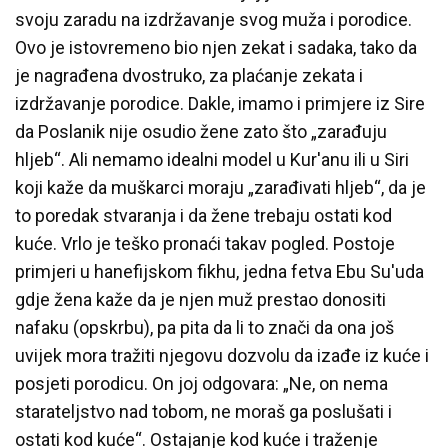
svoju zaradu na izdržavanje svog muža i porodice.
Ovo je istovremeno bio njen zekat i sadaka, tako da
je nagrađena dvostruko, za plaćanje zekata i
izdržavanje porodice. Dakle, imamo i primjere iz Sire
da Poslanik nije osudio žene zato što „zarađuju
hljeb“. Ali nemamo idealni model u Kur'anu ili u Siri
koji kaže da muškarci moraju „zarađivati hljeb“, da je
to poredak stvaranja i da žene trebaju ostati kod
kuće. Vrlo je teško pronaći takav pogled. Postoje
primjeri u hanefijskom fikhu, jedna fetva Ebu Su'uda
gdje žena kaže da je njen muž prestao donositi
nafaku (opskrbu), pa pita da li to znači da ona još
uvijek mora tražiti njegovu dozvolu da izađe iz kuće i
posjeti porodicu. On joj odgovara: „Ne, on nema
starateljstvo nad tobom, ne moraš ga poslušati i
ostati kod kuće“. Ostajanje kod kuće i traženje