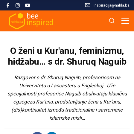
inspiracija@nahla.bа
Misija i filozofija
Škola islama
Osnove islama
Nahla kao inspiracija
Analize i studije
Uređivački tim
Škola Kur'ana
Kur'anska inspiracija
Aktuelnosti i događaji
Publikacije
O ženi u Kur'anu, feminizmu,
Konsultanti/ice
Hifz Kur'ana
Stopama Poslanika
Sloboda vjere
Radni materijali
hidžabu… s dr. Shuruq Naguib
Kontaktirajte nas
Arapski jezik kroz Kur'an
Žena i islam
Multimedija
Razgovor s dr. Shuruq Naguib, profesoricom na
Univerzitetu u Lancasteru u Engleskoj. U
že
specijalnosti profesorice Naguib obuhvataju klasičnu
Tematski moduli
Islam i savremeni izazovi
egzegezu Kur’ana, predstavljanje žena u Kur’anu,
(dis)kontinuitet između tradicionalne i savremene
Seminari i radionice
Porodični život u islamu
islamske misli…
Kursevi
Islamska kultura i civilizacija