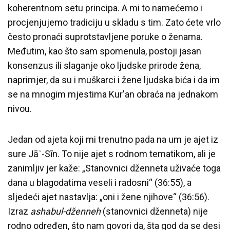
koherentnom setu principa. A mi to namećemo i
procjenjujemo tradiciju u skladu s tim. Zato ćete vrlo
često pronaći suprotstavljene poruke o ženama.
Međutim, kao što sam spomenula, postoji jasan
konsenzus ili slaganje oko ljudske prirode žena,
naprimjer, da su i muškarci i žene ljudska bića i da im
se na mnogim mjestima Kur'an obraća na jednakom
nivou.
Jedan od ajeta koji mi trenutno pada na um je ajet iz
sure Jāʾ-Sīn. To nije ajet s rodnom tematikom, ali je
zanimljiv jer kaže: „Stanovnici dženneta uživaće toga
dana u blagodatima veseli i radosni“ (36:55), a
sljedeći ajet nastavlja: „oni i žene njihove“ (36:56).
Izraz
ashabul-dženneh
(stanovnici dženneta) nije
rodno određen, što nam govori da, šta god da se desi