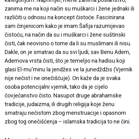
zanima me na koji način su muškarci i žene jednaki ili
različiti u odnosu na koncept čistoće. Fascinirana
sam činjenicom kako je imam Šafija razumijevao
čistoću, na način da su i muškarci i žene suštinski
čisti, čak neovisno o tome da li su muslimani ili nisu.
Dakle, on je smatrao da su svi ljudi, sav Benu Adem,
Ademova vrsta čisti, što je temeljio na hadisu koji
glasi El-mu'minu la jendžes ve la junedždžis (Vjernik
nije nečist i ne onečišćuje). On kaže da je svaka
osoba potencijalni vjernik, tako da je cijelo
čovječanstvo čisto. Nasupot druge abrahamske
tradicije, judaizma, ili drugih religija koje ženu
smatraju nečistom zbog menstruacije i opasnom
zbog tog onečišćenja – islamska tradicija to ne čini.