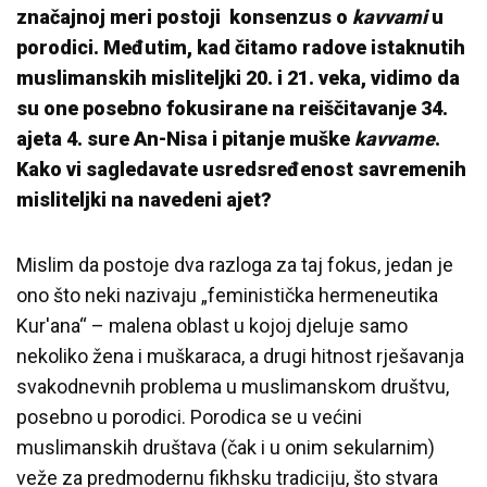
značajnoj meri postoji konsenzus o
kavvami
u
porodici. Međutim, kad čitamo radove istaknutih
muslimanskih misliteljki 20. i 21. veka, vidimo da
su one posebno fokusirane na reiščitavanje 34.
ajeta 4. sure An-Nisa i pitanje muške
kavvame
.
Kako vi sagledavate usredsređenost savremenih
misliteljki na navedeni ajet?
Mislim da postoje dva razloga za taj fokus, jedan je
ono što neki nazivaju „feministička hermeneutika
Kur'ana“ – malena oblast u kojoj djeluje samo
nekoliko žena i muškaraca, a drugi hitnost rješavanja
svakodnevnih problema u muslimanskom društvu,
posebno u porodici. Porodica se u većini
muslimanskih društava (čak i u onim sekularnim)
veže za predmodernu fikhsku tradiciju, što stvara