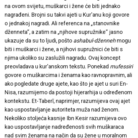
na ovom svijetu, muškarci i žene će biti jednako
nagrađeni. Brojni su takvi ajeti u Kur'anu koji govore
o jednakoj nagradi. Ali referenca na „stanovnike
dženneta“, a zatim na „njihove supružnike“ jasno
ukazuje da su to ljudi, pošto
ashabul-dženneh
mogu
biti i muškarci i žene, a njihovi supružnici će biti s
njima ukoliko su zaslužili nagradu. Ovaj koncept
preovladava u kur'anskom tekstu. Ponekad
mufessiri
govore o muškarcima i ženama kao ravnopravnim, ali
ako pogledate druge ajete, kao što je ajet u suri En-
Nisa, razumijemo da postoji hijerarhija u određenom
kontekstu. Et-Taberī, naprimjer, razumijeva ovaj ajet
kao uspostavljanje autoriteta muža nad ženom.
Nekoliko stoljeća kasnije Ibn Kesir razumijeva ovo
kao uspostavljanje nadređenosti svih muškaraca
nad svim ženama na način da su žene u moralnom