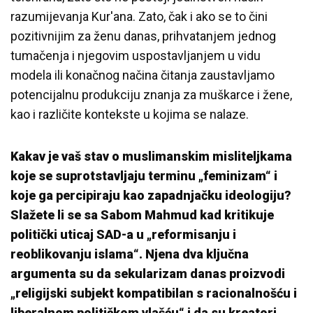
razumijevanja Kur'ana. Zato, čak i ako se to čini
pozitivnijim za ženu danas, prihvatanjem jednog
tumačenja i njegovim uspostavljanjem u vidu
modela ili konačnog načina čitanja zaustavljamo
potencijalnu produkciju znanja za muškarce i žene,
kao i različite kontekste u kojima se nalaze.
Kakav je vaš stav o muslimanskim misliteljkama
koje se suprotstavljaju terminu „feminizam“ i
koje ga percipiraju kao zapadnjačku ideologiju?
Slažete li se sa Sabom Mahmud kad kritikuje
politički uticaj SAD-a u „reformisanju i
reoblikovanju islama“. Njena dva ključna
argumenta su da sekularizam danas proizvodi
„religijski subjekt kompatibilan s racionalnošću i
liberalnom političkom vlašću“ i da su kreatori