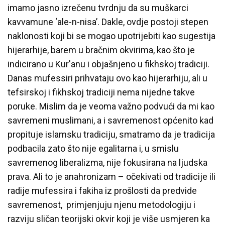
imamo jasno izrečenu tvrdnju da su muškarci
kavvamune ‘ale-n-nisa’. Dakle, ovdje postoji stepen
naklonosti koji bi se mogao upotrijebiti kao sugestija
hijerarhije, barem u bračnim okvirima, kao što je
indicirano u Kur'anu i objašnjeno u fikhskoj tradiciji.
Danas mufessiri prihvataju ovo kao hijerarhiju, ali u
tefsirskoj i fikhskoj tradiciji nema nijedne takve
poruke. Mislim da je veoma važno podvući da mi kao
savremeni muslimani, a i savremenost općenito kad
propituje islamsku tradiciju, smatramo da je tradicija
podbacila zato što nije egalitarna i, u smislu
savremenog liberalizma, nije fokusirana na ljudska
prava. Ali to je anahronizam – očekivati od tradicije ili
radije mufessira i fakiha iz prošlosti da predvide
savremenost, primjenjuju njenu metodologiju i
razviju sličan teorijski okvir koji je više usmjeren ka