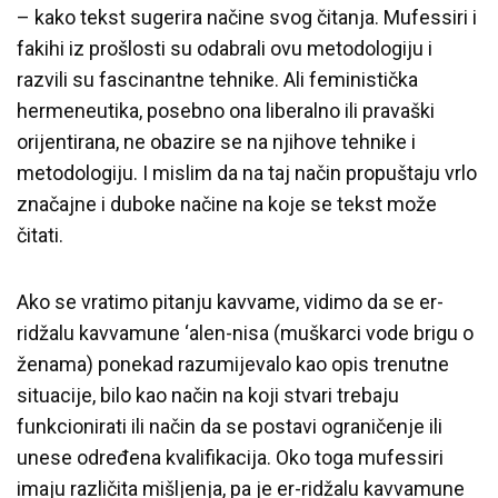
– kako tekst sugerira načine svog čitanja. Mufessiri i
fakihi iz prošlosti su odabrali ovu metodologiju i
razvili su fascinantne tehnike. Ali feministička
hermeneutika, posebno ona liberalno ili pravaški
orijentirana, ne obazire se na njihove tehnike i
metodologiju. I mislim da na taj način propuštaju vrlo
značajne i duboke načine na koje se tekst može
čitati.
Ako se vratimo pitanju kavvame, vidimo da se er-
ridžalu kavvamune ‘alen-nisa (muškarci vode brigu o
ženama) ponekad razumijevalo kao opis trenutne
situacije, bilo kao način na koji stvari trebaju
funkcionirati ili način da se postavi ograničenje ili
unese određena kvalifikacija. Oko toga mufessiri
imaju različita mišljenja, pa je er-ridžalu kavvamune