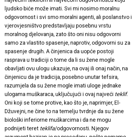
ljudsko biće može imati. Svi mi nosimo moralnu
odgovornost i svi smo moralni agenti, ali poslanstvo i
vjerovjesništvo predstavljaju posebnu vrstu
moralnog djelovanja, zato što oni nisu odgovorni
samo za vlastito spasenje, naprotiv, odgovorni su za
spasenje drugih. A činjenica da uopće postoji
rasprava u tradiciji o tome da li su žene mogle
obavljati ovu ulogu ukazuje, na ovaj ili onaj način, na
činjenicu da je tradicija, posebno unutar tefsira,
razumjela da su žene mogle imati uloge jednake
ulogama muškaraca, uključujući i ovaj najveći
teklif
.
Oni koji se tome protive, kao što je, naprimjer, El-
Džuvejni, ne čine to na temelju tvrdnje da su žene
biološki inferiorne muškarcima i da ne mogu
podnijeti teret
teklifa
/odgovornosti. Njegov
argument baziran je na presedanu, pošto nemamo