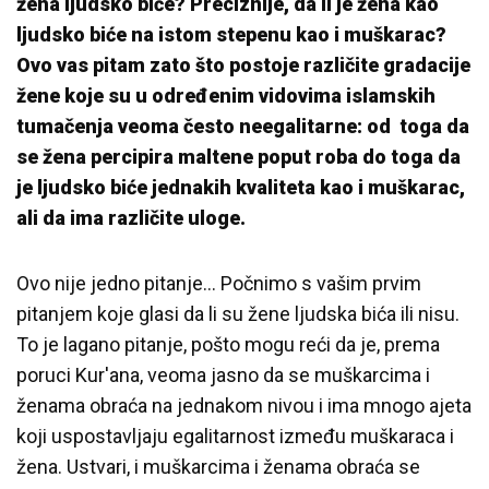
žena ljudsko biće? Preciznije, da li je žena kao
ljudsko biće na istom stepenu kao i muškarac?
Ovo vas pitam zato što postoje različite gradacije
žene koje su u određenim vidovima islamskih
tumačenja veoma često neegalitarne: od toga da
se žena percipira maltene poput roba do toga da
je ljudsko biće jednakih kvaliteta kao i muškarac,
ali da ima različite uloge.
Ovo nije jedno pitanje… Počnimo s vašim prvim
pitanjem koje glasi da li su žene ljudska bića ili nisu.
To je lagano pitanje, pošto mogu reći da je, prema
poruci Kur'ana, veoma jasno da se muškarcima i
ženama obraća na jednakom nivou i ima mnogo ajeta
koji uspostavljaju egalitarnost između muškaraca i
žena. Ustvari, i muškarcima i ženama obraća se