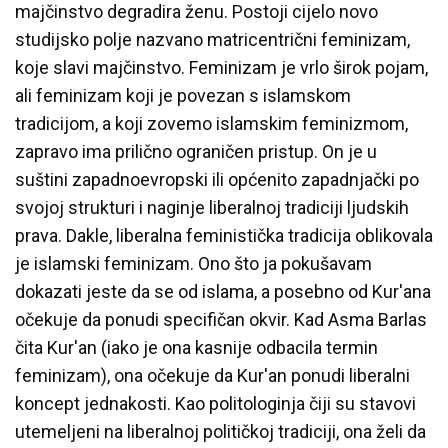
majčinstvo degradira ženu. Postoji cijelo novo
studijsko polje nazvano matricentrični feminizam,
koje slavi majčinstvo. Feminizam je vrlo širok pojam,
ali feminizam koji je povezan s islamskom
tradicijom, a koji zovemo islamskim feminizmom,
zapravo ima prilično ograničen pristup. On je u
suštini zapadnoevropski ili općenito zapadnjački po
svojoj strukturi i naginje liberalnoj tradiciji ljudskih
prava. Dakle, liberalna feministička tradicija oblikovala
je islamski feminizam. Ono što ja pokušavam
dokazati jeste da se od islama, a posebno od Kur'ana
očekuje da ponudi specifičan okvir. Kad Asma Barlas
čita Kur'an (iako je ona kasnije odbacila termin
feminizam), ona očekuje da Kur'an ponudi liberalni
koncept jednakosti. Kao politologinja čiji su stavovi
utemeljeni na liberalnoj političkoj tradiciji, ona želi da