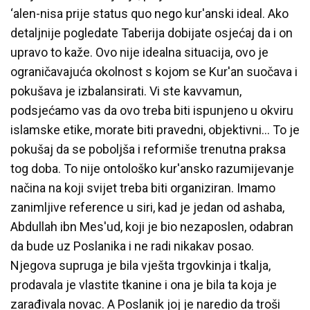
‘alen-nisa prije status quo nego kur'anski ideal. Ako
detaljnije pogledate Taberija dobijate osjećaj da i on
upravo to kaže. Ovo nije idealna situacija, ovo je
ograničavajuća okolnost s kojom se Kur'an suočava i
pokušava je izbalansirati. Vi ste kavvamun,
podsjećamo vas da ovo treba biti ispunjeno u okviru
islamske etike, morate biti pravedni, objektivni… To je
pokušaj da se poboljša i reformiše trenutna praksa
tog doba. To nije ontološko kur'ansko razumijevanje
načina na koji svijet treba biti organiziran. Imamo
zanimljive reference u siri, kad je jedan od ashaba,
Abdullah ibn Mes'ud, koji je bio nezaposlen, odabran
da bude uz Poslanika i ne radi nikakav posao.
Njegova supruga je bila vješta trgovkinja i tkalja,
prodavala je vlastite tkanine i ona je bila ta koja je
zarađivala novac. A Poslanik joj je naredio da troši