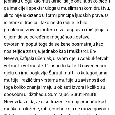
jednaku ulogu kao muškarac, da je ona ljudsko biće i
da ima cijeli spektar uloga u muslimanskom društvu,
ali to nije iskazano u formi principa ljudskih prava. U
islamskoj tradiciji tako nešto radije je bilo
problematizovano putem niza rasprava i mišljenja s
ciljem da se određene mogućnosti ostave
otvorenim poput toga da se žene posmatraju kao
nositeljice znanja, jednako kao i muškarci. En-
Nevevi, šafijski učenjak, u svom djelu Adabul-fetvah
vel mufti vel mustefti’ jasno to kaže. U navedenom
djelu on ima poglavlje Šurutil-mufti, o kategorijama
muftija i različitim vrstama muftija u zavisnosti od
toga koliko znanja imaju u oblasti izvora i koliko su
sposobni u idžtihadu. Sumirajući Šurutil-mufti
Nevevi kaže da, ako se traženi kriteriji pronađu kod
muškarca ili žene, roba, osobe koja ne može govoriti