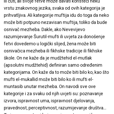
ili čuti, ali svoje fetve može davati koristeći neku
vrstu znakovnog jezika, svaka od ovih kategorija je
prihvatljiva. Ali kategorije muftija idu do toga da neko
može biti potpuno nezavisan muftija, toliko da bude
osnivač mezheba. Dakle, ako Nevevijevo
razumijevanje Šurutil-mufti ili uvjeta za donošenje
fetvi dovedemo u logički slijed, žena može biti
osnivačica mezheba ili fikhske tradicije ili fikhske
škole. On ne kaže da je mudžtehid el-mutlak
(apsolutni mudžtehid) definiran samo određenim
kategorijama. On kaže da to može biti bilo ko, kao što
mufti el-mukallid može biti bilo ko ili mufti el-
muntasib unutar mezheba. On navodi sve ove
kategorije i za svaku od njih uvjeti su: poznavanje
izvora, ispravnost uma, ispravnost djelovanja,
pravednost, perceptivnost, razumijevanje društva…