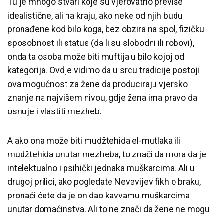
Tu je mnogo stvari koje su vjerovatno previše
idealistične, ali na kraju, ako neke od njih budu
pronađene kod bilo koga, bez obzira na spol, fizičku
sposobnost ili status (da li su slobodni ili robovi),
onda ta osoba može biti muftija u bilo kojoj od
kategorija. Ovdje vidimo da u srcu tradicije postoji
ova mogućnost za žene da produciraju vjersko
znanje na najvišem nivou, gdje žena ima pravo da
osnuje i vlastiti mezheb.
A ako ona može biti mudžtehida el-mutlaka ili
mudžtehida unutar mezheba, to znači da mora da je
intelektualno i psihički jednaka muškarcima. Ali u
drugoj prilici, ako pogledate Nevevijev fikh o braku,
pronaći ćete da je on dao kavvamu muškarcima
unutar domaćinstva. Ali to ne znači da žene ne mogu