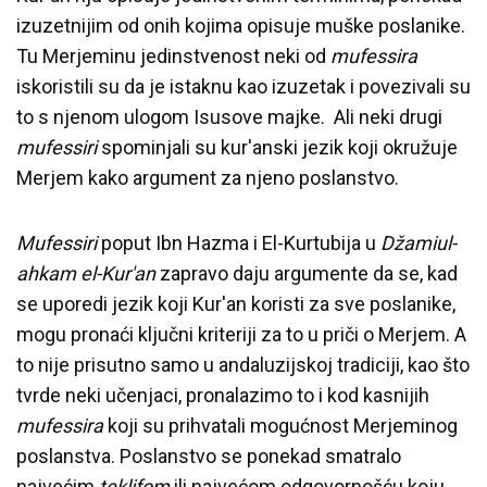
izuzetnijim od onih kojima opisuje muške poslanike.
Tu Merjeminu jedinstvenost neki od
mufessira
iskoristili su da je istaknu kao izuzetak i povezivali su
to s njenom ulogom Isusove majke. Ali neki drugi
mufessiri
spominjali su kur'anski jezik koji okružuje
Merjem kako argument za njeno poslanstvo.
Mufessiri
poput Ibn Hazma i El-Kurtubija u
Džamiul-
ahkam el-Kur'an
zapravo daju argumente da se, kad
se uporedi jezik koji Kur'an koristi za sve poslanike,
mogu pronaći ključni kriteriji za to u priči o Merjem. A
to nije prisutno samo u andaluzijskoj tradiciji, kao što
tvrde neki učenjaci, pronalazimo to i kod kasnijih
mufessira
koji su prihvatali mogućnost Merjeminog
poslanstva. Poslanstvo se ponekad smatralo
najvećim
teklifom
ili najvećom odgovornošću koju