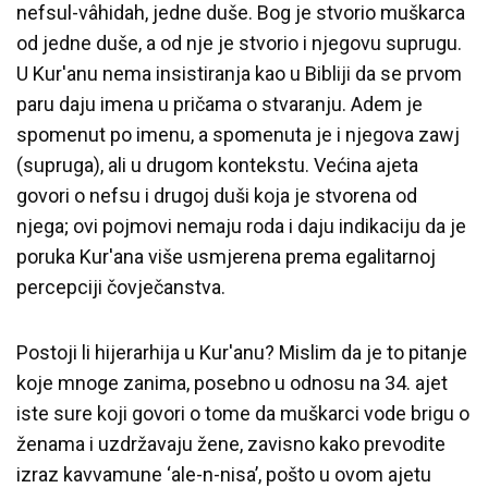
nefsul-vâhidah, jedne duše. Bog je stvorio muškarca
od jedne duše, a od nje je stvorio i njegovu suprugu.
U Kur'anu nema insistiranja kao u Bibliji da se prvom
paru daju imena u pričama o stvaranju. Adem je
spomenut po imenu, a spomenuta je i njegova zawj
(supruga), ali u drugom kontekstu. Većina ajeta
govori o nefsu i drugoj duši koja je stvorena od
njega; ovi pojmovi nemaju roda i daju indikaciju da je
poruka Kur'ana više usmjerena prema egalitarnoj
percepciji čovječanstva.
Postoji li hijerarhija u Kur'anu? Mislim da je to pitanje
koje mnoge zanima, posebno u odnosu na 34. ajet
iste sure koji govori o tome da muškarci vode brigu o
ženama i uzdržavaju žene, zavisno kako prevodite
izraz kavvamune ‘ale-n-nisa’, pošto u ovom ajetu