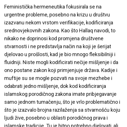
Feministička hermeneutika fokusirala se na
urgentne probleme, posebno na krizu u društvu
izazvanu nekom vrstom verifikacije, kodificiranja
srednovjekovnih zakona. Kao što Hallaq navodi, to
nikako ne doprinosi kod promjena društvene
stvarnosti i ne predstavlja način na koji je šerijat
djelovao u prošlosti, kad je bio mnogo fleksibilniji i
fluidniji. Niste mogli kodificirati nečije mišljenje i da
ono postane zakon koji primjenjuje država. Kadije i
muftije su se mogle pozvati na svoje mezhebe i
odabrati jedno mišljenje, dok kod kodificiranja
islamskog porodičnog zakona imate pribjegavanje
samo jednom tumačenju, što je vrlo problematično i
što je izazvalo brojna razilaženja sa stvarnošću koju
ljudi žive, posebno u oblasti porodičnog prava i
islamske tradicije. Tu je hitno potrebno djelovati, ali