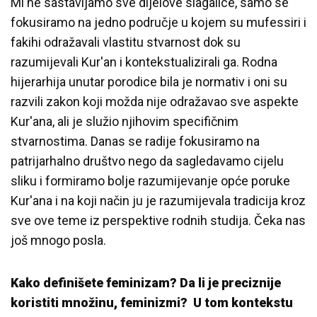
Mi ne sastavljamo sve dijelove slagalice, samo se
fokusiramo na jedno područje u kojem su mufessiri i
fakihi odražavali vlastitu stvarnost dok su
razumijevali Kur'an i kontekstualizirali ga. Rodna
hijerarhija unutar porodice bila je normativ i oni su
razvili zakon koji možda nije odražavao sve aspekte
Kur'ana, ali je služio njihovim specifičnim
stvarnostima. Danas se radije fokusiramo na
patrijarhalno društvo nego da sagledavamo cijelu
sliku i formiramo bolje razumijevanje opće poruke
Kur'ana i na koji način ju je razumijevala tradicija kroz
sve ove teme iz perspektive rodnih studija. Čeka nas
još mnogo posla.
Kako definišete feminizam? Da li je preciznije
koristiti množinu, feminizmi? U tom kontekstu