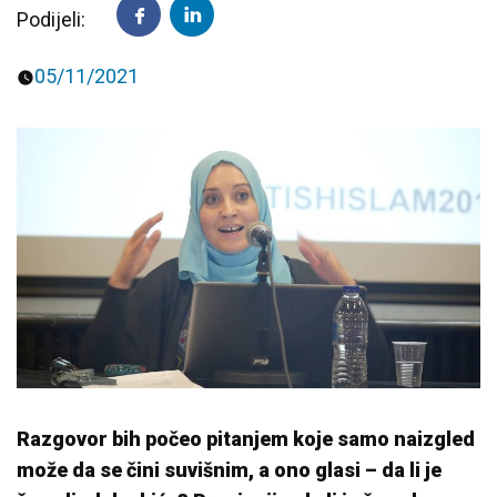
Podijeli:
Predavanja i tribine
Inspirativne priče i intervjui
05/11/2021
Razgovor bih počeo pitanjem koje samo naizgled
može da se čini suvišnim, a ono glasi – da li je