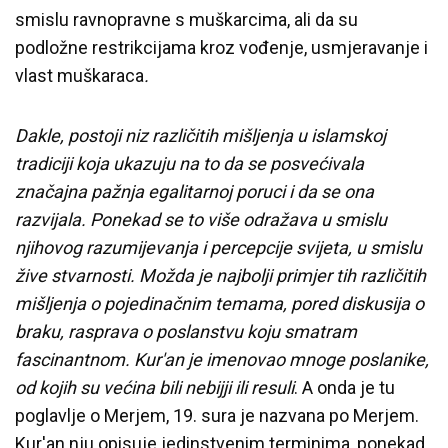
smislu ravnopravne s muškarcima, ali da su
podložne restrikcijama kroz vođenje, usmjeravanje i
vlast muškaraca
.
Dakle, postoji niz različitih mišljenja u islamskoj
tradiciji koja ukazuju na to da se posvećivala
značajna pažnja egalitarnoj poruci i da se ona
razvijala. Ponekad se to više odražava u smislu
njihovog razumijevanja i percepcije svijeta, u smislu
žive stvarnosti. Možda je najbolji primjer tih različitih
mišljenja o pojedinačnim temama, pored diskusija o
braku, rasprava o poslanstvu koju smatram
fascinantnom. Kur'an je imenovao mnoge poslanike,
od kojih su većina bili nebijji ili
resuli
. A onda je tu
poglavlje o Merjem, 19. sura je nazvana po Merjem.
Kur'an nju opisuje jedinstvenim terminima, ponekad