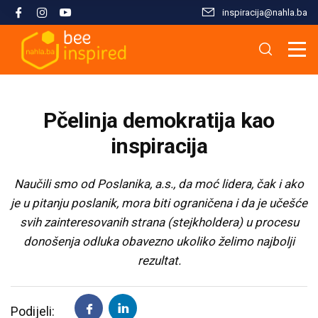
inspiracija@nahla.bа
Misija i filozofija
Škola islama
Osnove islama
Nahla kao inspiracija
Analize i studije
Uređivački tim
Škola Kur'ana
Kur'anska inspiracija
Aktuelnosti i događaji
Publikacije
Pčelinja demokratija kao
Konsultanti/ice
Hifz Kur'ana
Stopama Poslanika
Sloboda vjere
Radni materijali
inspiracija
Kontaktirajte nas
Arapski jezik kroz Kur'an
Žena i islam
Multimedija
Naučili smo od Poslanika, a.s., da moć lidera, čak i ako
je u pitanju poslanik, mora biti ograničena i da je učešće
svih zainteresovanih strana (stejkholdera) u procesu
Tematski moduli
Islam i savremeni izazovi
donošenja odluka obavezno ukoliko želimo najbolji
rezultat.
Seminari i radionice
Porodični život u islamu
Kursevi
Islamska kultura i civilizacija
Podijeli: