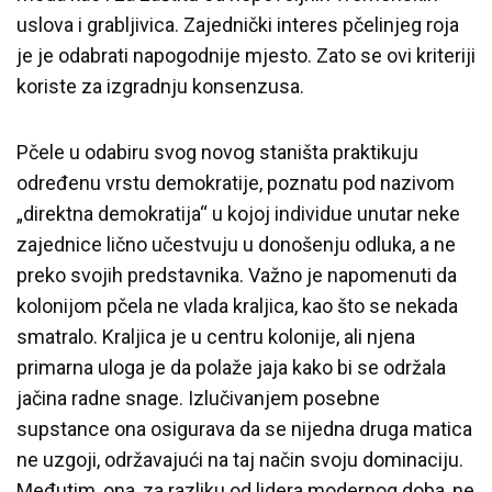
uslova i grabljivica. Zajednički interes pčelinjeg roja
je je odabrati napogodnije mjesto. Zato se ovi kriteriji
koriste za izgradnju konsenzusa.
Pčele u odabiru svog novog staništa praktikuju
određenu vrstu demokratije, poznatu pod nazivom
„direktna demokratija“ u kojoj individue unutar neke
zajednice lično učestvuju u donošenju odluka, a ne
preko svojih predstavnika. Važno je napomenuti da
kolonijom pčela ne vlada kraljica, kao što se nekada
smatralo. Kraljica je u centru kolonije, ali njena
primarna uloga je da polaže jaja kako bi se održala
jačina radne snage. Izlučivanjem posebne
supstance ona osigurava da se nijedna druga matica
ne uzgoji, održavajući na taj način svoju dominaciju.
Međutim, ona, za razliku od lidera modernog doba, ne