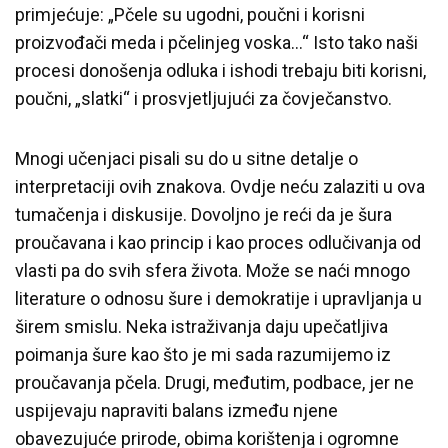
primjećuje: „Pčele su ugodni, poučni i korisni
proizvođači meda i pčelinjeg voska…“ Isto tako naši
procesi donošenja odluka i ishodi trebaju biti korisni,
poučni, „slatki“ i prosvjetljujući za čovječanstvo.
Mnogi učenjaci pisali su do u sitne detalje o
interpretaciji ovih znakova. Ovdje neću zalaziti u ova
tumačenja i diskusije. Dovoljno je reći da je šura
proučavana i kao princip i kao proces odlučivanja od
vlasti pa do svih sfera života. Može se naći mnogo
literature o odnosu šure i demokratije i upravljanja u
širem smislu. Neka istraživanja daju upečatljiva
poimanja šure kao što je mi sada razumijemo iz
proučavanja pčela. Drugi, međutim, podbace, jer ne
uspijevaju napraviti balans između njene
obavezujuće prirode, obima korištenja i ogromne