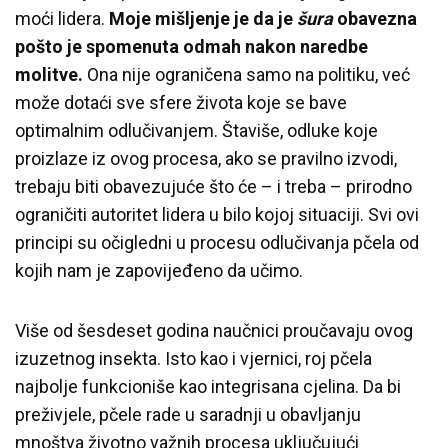
moći lidera.
Moje mišljenje je da je
šura
obavezna
pošto je spomenuta odmah nakon naredbe
molitve.
Ona nije ograničena samo na politiku, već
može dotaći sve sfere života koje se bave
optimalnim odlučivanjem. Štaviše, odluke koje
proizlaze iz ovog procesa, ako se pravilno izvodi,
trebaju biti obavezujuće što će – i treba – prirodno
ograničiti autoritet lidera u bilo kojoj situaciji. Svi ovi
principi su očigledni u procesu odlučivanja pčela od
kojih nam je zapovijeđeno da učimo.
Više od šesdeset godina naučnici proučavaju ovog
izuzetnog insekta. Isto kao i vjernici, roj pčela
najbolje funkcioniše kao integrisana cjelina. Da bi
preživjele, pčele rade u saradnji u obavljanju
mnoštva životno važnih procesa uključujući