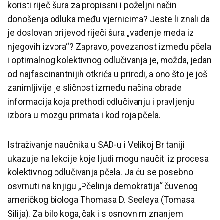
koristi riječ šura za propisani i poželjni način
donošenja odluka među vjernicima? Jeste li znali da
je doslovan prijevod riječi šura „vađenje meda iz
njegovih izvora“? Zapravo, povezanost između pčela
i optimalnog kolektivnog odlučivanja je, možda, jedan
od najfascinantnijih otkrića u prirodi, a ono što je još
zanimljivije je sličnost između načina obrade
informacija koja prethodi odlučivanju i pravljenju
izbora u mozgu primata i kod roja pčela.
Istraživanje naučnika u SAD-u i Velikoj Britaniji
ukazuje na lekcije koje ljudi mogu naučiti iz procesa
kolektivnog odlučivanja pčela. Ja ću se posebno
osvrnuti na knjigu „Pčelinja demokratija“ čuvenog
američkog biologa Thomasa D. Seeleya (Tomasa
Silija). Za bilo koga, čak i s osnovnim znanjem