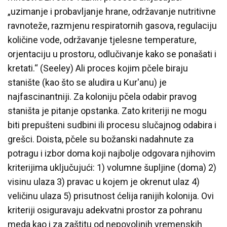
„uzimanje i probavljanje hrane, održavanje nutritivne
ravnoteže, razmjenu respiratornih gasova, regulaciju
količine vode, održavanje tjelesne temperature,
orjentaciju u prostoru, odlučivanje kako se ponašati i
kretati.“ (Seeley) Ali proces kojim pčele biraju
stanište (kao što se aludira u Kur'anu) je
najfascinantniji. Za koloniju pčela odabir pravog
staništa je pitanje opstanka. Zato kriteriji ne mogu
biti prepušteni sudbini ili procesu slučajnog odabira i
grešci. Doista, pčele su božanski nadahnute za
potragu i izbor doma koji najbolje odgovara njihovim
kriterijima uključujući: 1) volumne šupljine (doma) 2)
visinu ulaza 3) pravac u kojem je okrenut ulaz 4)
veličinu ulaza 5) prisutnost ćelija ranijih kolonija. Ovi
kriteriji osiguravaju adekvatni prostor za pohranu
meda kao i za zaštitu od nepovoljnih vremenskih