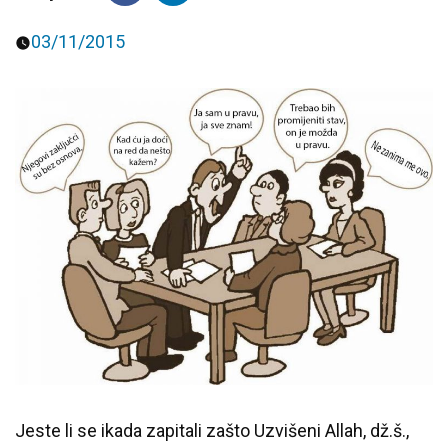
03/11/2015
Predavanja i tribine
Inspirativne priče i intervjui
Jeste li se ikada zapitali zašto Uzvišeni Allah, dž.š.,