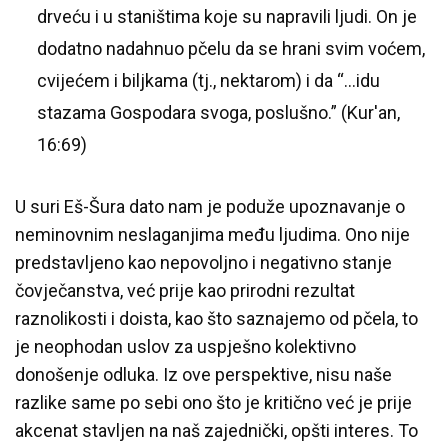
drveću i u staništima koje su napravili ljudi. On je
dodatno nadahnuo pčelu da se hrani svim voćem,
cvijećem i biljkama (tj., nektarom) i da “…idu
stazama Gospodara svoga, poslušno.” (Kur'an,
16:69)
U suri Eš-Šura dato nam je poduže upoznavanje o
neminovnim neslaganjima među ljudima. Ono nije
predstavljeno kao nepovoljno i negativno stanje
čovječanstva, već prije kao prirodni rezultat
raznolikosti i doista, kao što saznajemo od pčela, to
je neophodan uslov za uspješno kolektivno
donošenje odluka. Iz ove perspektive, nisu naše
razlike same po sebi ono što je kritično već je prije
akcenat stavljen na naš zajednički, opšti interes. To