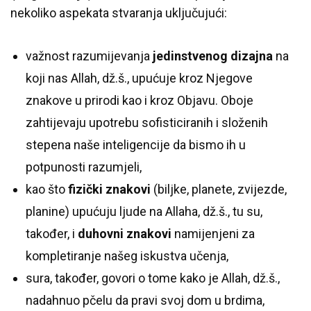
nekoliko aspekata stvaranja uključujući:
važnost razumijevanja
jedinstvenog dizajna
na
koji nas Allah, dž.š., upućuje kroz Njegove
znakove u prirodi kao i kroz Objavu. Oboje
zahtijevaju upotrebu sofisticiranih i složenih
stepena naše inteligencije da bismo ih u
potpunosti razumjeli,
kao što
fizički znakovi
(biljke, planete, zvijezde,
planine) upućuju ljude na Allaha, dž.š., tu su,
također, i
duhovni znakovi
namijenjeni za
kompletiranje našeg iskustva učenja,
sura, također, govori o tome kako je Allah, dž.š.,
nadahnuo pčelu da pravi svoj dom u brdima,