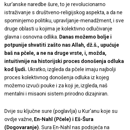
kur’anske naredbe šure, to je revolucionarno
istraživanje s društveno-religijskog aspekta, a da ne
spominjemo politiku, upravljanje-menadžment, i sve
druge oblasti u kojima je kolektivno odlučivanje
glavna i osnovna odlika.
Danas možemo bolje i
potpunije shvatiti zašto nas Allah, dž.š., upućuje
baš na pčele, a ne na druge vrste, i, možda,
intuitivnije na historijski proces donošenja odluka
kod ljudi.
Ukratko, izgleda da pčele imaju najbolji
proces kolektivnog donošenja odluka iz kojeg
možemo izvući pouke i za koji je, izgleda, naš
mentalni i misaoni sistem prirodno dizajniran.
Dvije su ključne sure (poglavlja) u Kur'anu koje su
ovdje važne,
En-Nahl (Pčele) i Eš-Šura
(Dogovaranje)
. Sura En-Nahl nas podsjeća na