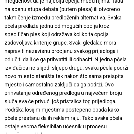
mogućnost da je najbolja opcija među njima. Tada
na scenu stupa debata (putem plesa) ili otvoreno
takmičenje između predloženih alternativa. Svaka
pčela predlaže jednu od mogućih opcija kroz
specifičan ples koji odražava koliko ta opcija
zadovoljava kriterije grupe. Svaki gledalac mora
napraviti nezavisnu procjenu svakog prijedloga i
odlučiti da li će ga prihvatiti ili odbaciti. Nijedna pčela
izviđačica ne slijedi slijepo drugu; svaka pčela podrži
novo mjesto staništa tek nakon što sama preispita
mjesto i samostalno zaključi da ga podrži. Ovo
prihvatanje određenog predloga u najvećem broju
slučajeva će privući još pristalica tog prijedloga.
Podrška lošijim mjestima postepeno opada kako
pčele prestanu da ih reklamiraju. Tako svaka pčela
ostaje veoma fleksibilan učesnik u procesu