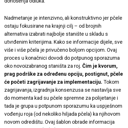
donošenja odluka.
Nadmetanje je intenzivno, ali konstruktivno jer pčele
ostaju fokusirane na krajnji cilj – od brojnih
alternativa izabrati najbolje stanište u skladu s
utvrđenim kriterijima. Kako se informacije dijele, sve
više i više pčela je privučeno boljom opcijom. Ovaj
proces u konačnici dovodi do potpunog sporazuma
oko novoizabranog staništa za roj.
Čim je kvorum,
prag podrške za određenu opciju, postignut, pčele
će početi zagrijavanje za implementaciju.
Tokom
zagrijavanja, izgradnja konsenzusa se nastavlja sve
do momenta kad su pčele spremne za polijetanje i
tada je grupa u potpunom sporazumu ka uspješnom
vođenju roja (od nekoliko hiljada pčela) ka njihovom
novom odredištu. Ovaj šablon obrade informacija