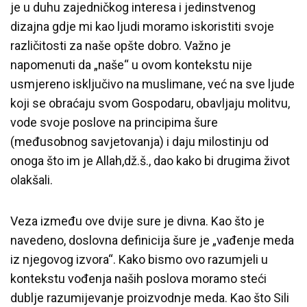
je u duhu zajedničkog interesa i jedinstvenog
dizajna gdje mi kao ljudi moramo iskoristiti svoje
različitosti za naše opšte dobro. Važno je
napomenuti da „naše“ u ovom kontekstu nije
usmjereno isključivo na muslimane, već na sve ljude
koji se obraćaju svom Gospodaru, obavljaju molitvu,
vode svoje poslove na principima šure
(međusobnog savjetovanja) i daju milostinju od
onoga što im je Allah,dž.š., dao kako bi drugima život
olakšali.
Veza između ove dvije sure je divna. Kao što je
navedeno, doslovna definicija šure je „vađenje meda
iz njegovog izvora“. Kako bismo ovo razumjeli u
kontekstu vođenja naših poslova moramo steći
dublje razumijevanje proizvodnje meda. Kao što Sili