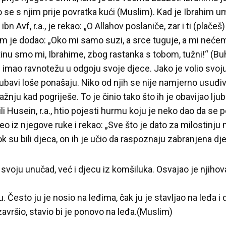
rao se s njim prije povratka kući (Muslim). Kad je Ibrahim um
Avf, r.a., je rekao: „O Allahov poslaniče, zar i ti (plačeš)!
tim je dodao: „Oko mi samo suzi, a srce tuguje, a mi nećem
inu smo mi, Ibrahime, zbog rastanka s tobom, tužni!“ (Buh
ti imao ravnotežu u odgoju svoje djece. Jako je volio svoju
jubavi loše ponašaju. Niko od njih se nije namjerno usuđiv
pažnju kad pogriješe. To je činio tako što ih je obavijao lj
i Husein, r.a., htio pojesti hurmu koju je neko dao da se po
zeo iz njegove ruke i rekao: „Sve što je dato za milostinju
k su bili djeca, on ih je učio da raspoznaju zabranjena dje
io svoju unučad, već i djecu iz komšiluka. Osvajao je njihov
 Često ju je nosio na leđima, čak ju je stavljao na leđa i 
 završio, stavio bi je ponovo na leđa.(Muslim)