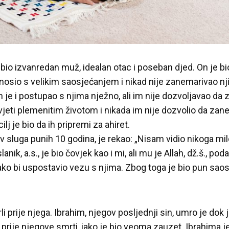
 bio izvanredan muž, idealan otac i poseban djed. On je 
osio s velikim saosjećanjem i nikad nije zanemarivao nj
 ih je i postupao s njima nježno, ali im nije dozvoljavao da
vjeti plemenitim životom i nikada im nije dozvolio da zan
j je bio da ih pripremi za ahiret.
kov sluga punih 10 godina, je rekao: „Nisam vidio nikoga mi
anik, a.s., je bio čovjek kao i mi, ali mu je Allah, dž.š., p
o bi uspostavio vezu s njima. Zbog toga je bio pun saos
i prije njega. Ibrahim, njegov posljednji sin, umro je dok j
 prije njegove smrti, iako je bio veoma zauzet. Ibrahima je