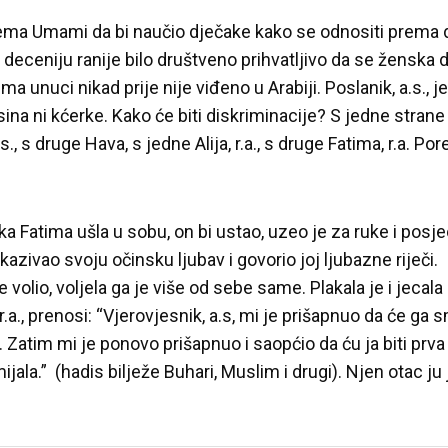
ema Umami da bi naučio dječake kako se odnositi prema d
deceniju ranije bilo društveno prihvatljivo da se ženska 
ma unuci nikad prije nije viđeno u Arabiji. Poslanik, a.s., 
sina ni kćerke. Kako će biti diskriminacije? S jedne stra
.s., s druge Hava, s jedne Alija, r.a., s druge Fatima, r.a. P
ka Fatima ušla u sobu, on bi ustao, uzeo je za ruke i posje
iskazivao svoju očinsku ljubav i govorio joj ljubazne riječi.
 je volio, voljela ga je više od sebe same. Plakala je i jecala 
r.a., prenosi: “Vjerovjesnik, a.s, mi je prišapnuo da će ga s
. Zatim mi je ponovo prišapnuo i saopćio da ću ja biti prv
ala.” (hadis bilježe Buhari, Muslim i drugi). Njen otac ju je