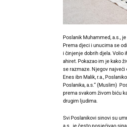
Poslanik Muhammed, a.s., je
Prema djeci i unucima se odn
i činjenje dobrih djela. Volio
ahiret. Pokazao im je kako ži
se razmaze. Njegov najveći cil
Enes ibn Malik, r.a., Poslani
Poslanika, a.s.“ (Muslim) Posl
prema svakom živom biću kak
drugim ljudima.
Svi Poslanikovi sinovi su umrl
a.s., je često posjećivao sina