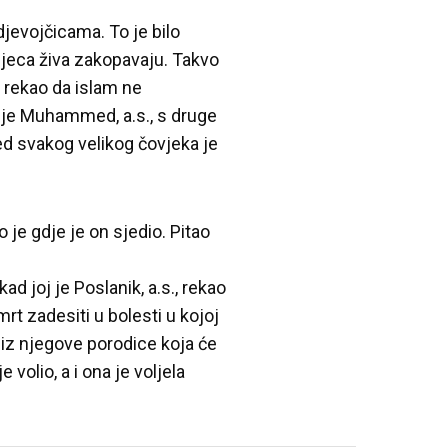
jevojčicama. To je bilo
djeca živa zakopavaju. Takvo
je rekao da islam ne
ne je Muhammed, a.s., s druge
ored svakog velikog čovjeka je
o je gdje je on sjedio. Pitao
kad joj je Poslanik, a.s., rekao
mrt zadesiti u bolesti u kojoj
a iz njegove porodice koja će
 volio, a i ona je voljela