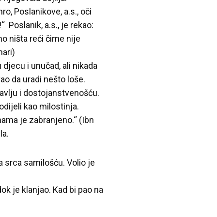
ro, Poslanikove, a.s., oči
“ Poslanik, a.s., je rekao:
o ništa reći čime nije
ari)
 djecu i unučad, ali nikada
ao da uradi nešto loše.
ubavlju i dostojanstvenošću.
dijeli kao milostinja.
 nama je zabranjeno.“ (Ibn
la.
a srca samilošću. Volio je
dok je klanjao. Kad bi pao na