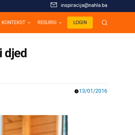
inspiracija@nahla.bа
KONTEKST
RESURSI
LOGIN
i djed
13/01/2016