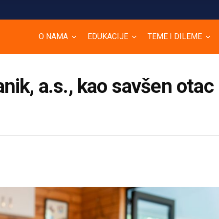
O NAMA
EDUKACIJE
TEME I DILEME
nik, a.s., kao savšen otac 