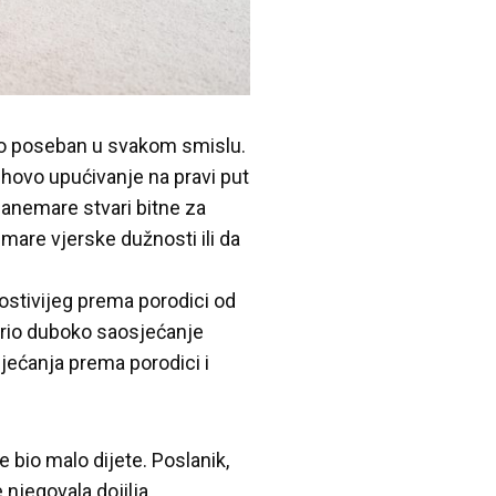
bio poseban u svakom smislu.
ihovo upućivanje na pravi put
 zanemare stvari bitne za
emare vjerske dužnosti ili da
lostivijeg prema porodici od
odario duboko saosjećanje
jećanja prema porodici i
e bio malo dijete. Poslanik,
 njegovala dojilja.