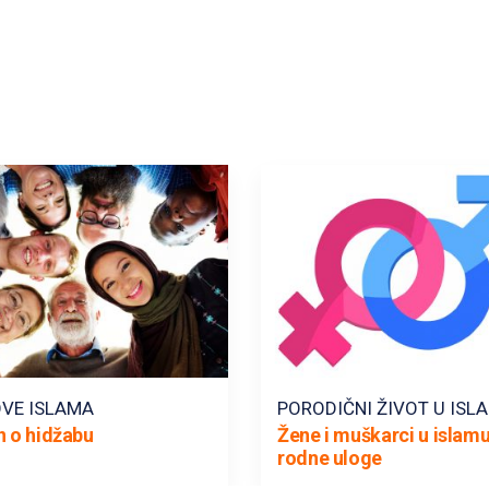
VE ISLAMA
PORODIČNI ŽIVOT U ISL
n o hidžabu
Žene i muškarci u islamu
rodne uloge