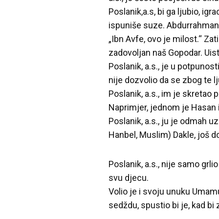
Poslanik,a.s, bi ga ljubio, ig
ispuniše suze. Abdurrahman ibn 
„Ibn Avfe, ovo je milost.“ Za
zadovoljan naš Gopodar. Uist
Poslanik, a.s., je u potpunos
nije dozvolio da se zbog te l
Poslanik, a.s., im je skretao 
Naprimjer, jednom je Hasan il
Poslanik, a.s., ju je odmah u
Hanbel, Muslim) Dakle, još do
Poslanik, a.s., nije samo grl
svu djecu.
Volio je i svoju unuku Umamu.
sedždu, spustio bi je, kad bi