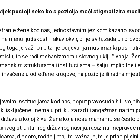
vijek postoji neko ko s pozicija moći stigmatizira mus
ranje žene kod nas, jednostavnim jezikom kazano, svodi 
 ne njenu ljudskost. Takav okvir, prije svih, zadaju i prov
bog toga je važno i pitanje odijevanja muslimanki posmatra
smislu, to se radi mehanizmom uslovnog uključivanja. Žena
slimanskim strukturama i institucijama – šalju implicitne i
rihvaćene u određene krugove, na pozicije ili radna mjest
avnim institucijama kod nas, poput pravosudnih ili vojni
isključene i nemaju priliku za rad ili angažman na tim po
 države u kojoj žive. Žene koje nose mahramu se često p
takvog strukturnog državnog nasilja, rasizma i nepravde na
ma, djecom, roditeljima, itd. važna je, te je principijelni