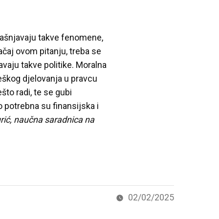
pojašnjavaju takve fenomene,
ačaj ovom pitanju, treba se
davaju takve politike. Moralna
ateškog djelovanja u pravcu
to radi, te se gubi
otrebna su finansijska i
ić, naučna saradnica na
02/02/2025