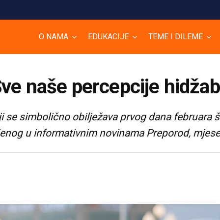
O NAMA
EDUKACIJE
TEME I DILEME
ve naše percepcije hidža
 se simbolično obilježava prvog dana februara 
vljenog u informativnim novinama Preporod, mjese