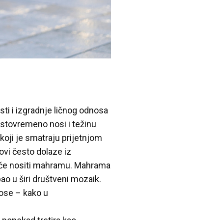
ti i izgradnje ličnog odnosa
stovremeno nosi i težinu
oji je smatraju prijetnjom
ovi često dolaze iz
luče nositi mahramu. Mahrama
pao u širi društveni mozaik.
nose – kako u