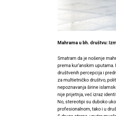
Mahrama u bh. društvu: Izme
Smatram da je nošenje mahram
prema kur’anskim uputama. M
društvenih percepcija i pred
za multietničko društvo, poli
nepoznavanja širine islamsk
nije prijetnja, već izraz iden
No, stereotipi su duboko uko
profesionalnom, tako i u dru