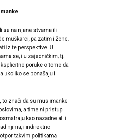
limanke
se na njene stvarne ili
ode muškarci, pa zatim i žene,
ti iz te perspektive. U
ma se, i u zajedničkim, tj.
 eksplicitne poruke o tome da
a ukoliko se ponašaju i
h, to znači da su muslimanke
slovima, a time ni pristup
osmatraju kao nazadne ali i
d njima, i indirektno
 otpor takvim politikama