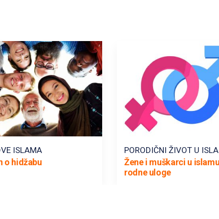
VE ISLAMA
PORODIČNI ŽIVOT U ISL
n o hidžabu
Žene i muškarci u islamu
rodne uloge