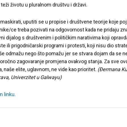
eži životu u pluralnom društvu i državi.
maskirati, uputiti se u propise i društvene teorije koje 
avnike/ce treba pozivati na odgovornost kada ne pridaju zn
javni dijalog s društvenim i političkim narativima koji oprav
e ili prigodničarski programi i protesti, koji nisu dio str
še odmažu nego što pomažu jer se stvara dojam da se neš
očno zagovaranje promjena ovakvog stanja. Za sve ovo p
, naše elite, uglavnom, ne vide kao prioritet.
(Đermana Kur
rava, Univerzitet u Galwayu)
 linku.