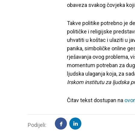
obaveza svakog čovjeka koji t
Takve politike potrebno je de
političke i religijske predst
uhvatiti u koštac i ulaziti u 
panika, simboličke online gest
rješavanja ovog problema, vi
momentum potreban za dugor
ljudska ulaganja koja, za sada
Irskom institutu za ljudska p
Čitav tekst dostupan na
ovom
Podijeli: