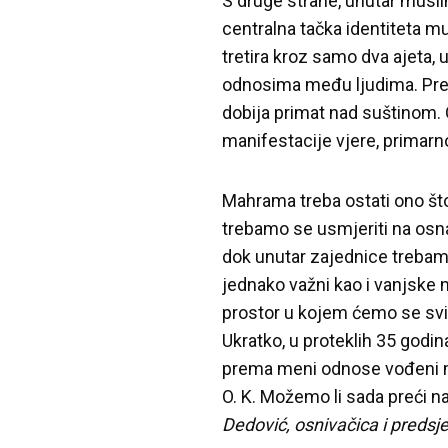
S druge strane, unutar musl
centralna tačka identiteta m
tretira kroz samo dva ajeta, 
odnosima među ljudima. Pre
dobija primat nad suštinom.
manifestacije vjere, primarn
Mahrama treba ostati ono što 
trebamo se usmjeriti na osna
dok unutar zajednice trebamo
jednako važni kao i vanjske
prostor u kojem ćemo se svi 
Ukratko, u proteklih 35 godin
prema meni odnose vođeni mo
O. K. Možemo li sada preći na
Dedović, osnivačica i predsje