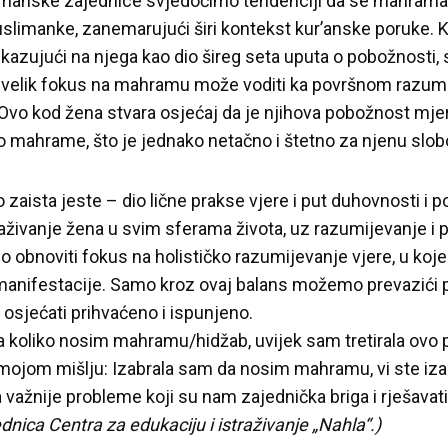
imanske zajednice svjedočimo tendenciji da se mahrama 
uslimanke, zanemarujući širi kontekst kur’anske poruke. K
ukazujući na njega kao dio šireg seta uputa o pobožnosti,
velik fokus na mahramu može voditi ka površnom razumi
 Ovo kod žena stvara osjećaj da je njihova pobožnost mje
o mahrame, što je jednako netačno i štetno za njenu slob
zaista jeste – dio lične prakse vjere i put duhovnosti i p
živanje žena u svim sferama života, uz razumijevanje i pr
 obnoviti fokus na holističko razumijevanje vjere, u koje
 manifestacije. Samo kroz ovaj balans možemo prevazići p
osjećati prihvaćeno i ispunjeno.
a koliko nosim mahramu/hidžab, uvijek sam tretirala ovo pi
jom mišlju: Izabrala sam da nosim mahramu, vi ste izabra
 važnije probleme koji su nam zajednička briga i rješavati
dnica Centra za edukaciju i istraživanje „Nahla“.)