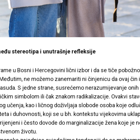
đu stereotipa i unutrašnje refleksije
e u Bosni i Hercegovini lični izbor i da se tiče pobožnos
eđutim, ne možemo zanemariti ni činjenicu da ovaj čin i
rasuda. S jedne strane, susrećemo nerazumijevanje onih k
tičkim simbolom ili čak znakom radikalizacije. Ovakvi stav
og učenja, kao i ličnog doživljaja slobode osoba koje od
titeta i duhovnosti, koji se u bh. kontekstu vijekovima ukla
rijenjeni i često dovode do marginalizacije žena koje je 
štvenom životu.