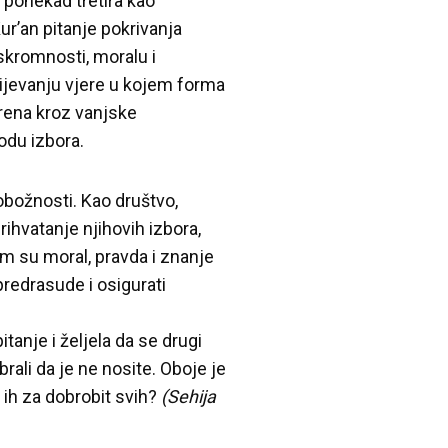
ponekad tretira kao
ur’an pitanje pokrivanja
 skromnosti, moralu i
jevanju vjere u kojem forma
rena kroz vanjske
odu izbora.
obožnosti. Kao društvo,
ihvatanje njihovih izbora,
m su moral, pravda i znanje
redrasude i osigurati
tanje i željela da se drugi
li da je ne nosite. Oboje je
 ih za dobrobit svih?
(Sehija