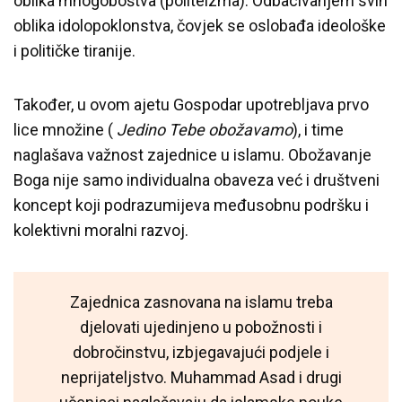
oblika mnogoboštva (politeizma). Odbacivanjem svih
oblika idolopoklonstva, čovjek se oslobađa ideološke
i političke tiranije.
Također, u ovom ajetu Gospodar upotrebljava prvo
lice množine (
Jedino Tebe obožavamo
), i time
naglašava važnost zajednice u islamu. Obožavanje
Boga nije samo individualna obaveza već i društveni
koncept koji podrazumijeva međusobnu podršku i
kolektivni moralni razvoj.
Zajednica zasnovana na islamu treba
djelovati ujedinjeno u pobožnosti i
dobročinstvu, izbjegavajući podjele i
neprijateljstvo. Muhammad Asad i drugi