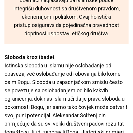
učenjaci naglašavaju da islamske pouke
integrišu duhovnost sa društvenom pravdom,
ekonomijom i politikom. Ovaj holistički
pristup osigurava da pojedinačna pravednost
doprinosi uspostavi etičkog društva.
Sloboda kroz ibadet
Istinska sloboda u islamu nije oslobađanje od
obaveza, već oslobađanje od robovanja bilo kome
osim Bogu. Sloboda u zapadnjačkom smislu često
se povezuje sa oslobađanjem od bilo kakvih
ograničenja, dok nas islam uči da je prava sloboda u
pokornosti Bogu, jer samo tako čovjek može ostvariti
svoj puni potencijal. Aleksandar Solženjicin
primjećuje da su svi veliki društveni padovi rezultat
toga što su ljudi zaboravili Boga. Historijski primjeri,