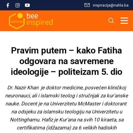
inspiracija@nahla.bа
Misija i filozofija
Škola islama
Osnove islama
Nahla kao inspiracija
Analize i studije
Uređivački tim
Škola Kur'ana
Kur'anska inspiracija
Aktuelnosti i događaji
Publikacije
Pravim putem – kako Fatiha
Konsultanti/ice
Hifz Kur'ana
Stopama Poslanika
Sloboda vjere
Radni materijali
odgovara na savremene
ideologije – politeizam 5. dio
Kontaktirajte nas
Arapski jezik kroz Kur'an
Žena i islam
Multimedija
Dr. Nazir Khan je doktor medicine, posvećen kliničkoj
Tematski moduli
Islam i savremeni izazovi
neuronauci, ali i islamski teolog i stručnjak za kur'anske
nauke. Docent je na Univerzitetu McMaster i doktorant
Seminari i radionice
Porodični život u islamu
na odsjeku za islamsku teologiju na Univerzitetu u
Nottinghamu. Hafiz je Kur'ana na svih 10 kiraeta, sa
certifikatima (idžazama) za 6 velikih hadiskih
Kursevi
Islamska kultura i civilizacija