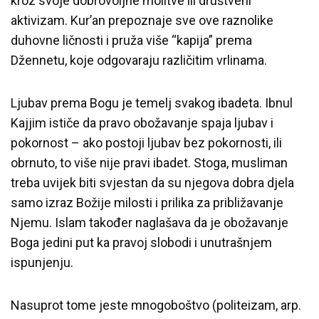
kroz svoje dobrovoljne molitve ili društveni
aktivizam. Kur’an prepoznaje sve ove raznolike
duhovne ličnosti i pruža više “kapija” prema
Džennetu, koje odgovaraju različitim vrlinama.
Ljubav prema Bogu je temelj svakog ibadeta. Ibnul
Kajjim ističe da pravo obožavanje spaja ljubav i
pokornost – ako postoji ljubav bez pokornosti, ili
obrnuto, to više nije pravi ibadet. Stoga, musliman
treba uvijek biti svjestan da su njegova dobra djela
samo izraz Božije milosti i prilika za približavanje
Njemu. Islam također naglašava da je obožavanje
Boga jedini put ka pravoj slobodi i unutrašnjem
ispunjenju.
Nasuprot tome jeste mnogoboštvo (politeizam, arp.