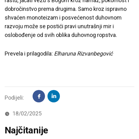
rastu, jačati vezu s Bogom kroz namaz, pokornost i
dobročinstvo prema drugima. Samo kroz ispravno
shvaćen monoteizam i posvećenost duhovnom
razvoju može se postići pravi unutrašnji mir i
oslobođenje od svih oblika duhovnog ropstva.
Prevela i prilagodila:
Elharuna Rizvanbegović
Podijeli:
18/02/2025
Najčitanije