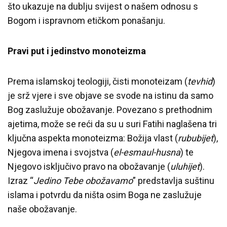
što ukazuje na dublju svijest o našem odnosu s
Bogom i ispravnom etičkom ponašanju.
Pravi put i jedinstvo monoteizma
Prema islamskoj teologiji, čisti monoteizam (
tevhid
)
je srž vjere i sve objave se svode na istinu da samo
Bog zaslužuje obožavanje. Povezano s prethodnim
ajetima, može se reći da su u suri Fatihi naglašena tri
ključna aspekta monoteizma: Božija vlast (
rububijet
),
Njegova imena i svojstva (
el-esmaul-husna
) te
Njegovo isključivo pravo na obožavanje (
uluhijet
).
Izraz “
Jedino Tebe obožavamo
” predstavlja suštinu
islama i potvrdu da ništa osim Boga ne zaslužuje
naše obožavanje.