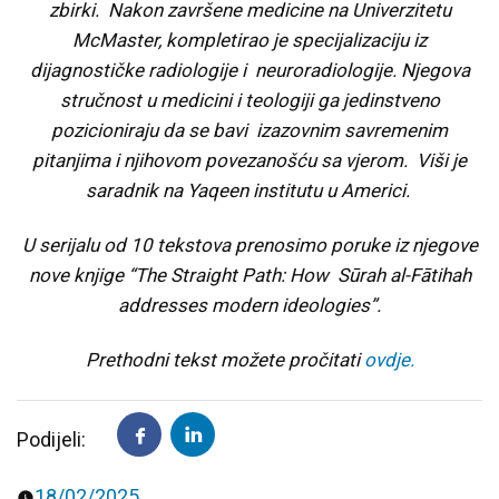
zbirki. Nakon završene medicine na Univerzitetu
McMaster, kompletirao je specijalizaciju iz
Predavanja i tribine
Inspirativne priče i intervjui
dijagnostičke radiologije i neuroradiologije. Njegova
stručnost u medicini i teologiji ga jedinstveno
pozicioniraju da se bavi izazovnim savremenim
pitanjima i njihovom povezanošću sa vjerom. Viši je
saradnik na Yaqeen institutu u Americi.
U serijalu od 10 tekstova prenosimo poruke iz njegove
nove knjige “The Straight Path: How Sūrah al-Fātihah
addresses modern ideologies”.
Prethodni tekst možete pročitati
ovdje.
Podijeli:
18/02/2025