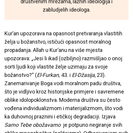
društvenim mrežama, lažnih ideologija i
zabludjelih ideologa.
Kur’an upozorava na opasnost pretvaranja vlastitih
želja u božanstvo, ističući opasnost moralnog
propadanja. Allah u Kur’anu na više mjesta
upozorava: „Jesi li ikad (ozbiljno) razmišljao o onoj
sorti ljudi koji vlastite želje uzimaju za svoje
božanstvo?“ (
El-Furkan,
43. i
El-Džasija
, 23).
Zanemarivanje Boga vodi moralnom padu društva,
što je vidljivo kroz historijske primjere i savremene
oblike idolopoklonstva. Moderna društva su često
vođena individualizmom i materijalizmom, što vodi
ka duhovnoj praznini i etičkoj degradaciji. Izjava
Samo Tebe obožavamo
je potpuno negiranje svih