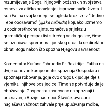
razumijevanje Boga i Njegovih božanskih svojstava
osnova za etičko ponašanje i ispravan način života. U
suri Fatiha ovaj koncept se ogleda kroz izraz “Jedino
Tebe obožavamo” (
ijjake
na'budu
) koji, ako uzmemo
u obzir prethodne ajete, označava prijelaz u
gramatičkoj perspektivi s trećeg na drugo lice, čime
se označava spremnost ljudskog srca da se direktno
obrati Bogu nakon što spozna Njegovu savršenost.
Komentator Kur'ana Fahruddin Er-Razi dijeli Fatihu na
dvije osnovne komponente: spoznaja Gospodara i
spoznaja robovanja, gdje ovo drugo uključuje djela
vjernika i njihove posljedice. Time se potvrđuje da je
obožavanje Gospodara zasnovano na spoznaji i
priznavanju Božije nadmoći. Štaviše, ova sura
naglašava važnost zahvale prije upućivanja molbe,